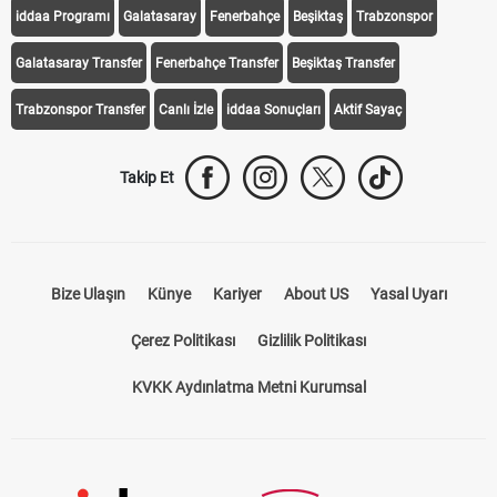
iddaa Programı
Galatasaray
Fenerbahçe
Beşiktaş
Trabzonspor
Galatasaray Transfer
Fenerbahçe Transfer
Beşiktaş Transfer
Trabzonspor Transfer
Canlı İzle
iddaa Sonuçları
Aktif Sayaç
Takip Et
Bize Ulaşın
Künye
Kariyer
About US
Yasal Uyarı
Çerez Politikası
Gizlilik Politikası
KVKK Aydınlatma Metni Kurumsal