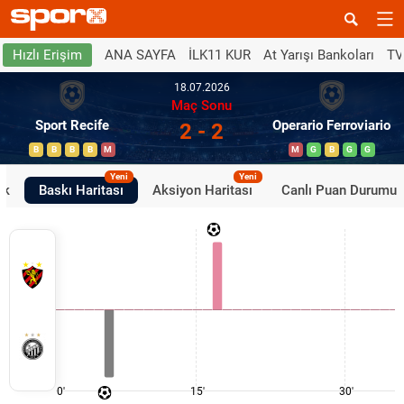
ANA SAYFA
İLK11 KUR
At Yarışı Bankoları
TV
Hızlı Erişim
18.07.2026
Maç Sonu
Sport Recife
Operario Ferroviario
2 - 2
B
B
B
B
M
M
G
B
G
G
Yeni
Yeni
ik
Baskı Haritası
Aksiyon Haritası
Canlı Puan Durumu
0'
15'
30'