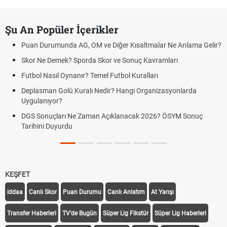
Şu An Popüler İçerikler
Puan Durumunda AG, OM ve Diğer Kısaltmalar Ne Anlama Gelir?
Skor Ne Demek? Sporda Skor ve Sonuç Kavramları
Futbol Nasıl Oynanır? Temel Futbol Kuralları
Deplasman Golü Kuralı Nedir? Hangi Organizasyonlarda
Uygulanıyor?
DGS Sonuçları Ne Zaman Açıklanacak 2026? ÖSYM Sonuç
Tarihini Duyurdu
KEŞFET
iddaa
Canlı Skor
Puan Durumu
Canlı Anlatım
At Yarışı
Transfer Haberleri
TV'de Bugün
Süper Lig Fikstür
Süper Lig Haberleri