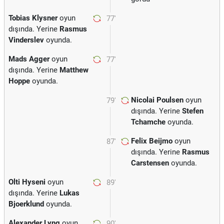
Tobias Klysner
oyun
77'
dışında. Yerine
Rasmus
Vinderslev
oyunda.
Mads Agger
oyun
77'
dışında. Yerine
Matthew
Hoppe
oyunda.
Nicolai Poulsen
oyun
79'
dışında. Yerine
Stefen
Tchamche
oyunda.
Felix Beijmo
oyun
87'
dışında. Yerine
Rasmus
Carstensen
oyunda.
Olti Hyseni
oyun
89'
dışında. Yerine
Lukas
Bjoerklund
oyunda.
Alexander Lyng
oyun
90'