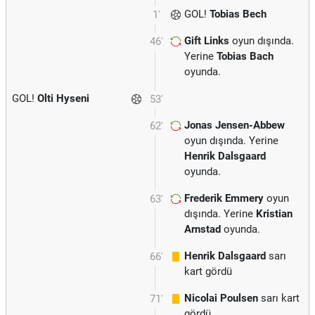
GOL!
Tobias Bech
1'
Gift Links
oyun dışında.
46'
Yerine
Tobias Bach
oyunda.
GOL!
Olti Hyseni
53'
Jonas Jensen-Abbew
62'
oyun dışında. Yerine
Henrik Dalsgaard
oyunda.
Frederik Emmery
oyun
63'
dışında. Yerine
Kristian
Arnstad
oyunda.
Henrik Dalsgaard
sarı
66'
kart gördü
Nicolai Poulsen
sarı kart
71'
gördü