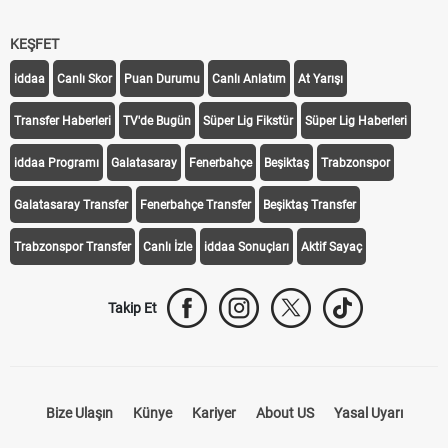
KEŞFET
iddaa
Canlı Skor
Puan Durumu
Canlı Anlatım
At Yarışı
Transfer Haberleri
TV'de Bugün
Süper Lig Fikstür
Süper Lig Haberleri
iddaa Programı
Galatasaray
Fenerbahçe
Beşiktaş
Trabzonspor
Galatasaray Transfer
Fenerbahçe Transfer
Beşiktaş Transfer
Trabzonspor Transfer
Canlı İzle
iddaa Sonuçları
Aktif Sayaç
Takip Et
Bize Ulaşın
Künye
Kariyer
About US
Yasal Uyarı