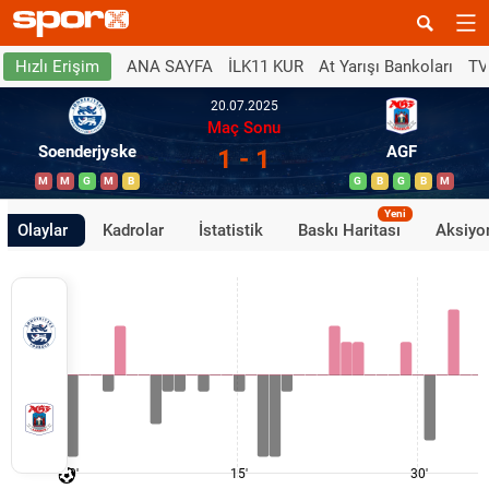
ANA SAYFA
İLK11 KUR
At Yarışı Bankoları
TV
Hızlı Erişim
20.07.2025
Maç Sonu
Soenderjyske
AGF
1 - 1
M
M
G
M
B
G
B
G
B
M
Yeni
Olaylar
Kadrolar
İstatistik
Baskı Haritası
Aksiyon
0'
15'
30'