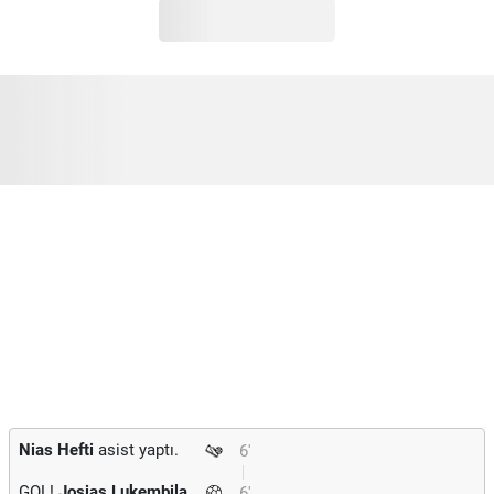
Nias Hefti
asist yaptı.
6'
GOL!
Josias Lukembila
6'