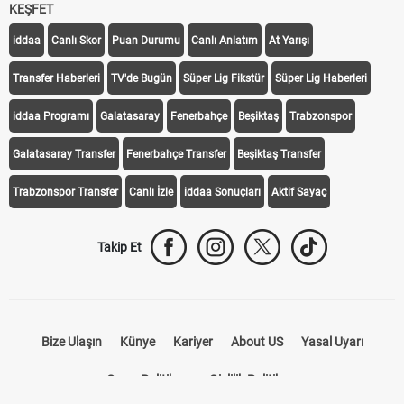
KEŞFET
iddaa
Canlı Skor
Puan Durumu
Canlı Anlatım
At Yarışı
Transfer Haberleri
TV'de Bugün
Süper Lig Fikstür
Süper Lig Haberleri
iddaa Programı
Galatasaray
Fenerbahçe
Beşiktaş
Trabzonspor
Galatasaray Transfer
Fenerbahçe Transfer
Beşiktaş Transfer
Trabzonspor Transfer
Canlı İzle
iddaa Sonuçları
Aktif Sayaç
Takip Et
Bize Ulaşın
Künye
Kariyer
About US
Yasal Uyarı
Çerez Politikası
Gizlilik Politikası