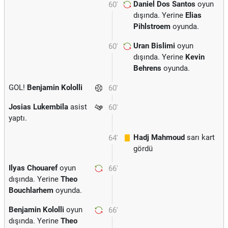
Daniel Dos Santos
oyun
60'
dışında. Yerine
Elias
Pihlstroem
oyunda.
Uran Bislimi
oyun
60'
dışında. Yerine
Kevin
Behrens
oyunda.
GOL!
Benjamin Kololli
60'
Josias Lukembila
asist
60'
yaptı.
Hadj Mahmoud
sarı kart
64'
gördü
Ilyas Chouaref
oyun
66'
dışında. Yerine
Theo
Bouchlarhem
oyunda.
Benjamin Kololli
oyun
66'
dışında. Yerine
Theo