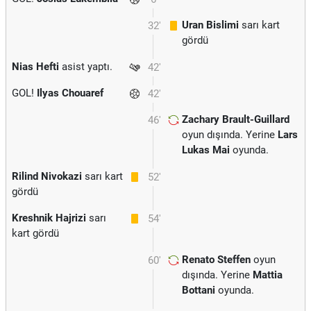
Uran Bislimi
sarı kart
32'
gördü
Nias Hefti
asist yaptı.
42'
GOL!
Ilyas Chouaref
42'
Zachary Brault-Guillard
46'
oyun dışında. Yerine
Lars
Lukas Mai
oyunda.
Rilind Nivokazi
sarı kart
52'
gördü
Kreshnik Hajrizi
sarı
54'
kart gördü
Renato Steffen
oyun
60'
dışında. Yerine
Mattia
Bottani
oyunda.