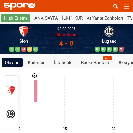
ANA SAYFA
İLK11 KUR
At Yarışı Bankoları
TV
Hızlı Erişim
03.08.2025
Maç Sonu
Sion
Lugano
4 - 0
G
G
M
B
G
G
G
G
G
M
Yeni
Olaylar
Kadrolar
İstatistik
Baskı Haritası
Aksiyon
0'
15'
30'