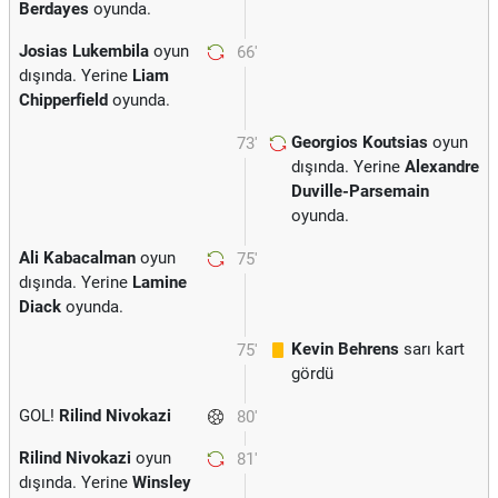
Berdayes
oyunda.
Josias Lukembila
oyun
66'
dışında. Yerine
Liam
Chipperfield
oyunda.
Georgios Koutsias
oyun
73'
dışında. Yerine
Alexandre
Duville-Parsemain
oyunda.
Ali Kabacalman
oyun
75'
dışında. Yerine
Lamine
Diack
oyunda.
Kevin Behrens
sarı kart
75'
gördü
GOL!
Rilind Nivokazi
80'
Rilind Nivokazi
oyun
81'
dışında. Yerine
Winsley