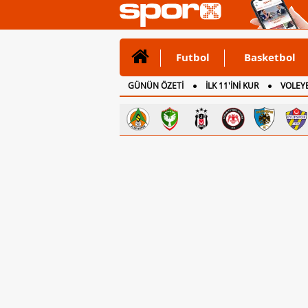
Futbol
Basketbol
GÜNÜN ÖZETİ
İLK 11'İNİ KUR
VOLEYB
CANLI ANLATIM
İNGİLTERE