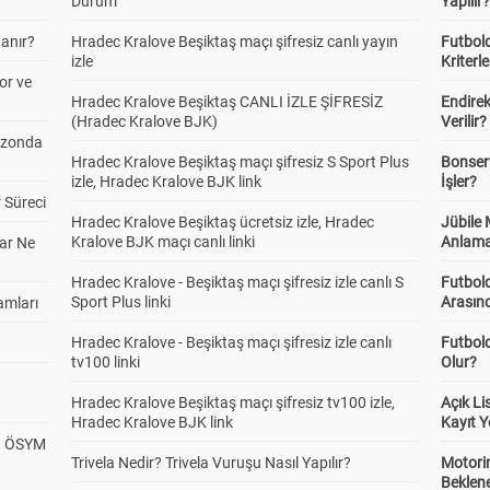
Durum
Yapılır
anır?
Hradec Kralove Beşiktaş maçı şifresiz canlı yayın
Futbold
izle
Kriterle
or ve
Hradec Kralove Beşiktaş CANLI İZLE ŞİFRESİZ
Endire
(Hradec Kralove BJK)
Verilir?
ezonda
Hradec Kralove Beşiktaş maçı şifresiz S Sport Plus
Bonserv
izle, Hradec Kralove BJK link
İşler?
 Süreci
Hradec Kralove Beşiktaş ücretsiz izle, Hradec
Jübile
Kralove BJK maçı canlı linki
Anlama
ar Ne
Hradec Kralove - Beşiktaş maçı şifresiz izle canlı S
Futbold
Sport Plus linki
Arasınd
amları
Hradec Kralove - Beşiktaş maçı şifresiz izle canlı
Futbol
tv100 linki
Olur?
Hradec Kralove Beşiktaş maçı şifresiz tv100 izle,
Açık L
Hradec Kralove BJK link
Kayıt Y
? ÖSYM
Trivela Nedir? Trivela Vuruşu Nasıl Yapılır?
Motorin
Beklene