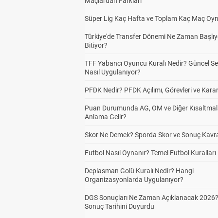
Maçlardan Farkları
Süper Lig Kaç Hafta ve Toplam Kaç Maç Oyn
Türkiye'de Transfer Dönemi Ne Zaman Başlıy
Bitiyor?
TFF Yabancı Oyuncu Kuralı Nedir? Güncel S
Nasıl Uygulanıyor?
PFDK Nedir? PFDK Açılımı, Görevleri ve Karar
Puan Durumunda AG, OM ve Diğer Kısaltmal
Anlama Gelir?
Skor Ne Demek? Sporda Skor ve Sonuç Kavr
Futbol Nasıl Oynanır? Temel Futbol Kuralları
Deplasman Golü Kuralı Nedir? Hangi
Organizasyonlarda Uygulanıyor?
DGS Sonuçları Ne Zaman Açıklanacak 2026
Sonuç Tarihini Duyurdu