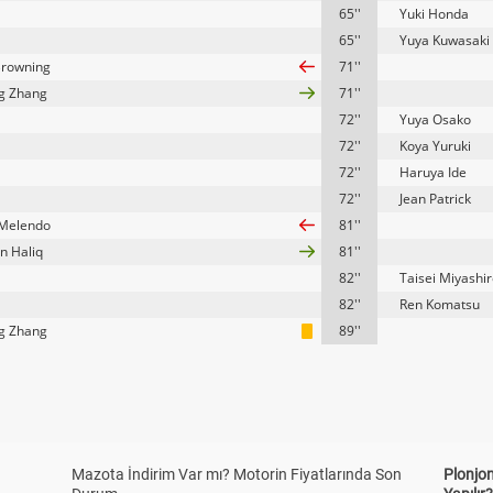
65''
Yuki Honda
65''
Yuya Kuwasaki
Browning
71''
g Zhang
71''
72''
Yuya Osako
72''
Koya Yuruki
72''
Haruya Ide
72''
Jean Patrick
 Melendo
81''
n Haliq
81''
82''
Taisei Miyashi
82''
Ren Komatsu
g Zhang
89''
Mazota İndirim Var mı? Motorin Fiyatlarında Son
Plonjon