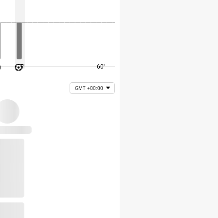
45'
60'
75'
GMT +00:00