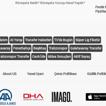
Röveşata Nedir? Röveşata Vuruşu Nasıl Yapılır?
Fındık 
Fiyatla
latım
At Yarışı
Transfer Haberleri
TV'de Bugün
Süper Lig Fikstür
tasaray
Fenerbahçe
Beşiktaş
Trabzonspor
Galatasaray Transfer
rabzonspor Transfer
Canlı İzle
iddaa Sonuçları
Aktif Sayaç
About US
Yasal Uyarı
Çerez Politikası
Gizlilik Politi