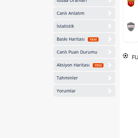
İddaa Oranları
Canlı Anlatım
İstatistik
Baskı Haritası
YENİ
Canlı Puan Durumu
F
Aksiyon Haritası
YENİ
Tahminler
Yorumlar