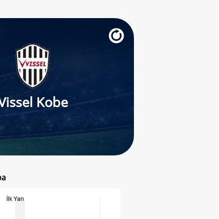
Vissel Kobe
ba
İlk Yarı