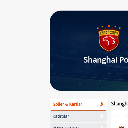
Shanghai Po
Shangha
Goller & Kartlar
Kadrolar