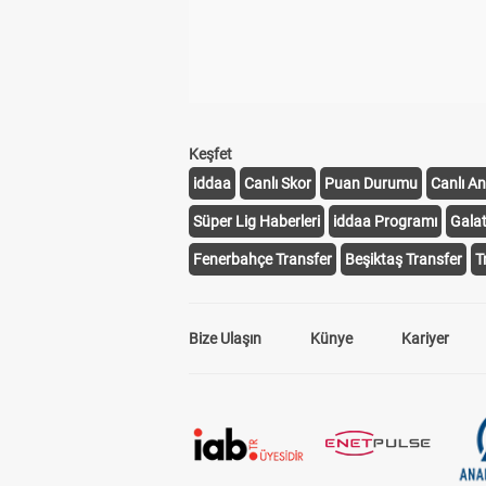
Keşfet
iddaa
Canlı Skor
Puan Durumu
Canlı An
Süper Lig Haberleri
iddaa Programı
Gala
Fenerbahçe Transfer
Beşiktaş Transfer
T
Bize Ulaşın
Künye
Kariyer