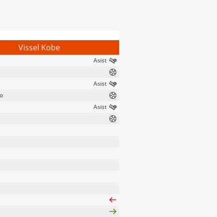
Vissel Kobe
ro