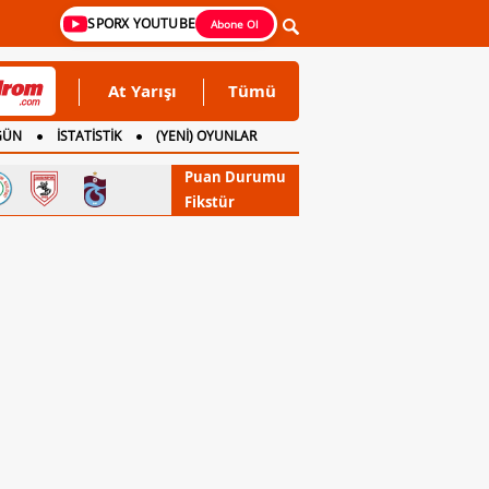
SPORX YOUTUBE
Abone Ol
At Yarışı
Tümü
GÜN
İSTATİSTİK
(YENİ) OYUNLAR
Puan Durumu
Fikstür