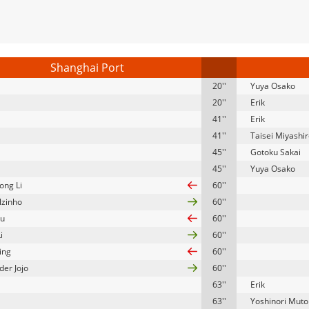
Shanghai Port
20''
Yuya Osako
20''
Erik
41''
Erik
41''
Taisei Miyashi
45''
Gotoku Sakai
45''
Yuya Osako
ong Li
60''
lzinho
60''
Fu
60''
i
60''
ing
60''
der Jojo
60''
63''
Erik
63''
Yoshinori Muto