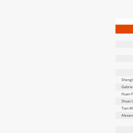
Shengl
Gabrie
Huan 
Shuai L
Tian M
Alexan