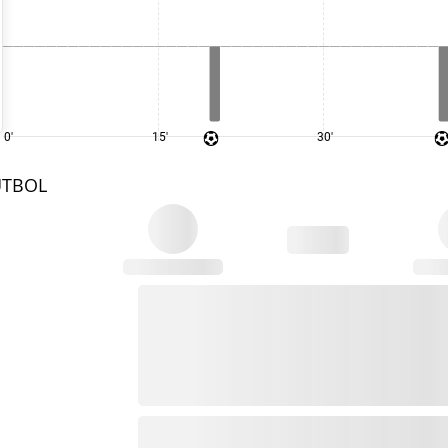
0'
15'
30'
UTBOL