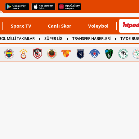
Sporx TV
Canlı Skor
Voleybol
OL MİLLİ TAKIMLAR
SÜPER LİG
TRANSFER HABERLERİ
TV'DE BU