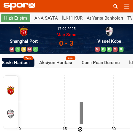
ANA SAYFA
İLK11 KUR
At Yarışı Bankoları
TV
Hızlı Erişim
17.09.2025
Maç Sonu
Shanghai Port
Vissel Kobe
0 - 3
M
G
B
M
G
M
G
G
M
G
Yeni
Yeni
Baskı Haritası
Aksiyon Haritası
Canlı Puan Durumu
İ
0'
15'
30'