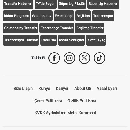
Transfer Haberleri
TV'de Bugün
Süper Lig Fikstür
Süper Lig Haberleri
iddaa Programı
Galatasaray
Fenerbahçe
Beşiktaş
Trabzonspor
Galatasaray Transfer
Fenerbahçe Transfer
Beşiktaş Transfer
Trabzonspor Transfer
Canlı İzle
iddaa Sonuçları
Aktif Sayaç
Takip Et
Bize Ulaşın
Künye
Kariyer
About US
Yasal Uyarı
Çerez Politikası
Gizlilik Politikası
KVKK Aydınlatma Metni Kurumsal