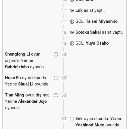
Erik
asist yaptı.
41'
GOL!
Taisei Miyashiro
41'
Gotoku Sakai
asist yaptı.
45'
GOL!
Yuya Osako
45'
Shenglong Li
oyun
60'
dışında. Yerine
Gabrielzinho
oyunda.
Huan Fu
oyun dışında.
60'
Yerine
Shuai Li
oyunda.
Tian Ming
oyun dışında.
60'
Yerine
Alexander Jojo
oyunda.
Erik
oyun dışında. Yerine
63'
Yoshinori Muto
oyunda.