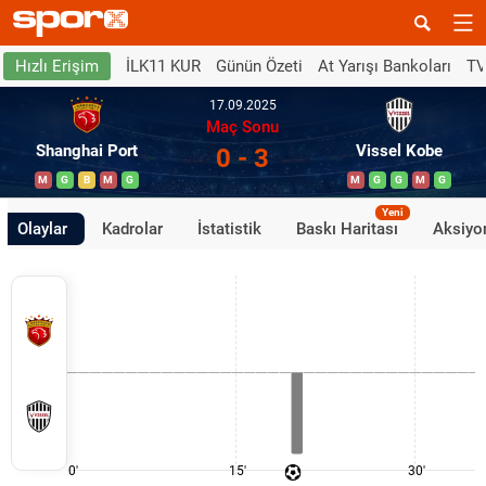
İLK11 KUR
Günün Özeti
At Yarışı Bankoları
TV
Hızlı Erişim
17.09.2025
Maç Sonu
Shanghai Port
Vissel Kobe
0 - 3
M
G
B
M
G
M
G
G
M
G
Yeni
Olaylar
Kadrolar
İstatistik
Baskı Haritası
Aksiyon
0'
15'
30'