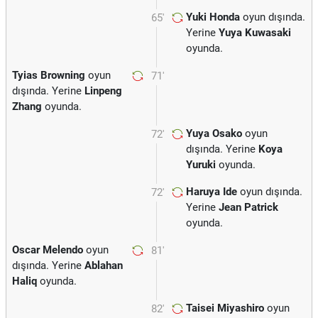
Yuki Honda
oyun dışında.
65'
Yerine
Yuya Kuwasaki
oyunda.
Tyias Browning
oyun
71'
dışında. Yerine
Linpeng
Zhang
oyunda.
Yuya Osako
oyun
72'
dışında. Yerine
Koya
Yuruki
oyunda.
Haruya Ide
oyun dışında.
72'
Yerine
Jean Patrick
oyunda.
Oscar Melendo
oyun
81'
dışında. Yerine
Ablahan
Haliq
oyunda.
Taisei Miyashiro
oyun
82'