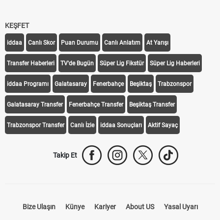
KEŞFET
iddaa
Canlı Skor
Puan Durumu
Canlı Anlatım
At Yarışı
Transfer Haberleri
TV'de Bugün
Süper Lig Fikstür
Süper Lig Haberleri
iddaa Programı
Galatasaray
Fenerbahçe
Beşiktaş
Trabzonspor
Galatasaray Transfer
Fenerbahçe Transfer
Beşiktaş Transfer
Trabzonspor Transfer
Canlı İzle
iddaa Sonuçları
Aktif Sayaç
Takip Et
Bize Ulaşın
Künye
Kariyer
About US
Yasal Uyarı