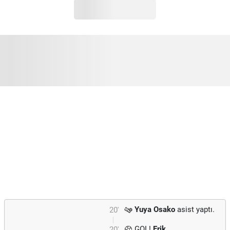
Yuya Osako
asist yaptı.
20'
GOL!
Erik
20'