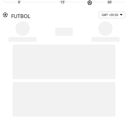
0'
15'
30'
FUTBOL
GMT +00:00