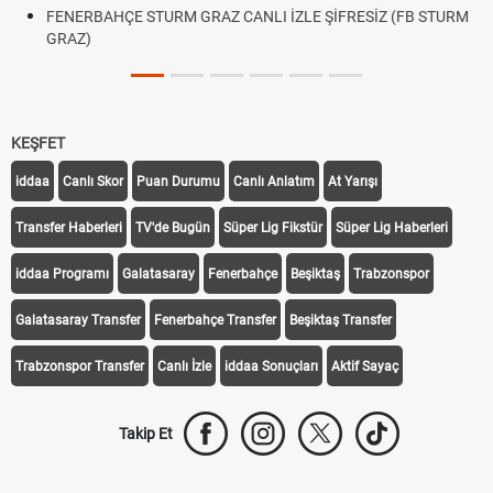
FENERBAHÇE STURM GRAZ CANLI İZLE ŞİFRESİZ (FB STURM
GRAZ)
KEŞFET
iddaa
Canlı Skor
Puan Durumu
Canlı Anlatım
At Yarışı
Transfer Haberleri
TV'de Bugün
Süper Lig Fikstür
Süper Lig Haberleri
iddaa Programı
Galatasaray
Fenerbahçe
Beşiktaş
Trabzonspor
Galatasaray Transfer
Fenerbahçe Transfer
Beşiktaş Transfer
Trabzonspor Transfer
Canlı İzle
iddaa Sonuçları
Aktif Sayaç
Takip Et