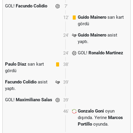
GOL!
Facundo Colidio
7'
Guido Mainero
sarı kart
12'
gördü
Guido Mainero
asist
24'
yaptı.
GOL!
Ronaldo Martinez
24'
Paulo Diaz
sarı kart
38'
gördü
Facundo Colidio
asist
39'
yaptı.
GOL!
Maximiliano Salas
39'
Gonzalo Goni
oyun
46'
dışında. Yerine
Marcos
Portillo
oyunda.