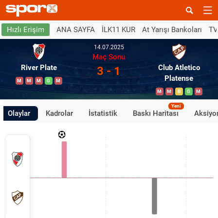
ANA SAYFA
İLK11 KUR
At Yarışı Bankoları
TV
Hızlı Erişim
14.07.2025
Maç Sonu
River Plate
Club Atletico
3 - 1
Platense
M
M
M
G
M
M
M
B
G
M
Yeni
Olaylar
Kadrolar
İstatistik
Baskı Haritası
Aksiyon