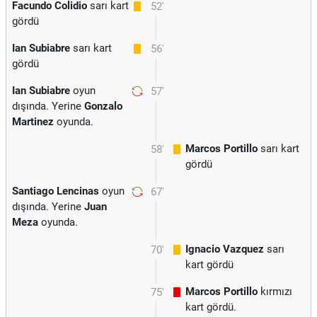
Facundo Colidio
sarı kart
52'
gördü
Ian Subiabre
sarı kart
56'
gördü
Ian Subiabre
oyun
57'
dışında. Yerine
Gonzalo
Martinez
oyunda.
Marcos Portillo
sarı kart
58'
gördü
Santiago Lencinas
oyun
67'
dışında. Yerine
Juan
Meza
oyunda.
Ignacio Vazquez
sarı
70'
kart gördü
Marcos Portillo
kırmızı
75'
kart gördü.