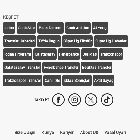
KEŞFET
iddaa
Canlı Skor
Puan Durumu
Canlı Anlatım
At Yarışı
Transfer Haberleri
TV'de Bugün
Süper Lig Fikstür
Süper Lig Haberleri
iddaa Programı
Galatasaray
Fenerbahçe
Beşiktaş
Trabzonspor
Galatasaray Transfer
Fenerbahçe Transfer
Beşiktaş Transfer
Trabzonspor Transfer
Canlı İzle
iddaa Sonuçları
Aktif Sayaç
Takip Et
Bize Ulaşın
Künye
Kariyer
About US
Yasal Uyarı