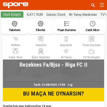
İLK11 KUR
Günün Özeti
At Yarışı Bankoları
TV'
Hızlı Erişim
Takımım
Fikstür
Puan Durumu
Canlı Skor
Bülten
Yazarlar
Kuponlar
Puan Durumu
Canlı Skor
Şans Oyunları
At Yarışı
Tv'de Bugün
Rezeknes Fa/Bjss - Riga FC II
Tarih:
31/08/2025 17:00
Lig:
BU MAÇA NE OYNARSIN?
Oranlar
Son maç kadrosu
Son 10 maç