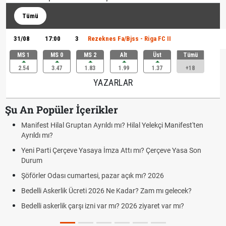
Tümü
31/08
17:00
3
Rezeknes Fa/Bjss - Riga FC II
MS 1
MS 0
MS 2
Alt
Üst
Tümü
2.54
3.47
1.83
1.99
1.37
+18
YAZARLAR
Şu An Popüler İçerikler
Manifest Hilal Gruptan Ayrıldı mı? Hilal Yelekçi Manifest'ten
Ayrıldı mı?
Yeni Parti Çerçeve Yasaya İmza Attı mı? Çerçeve Yasa Son
Durum
Şöförler Odası cumartesi, pazar açık mı? 2026
Bedelli Askerlik Ücreti 2026 Ne Kadar? Zam mı gelecek?
Bedelli askerlik çarşı izni var mı? 2026 ziyaret var mı?