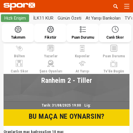
İLK11 KUR
Günün Özeti
At Yarışı Bankoları
TV'
Hızlı Erişim
Takımım
Fikstür
Puan Durumu
Canlı Skor
Bülten
Yazarlar
Kuponlar
Puan Durumu
Canlı Skor
Şans Oyunları
At Yarışı
Tv'de Bugün
Ranheim 2 - Tiller
Tarih:
31/08/2025 19:00
Lig:
BU MAÇA NE OYNARSIN?
Oranlar
Son maç kadrosu
Son 10 maç