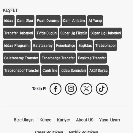
KEŞFET
iddaa
Canlı Skor
Puan Durumu
Canlı Anlatım
At Yarışı
Transfer Haberleri
TV'de Bugün
Süper Lig Fikstür
Süper Lig Haberleri
iddaa Programı
Galatasaray
Fenerbahçe
Beşiktaş
Trabzonspor
Galatasaray Transfer
Fenerbahçe Transfer
Beşiktaş Transfer
Trabzonspor Transfer
Canlı İzle
iddaa Sonuçları
Aktif Sayaç
Takip Et
Bize Ulaşın
Künye
Kariyer
About US
Yasal Uyarı
Çerez Politikası
Gizlilik Politikası