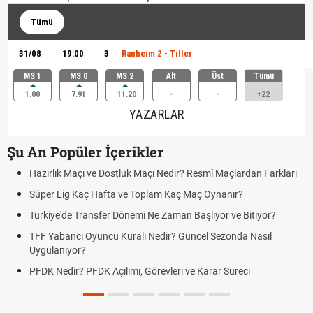
Tümü
31/08
19:00
3
Ranheim 2 - Tiller
MS 1
MS 0
MS 2
Alt
Üst
Tümü
1.00
7.91
11.20
-
-
+22
YAZARLAR
Şu An Popüler İçerikler
Hazırlık Maçı ve Dostluk Maçı Nedir? Resmî Maçlardan Farkları
Süper Lig Kaç Hafta ve Toplam Kaç Maç Oynanır?
Türkiye'de Transfer Dönemi Ne Zaman Başlıyor ve Bitiyor?
TFF Yabancı Oyuncu Kuralı Nedir? Güncel Sezonda Nasıl
Uygulanıyor?
PFDK Nedir? PFDK Açılımı, Görevleri ve Karar Süreci