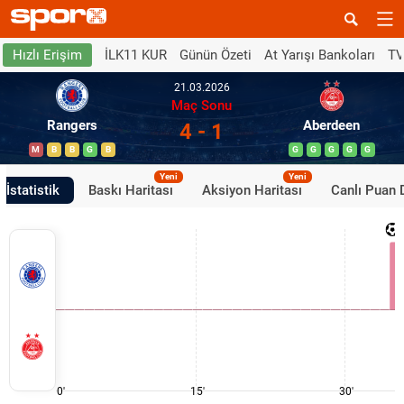
İLK11 KUR
Günün Özeti
At Yarışı Bankoları
TV
Hızlı Erişim
21.03.2026
Maç Sonu
Rangers
Aberdeen
4 - 1
M
B
B
G
B
G
G
G
G
G
Yeni
Yeni
İstatistik
Baskı Haritası
Aksiyon Haritası
Canlı Puan
0'
15'
30'