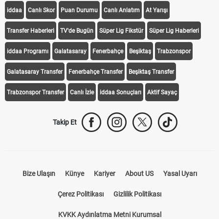
iddaa
Canlı Skor
Puan Durumu
Canlı Anlatım
At Yarışı
Transfer Haberleri
TV'de Bugün
Süper Lig Fikstür
Süper Lig Haberleri
iddaa Programı
Galatasaray
Fenerbahçe
Beşiktaş
Trabzonspor
Galatasaray Transfer
Fenerbahçe Transfer
Beşiktaş Transfer
Trabzonspor Transfer
Canlı İzle
iddaa Sonuçları
Aktif Sayaç
Takip Et
Bize Ulaşın
Künye
Kariyer
About US
Yasal Uyarı
Çerez Politikası
Gizlilik Politikası
KVKK Aydınlatma Metni Kurumsal