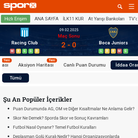
ANA SAYFA
İLK11 KUR
At Yarışı Bankoları
TV'
Hızlı Erişim
09.02.2025
Maç Sonu
Racing Club
Boca Juniors
2 - 0
M
B
G
G
B
G
B
B
M
G
Yeni
Yeni
tası
Aksiyon Haritası
Canlı Puan Durumu
İddaa Oran
Tümü
Şu An Popüler İçerikler
Puan Durumunda AG, OM ve Diğer Kısaltmalar Ne Anlama Gelir?
Skor Ne Demek? Sporda Skor ve Sonuç Kavramları
Futbol Nasıl Oynanır? Temel Futbol Kuralları
Deplasman Golü Kuralı Nedir? Hangi Organizasyonlarda