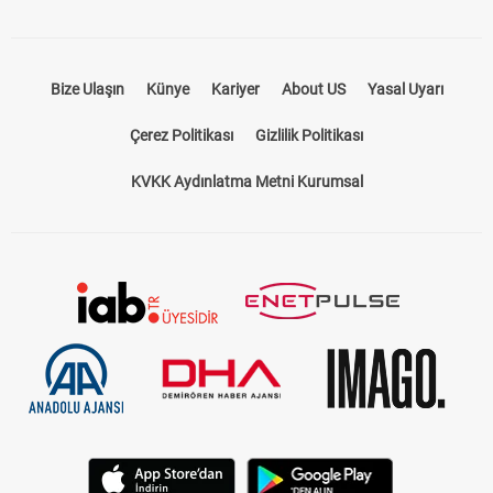
Bize Ulaşın
Künye
Kariyer
About US
Yasal Uyarı
Çerez Politikası
Gizlilik Politikası
KVKK Aydınlatma Metni Kurumsal