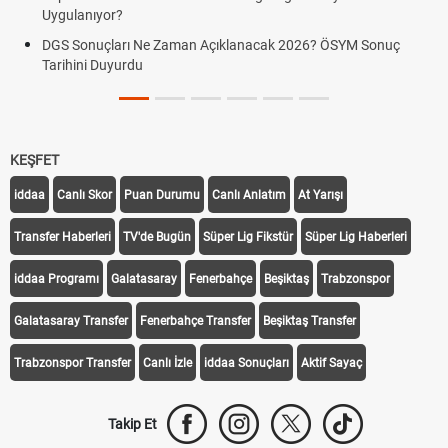
Uygulanıyor?
DGS Sonuçları Ne Zaman Açıklanacak 2026? ÖSYM Sonuç
Tarihini Duyurdu
KEŞFET
iddaa
Canlı Skor
Puan Durumu
Canlı Anlatım
At Yarışı
Transfer Haberleri
TV'de Bugün
Süper Lig Fikstür
Süper Lig Haberleri
iddaa Programı
Galatasaray
Fenerbahçe
Beşiktaş
Trabzonspor
Galatasaray Transfer
Fenerbahçe Transfer
Beşiktaş Transfer
Trabzonspor Transfer
Canlı İzle
iddaa Sonuçları
Aktif Sayaç
Takip Et