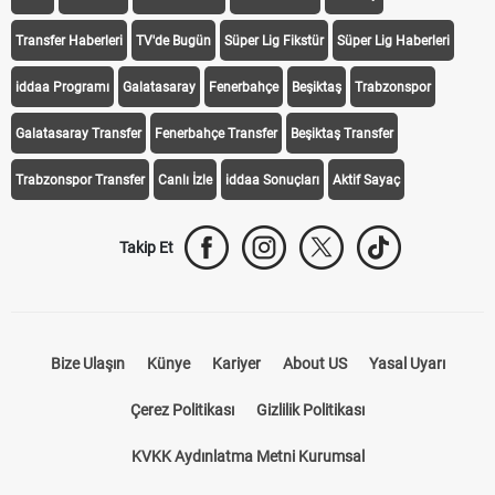
Transfer Haberleri
TV'de Bugün
Süper Lig Fikstür
Süper Lig Haberleri
iddaa Programı
Galatasaray
Fenerbahçe
Beşiktaş
Trabzonspor
Galatasaray Transfer
Fenerbahçe Transfer
Beşiktaş Transfer
Trabzonspor Transfer
Canlı İzle
iddaa Sonuçları
Aktif Sayaç
Takip Et
Bize Ulaşın
Künye
Kariyer
About US
Yasal Uyarı
Çerez Politikası
Gizlilik Politikası
KVKK Aydınlatma Metni Kurumsal