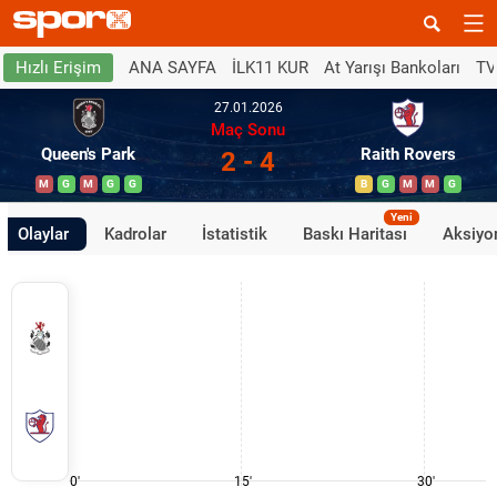
ANA SAYFA
İLK11 KUR
At Yarışı Bankoları
TV
Hızlı Erişim
27.01.2026
Maç Sonu
Queen's Park
Raith Rovers
2 - 4
M
G
M
G
G
B
G
M
M
G
Yeni
Olaylar
Kadrolar
İstatistik
Baskı Haritası
Aksiyon
0'
15'
30'