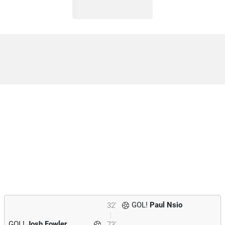
GOL!
Paul Nsio
32'
GOL!
Josh Fowler
73'