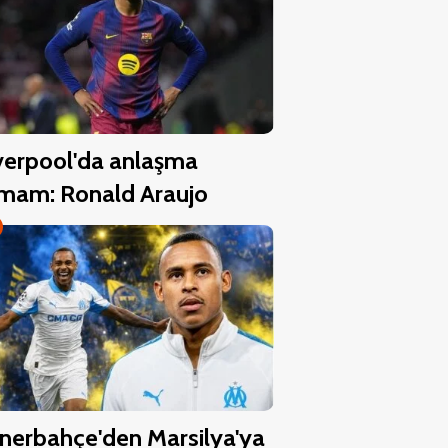
verpool'da anlaşma
mam: Ronald Araujo
nerbahçe'den Marsilya'ya