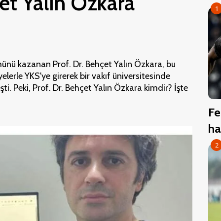
çet Yalın Özkara
1
münü kazanan Prof. Dr. Behçet Yalın Özkara, bu
lerle YKS'ye girerek bir vakıf üniversitesinde
şti. Peki, Prof. Dr. Behçet Yalın Özkara kimdir? İşte
Fe
ha
2