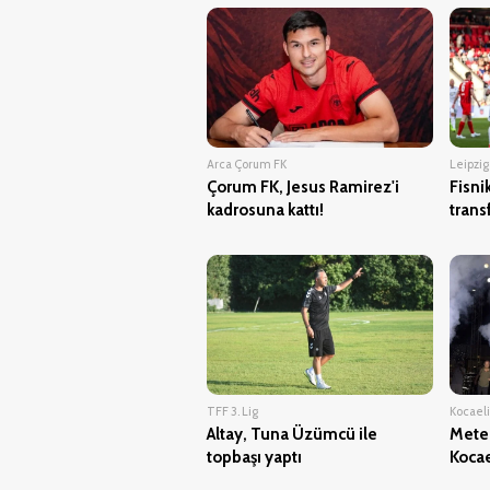
Arca Çorum FK
Leipzig
Çorum FK, Jesus Ramirez'i
Fisni
kadrosuna kattı!
trans
TFF 3. Lig
Kocaeli
Altay, Tuna Üzümcü ile
Mete
topbaşı yaptı
Kocae