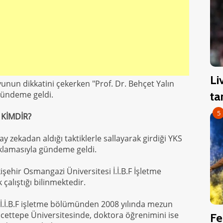
Li
unun dikkatini çekerken "Prof. Dr. Behçet Yalın
gündeme geldi.
ta
5
 KİMDİR?
ay zekadan aldığı taktiklerle sallayarak girdiği YKS
lamasıyla gündeme geldi.
kişehir Osmangazi Üniversitesi İ.İ.B.F İşletme
alıştığı bilinmektedir.
 İ.İ.B.F işletme bölümünden 2008 yılında mezun
acettepe Üniversitesinde, doktora öğrenimini ise
Fe