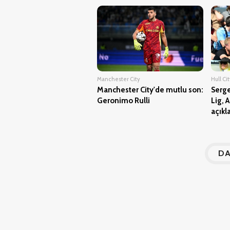
Manchester City
Hull Ci
Manchester City'de mutlu son:
Serge
Geronimo Rulli
Lig, A
açıkl
DA