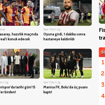
Fi
saray
Spor Toto 1. Lig
asaray, hazırlık maçında
Oyuna girdi, 1 dakika sonra
tr
rreal'i konuk edecek
hastaneye kaldırıldı
S
1
2
o 1. Lig
Spor Toto 1. Lig
3
rispor'da tarihi gün! 15
Manisa FK, Bolu'da üç puanı
fer birden!
kaptı!
4