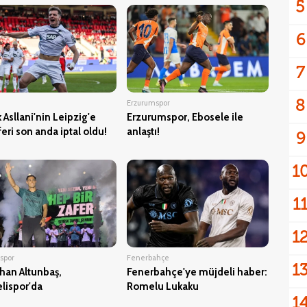
5
6
7
8
Erzurumspor
k Asllani'nin Leipzig'e
Erzurumspor, Ebosele ile
feri son anda iptal oldu!
anlaştı!
9
1
1
1
spor
Fenerbahçe
1
han Altunbaş,
Fenerbahçe'ye müjdeli haber:
lispor'da
Romelu Lukaku
1