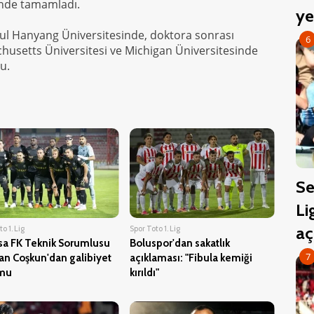
inde tamamladı.
ye
ul Hanyang Üniversitesinde, doktora sonrası
6
chusetts Üniversitesi ve Michigan Üniversitesinde
u.
Se
Li
aç
o 1. Lig
Spor Toto 1. Lig
sa FK Teknik Sorumlusu
Boluspor'dan sakatlık
7
n Coşkun'dan galibiyet
açıklaması: "Fibula kemiği
mu
kırıldı"