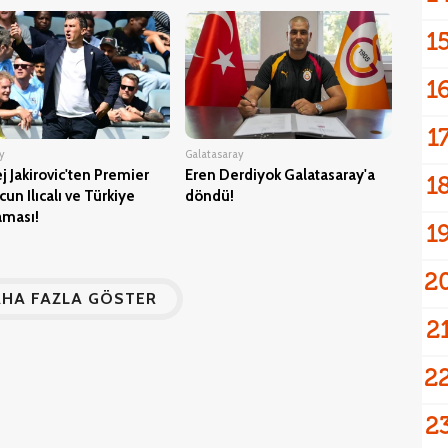
1
1
1
ty
Galatasaray
j Jakirovic'ten Premier
Eren Derdiyok Galatasaray'a
1
cun Ilıcalı ve Türkiye
döndü!
aması!
1
2
HA FAZLA GÖSTER
2
2
2