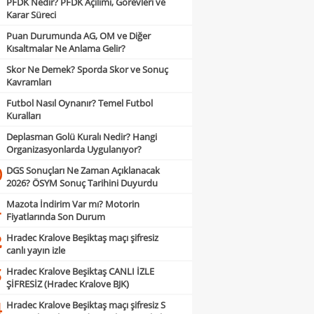
PFDK Nedir? PFDK Açılımı, Görevleri ve
Karar Süreci
Puan Durumunda AG, OM ve Diğer
Kısaltmalar Ne Anlama Gelir?
Skor Ne Demek? Sporda Skor ve Sonuç
Kavramları
Futbol Nasıl Oynanır? Temel Futbol
Kuralları
Deplasman Golü Kuralı Nedir? Hangi
Organizasyonlarda Uygulanıyor?
DGS Sonuçları Ne Zaman Açıklanacak
0
2026? ÖSYM Sonuç Tarihini Duyurdu
Mazota İndirim Var mı? Motorin
1
Fiyatlarında Son Durum
Hradec Kralove Beşiktaş maçı şifresiz
2
canlı yayın izle
Hradec Kralove Beşiktaş CANLI İZLE
3
ŞİFRESİZ (Hradec Kralove BJK)
Hradec Kralove Beşiktaş maçı şifresiz S
4