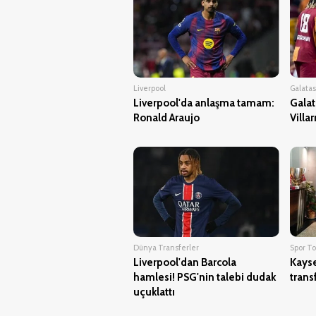
Liverpool
Galata
Liverpool'da anlaşma tamam:
Galat
Ronald Araujo
Villa
Dünya Transferler
Spor Tot
Liverpool'dan Barcola
Kayse
hamlesi! PSG'nin talebi dudak
trans
uçuklattı