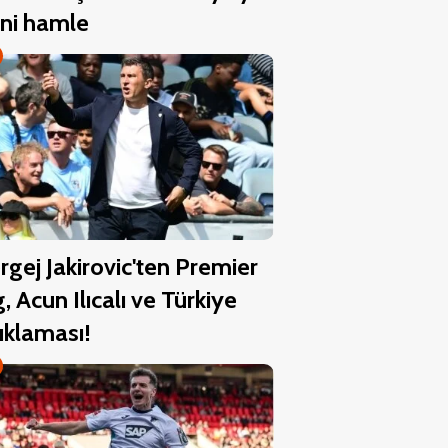
ni hamle
rgej Jakirovic'ten Premier
g, Acun Ilıcalı ve Türkiye
ıklaması!