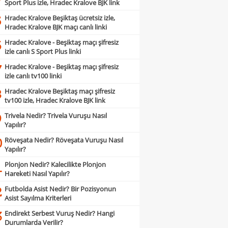
Sport Plus izle, Hradec Kralove BJK link
Hradec Kralove Beşiktaş ücretsiz izle,
5
Hradec Kralove BJK maçı canlı linki
Hradec Kralove - Beşiktaş maçı şifresiz
6
izle canlı S Sport Plus linki
Hradec Kralove - Beşiktaş maçı şifresiz
7
izle canlı tv100 linki
Hradec Kralove Beşiktaş maçı şifresiz
8
tv100 izle, Hradec Kralove BJK link
Trivela Nedir? Trivela Vuruşu Nasıl
9
Yapılır?
Röveşata Nedir? Röveşata Vuruşu Nasıl
0
Yapılır?
Plonjon Nedir? Kalecilikte Plonjon
1
Hareketi Nasıl Yapılır?
Futbolda Asist Nedir? Bir Pozisyonun
2
Asist Sayılma Kriterleri
Endirekt Serbest Vuruş Nedir? Hangi
3
Durumlarda Verilir?