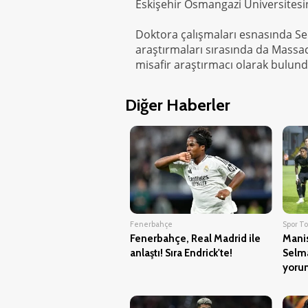
Eskişehir Osmangazi Üniversites
Doktora çalışmaları esnasında Se
araştırmaları sırasında da Massa
misafir araştırmacı olarak bulund
Diğer Haberler
Fenerbahçe
Spor Tot
Fenerbahçe, Real Madrid ile
Mani
anlaştı! Sıra Endrick'te!
Selma
yoru