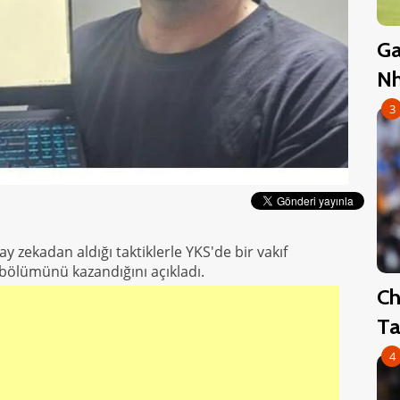
Ga
Nh
3
y zekadan aldığı taktiklerle YKS'de bir vakıf
i bölümünü kazandığını açıkladı.
Ch
Ta
4