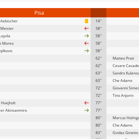
Pisa
 Aebischer
14''
 Meister
58''
Loyola
58''
o Moreo
58''
ojilkovic
58''
62''
Matteo Prati
62''
Cesare Casade
63''
Sandro Kulenov
63''
Che Adams
72''
Giovanni Sime
72''
Tino Anjorin
 Hoejholt
77''
er Akinsanmiro
77''
80''
Marcus Holmg
80''
Che Adams
83''
Gvidas Gineitis