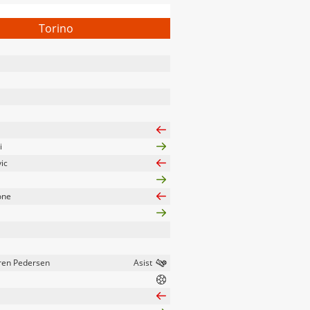
Torino
i
ic
one
ren Pedersen