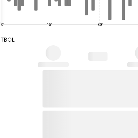
0'
15'
30'
UTBOL