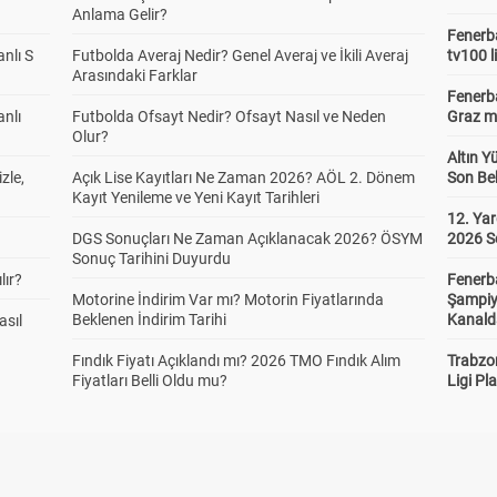
Anlama Gelir?
Fenerba
anlı S
Futbolda Averaj Nedir? Genel Averaj ve İkili Averaj
tv100 l
Arasındaki Farklar
Fenerba
anlı
Futbolda Ofsayt Nedir? Ofsayt Nasıl ve Neden
Graz ma
Olur?
Altın Y
zle,
Açık Lise Kayıtları Ne Zaman 2026? AÖL 2. Dönem
Son Bek
Kayıt Yenileme ve Yeni Kayıt Tarihleri
12. Yar
DGS Sonuçları Ne Zaman Açıklanacak 2026? ÖSYM
2026 S
Sonuç Tarihini Duyurdu
lır?
Fenerb
Motorine İndirim Var mı? Motorin Fiyatlarında
Şampiy
Beklenen İndirim Tarihi
Kanald
asıl
Fındık Fiyatı Açıklandı mı? 2026 TMO Fındık Alım
Trabzo
Fiyatları Belli Oldu mu?
Ligi Pla