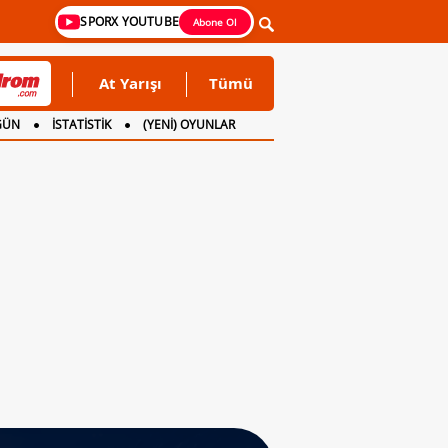
SPORX YOUTUBE
Abone Ol
At Yarışı
Tümü
GÜN
İSTATİSTİK
(YENİ) OYUNLAR