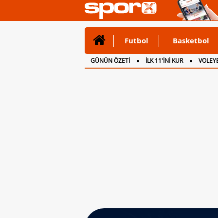
Futbol
Basketbol
GÜNÜN ÖZETİ
İLK 11'İNİ KUR
VOLEYB
CANLI ANLATIM
İNGİLTERE