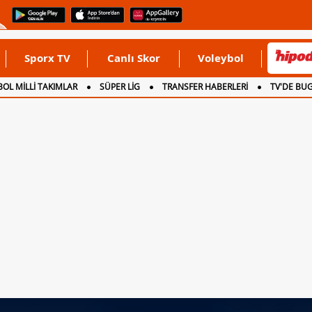
Sporx TV
Canlı Skor
Voleybol
OL MİLLİ TAKIMLAR
SÜPER LİG
TRANSFER HABERLERİ
TV'DE BU