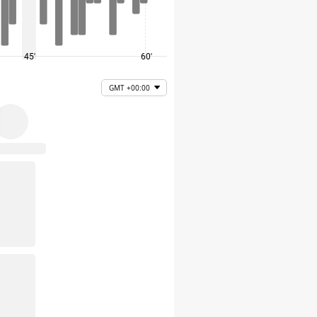
45'
60'
75'
GMT +00:00