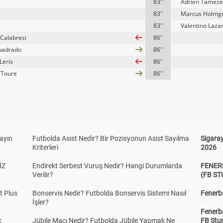
83''
Adrien Tameze
83''
Marcus Holmg
83''
Valentino Laza
 Calabresi
86''
uadrado
86''
Leris
86''
a Toure
86''
yayın
Futbolda Asist Nedir? Bir Pozisyonun Asist Sayılma
Sigaray
Kriterleri
2026
İZ
Endirekt Serbest Vuruş Nedir? Hangi Durumlarda
FENER
Verilir?
(FB S
t Plus
Bonservis Nedir? Futbolda Bonservis Sistemi Nasıl
Fenerba
İşler?
Fenerb
c
Jübile Maçı Nedir? Futbolda Jübile Yapmak Ne
FB Stu