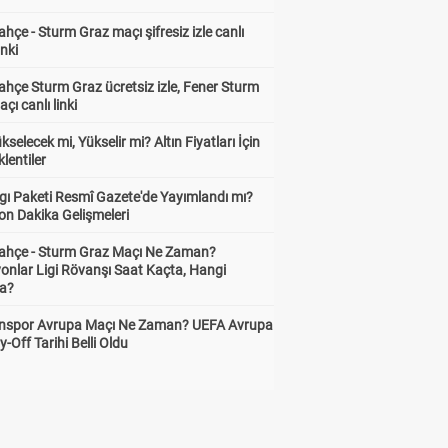
hçe - Sturm Graz maçı şifresiz izle canlı
inki
hçe Sturm Graz ücretsiz izle, Fener Sturm
çı canlı linki
ükselecek mi, Yükselir mi? Altın Fiyatları İçin
lentiler
gı Paketi Resmî Gazete'de Yayımlandı mı?
on Dakika Gelişmeleri
ahçe - Sturm Graz Maçı Ne Zaman?
onlar Ligi Rövanşı Saat Kaçta, Hangi
a?
nspor Avrupa Maçı Ne Zaman? UEFA Avrupa
y-Off Tarihi Belli Oldu