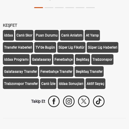
KEŞFET
iddaa
Canlı Skor
Puan Durumu
Canlı Anlatım
At Yarışı
Transfer Haberleri
TV'de Bugün
Süper Lig Fikstür
Süper Lig Haberleri
iddaa Programı
Galatasaray
Fenerbahçe
Beşiktaş
Trabzonspor
Galatasaray Transfer
Fenerbahçe Transfer
Beşiktaş Transfer
Trabzonspor Transfer
Canlı İzle
iddaa Sonuçları
Aktif Sayaç
Takip Et