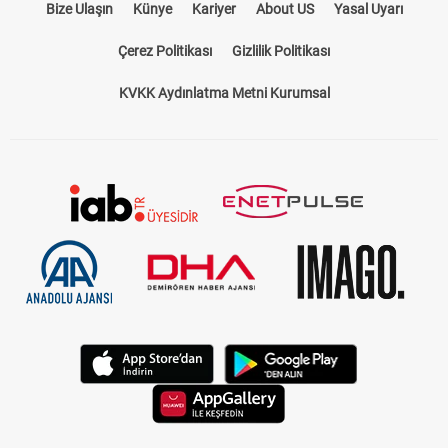
Bize Ulaşın
Künye
Kariyer
About US
Yasal Uyarı
Çerez Politikası
Gizlilik Politikası
KVKK Aydınlatma Metni Kurumsal