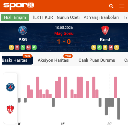
İLK11 KUR
Günün Özeti
At Yarışı Bankoları
TV
Hızlı Erişim
10.05.2026
Maç Sonu
PSG
Brest
1 - 0
B
M
G
M
G
B
G
B
M
B
Yeni
Yeni
Baskı Haritası
Aksiyon Haritası
Canlı Puan Durumu
Ca
0'
15'
30'