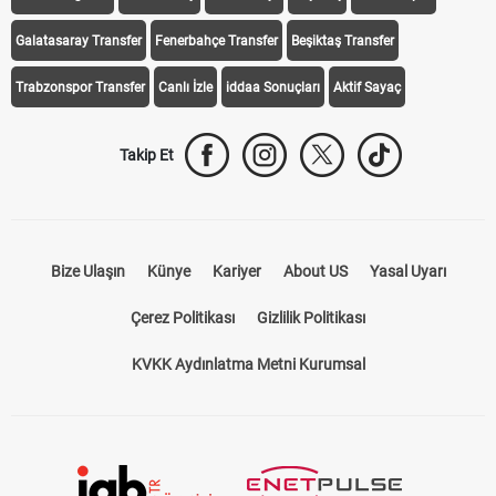
Galatasaray Transfer
Fenerbahçe Transfer
Beşiktaş Transfer
Trabzonspor Transfer
Canlı İzle
iddaa Sonuçları
Aktif Sayaç
Takip Et
Bize Ulaşın
Künye
Kariyer
About US
Yasal Uyarı
Çerez Politikası
Gizlilik Politikası
KVKK Aydınlatma Metni Kurumsal