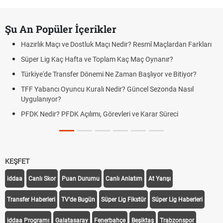
Şu An Popüler İçerikler
Hazırlık Maçı ve Dostluk Maçı Nedir? Resmî Maçlardan Farkları
Süper Lig Kaç Hafta ve Toplam Kaç Maç Oynanır?
Türkiye'de Transfer Dönemi Ne Zaman Başlıyor ve Bitiyor?
TFF Yabancı Oyuncu Kuralı Nedir? Güncel Sezonda Nasıl
Uygulanıyor?
PFDK Nedir? PFDK Açılımı, Görevleri ve Karar Süreci
KEŞFET
iddaa
Canlı Skor
Puan Durumu
Canlı Anlatım
At Yarışı
Transfer Haberleri
TV'de Bugün
Süper Lig Fikstür
Süper Lig Haberleri
iddaa Programı
Galatasaray
Fenerbahçe
Beşiktaş
Trabzonspor