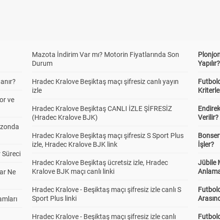
Mazota İndirim Var mı? Motorin Fiyatlarında Son
Plonjon
Durum
Yapılır
anır?
Hradec Kralove Beşiktaş maçı şifresiz canlı yayın
Futbold
izle
Kriterle
or ve
Hradec Kralove Beşiktaş CANLI İZLE ŞİFRESİZ
Endire
(Hradec Kralove BJK)
Verilir?
ezonda
Hradec Kralove Beşiktaş maçı şifresiz S Sport Plus
Bonserv
izle, Hradec Kralove BJK link
İşler?
 Süreci
Hradec Kralove Beşiktaş ücretsiz izle, Hradec
Jübile
Kralove BJK maçı canlı linki
Anlama
ar Ne
Hradec Kralove - Beşiktaş maçı şifresiz izle canlı S
Futbold
Sport Plus linki
Arasınd
amları
Hradec Kralove - Beşiktaş maçı şifresiz izle canlı
Futbol