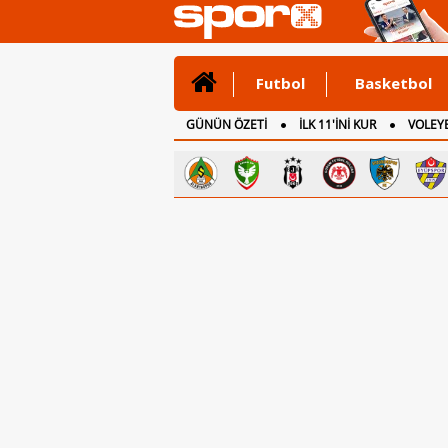
Futbol
Basketbol
GÜNÜN ÖZETİ
İLK 11'İNİ KUR
VOLEYB
CANLI ANLATIM
İNGİLTERE