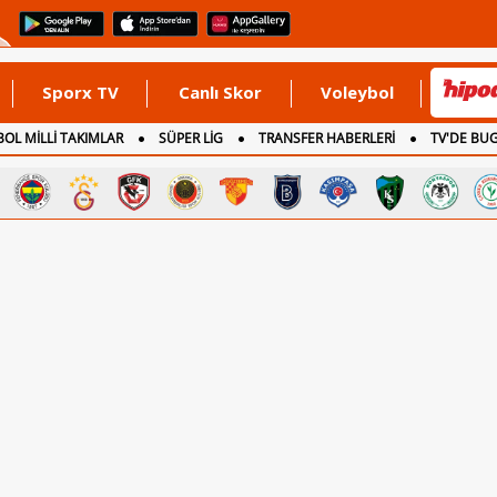
Sporx TV
Canlı Skor
Voleybol
OL MİLLİ TAKIMLAR
SÜPER LİG
TRANSFER HABERLERİ
TV'DE BU