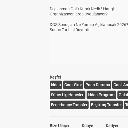
Deplasman Golü Kuralı Nedir? Hangi
Organizasyonlarda Uygulanıyor?
DGS Sonuçları Ne Zaman Açıklanacak 2026
Sonuç Tarihini Duyurdu
Keşfet
iddaa
Canlı Skor
Puan Durumu
Canlı An
Süper Lig Haberleri
iddaa Programı
Gala
Fenerbahçe Transfer
Beşiktaş Transfer
T
Bize Ulaşın
Künye
Kariyer