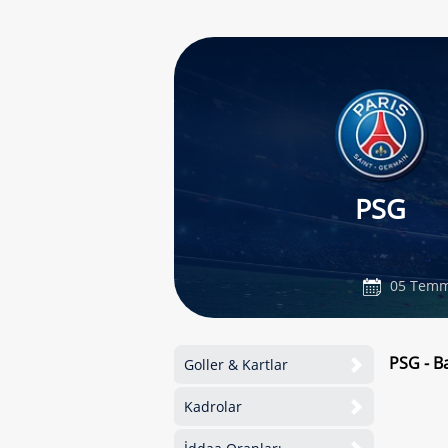
PSG
05 Temm
PSG - B
Goller & Kartlar
Kadrolar