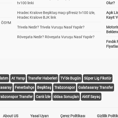
tv100 linki
Olur?
Hradec Kralove Beşiktaş maçı şifresiz tv100 izle,
Açık L
Hradec Kralove BJK link
Kayıt Y
? ÖSYM
Trivela Nedir? Trivela Vuruşu Nasıl Yapılır?
Motorin
Beklene
Röveşata Nedir? Röveşata Vuruşu Nasıl Yapılır?
Fındık 
Fiyatla
latım
At Yarışı
Transfer Haberleri
TV'de Bugün
Süper Lig Fikstür
tasaray
Fenerbahçe
Beşiktaş
Trabzonspor
Galatasaray Transfer
rabzonspor Transfer
Canlı İzle
iddaa Sonuçları
Aktif Sayaç
About US
Yasal Uyarı
Çerez Politikası
Gizlilik Politi