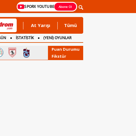
SPORX YOUTUBE
Abone Ol
At Yarışı
Tümü
GÜN
İSTATİSTİK
(YENİ) OYUNLAR
Puan Durumu
Fikstür