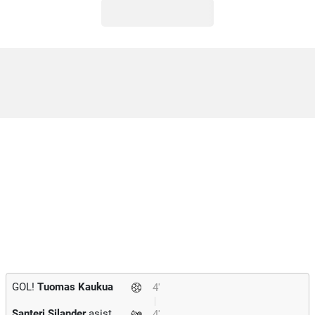
GOL!
Tuomas Kaukua
4'
Santeri Silander
asist
4'