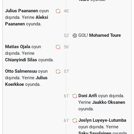
Julius Paananen
oyun
46'
dışında. Yerine
Aleksi
Paananen
oyunda.
GOL!
Mohamed Toure
52'
Matias Ojala
oyun
56'
dışında. Yerine
Chianyindi Silas
oyunda.
Otto Salmensuu
oyun
57'
dışında. Yerine
Julius
Koerkkoe
oyunda.
Doni Arifi
oyun dışında.
61'
Yerine
Jaakko Oksanen
oyunda.
Joslyn Luyeye-Lutumba
61'
oyun dışında. Yerine
Saku Savolainen
oyunda.