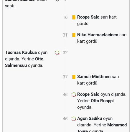
yaptı.
Roope Salo
sarı kart
16'
gördü
Niko Haemaelaeinen
sarı
31'
kart gördü
Tuomas Kaukua
oyun
32'
dışında. Yerine
Otto
Salmensuu
oyunda.
Samuli Miettinen
sarı
37'
kart gördü
Roope Salo
oyun dışında.
46'
Yerine
Otto Ruoppi
oyunda.
Agon Sadiku
oyun
46'
dışında. Yerine
Mohamed
Toure
oyunda.