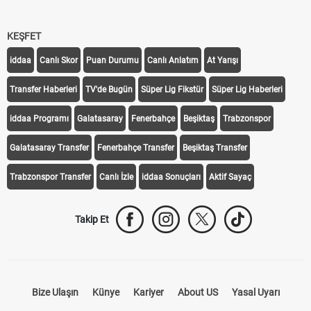
KEŞFET
iddaa
Canlı Skor
Puan Durumu
Canlı Anlatım
At Yarışı
Transfer Haberleri
TV'de Bugün
Süper Lig Fikstür
Süper Lig Haberleri
iddaa Programı
Galatasaray
Fenerbahçe
Beşiktaş
Trabzonspor
Galatasaray Transfer
Fenerbahçe Transfer
Beşiktaş Transfer
Trabzonspor Transfer
Canlı İzle
iddaa Sonuçları
Aktif Sayaç
Takip Et
Bize Ulaşın
Künye
Kariyer
About US
Yasal Uyarı