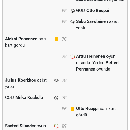
GOL!
Otto Ruoppi
65'
Saku Savolainen
asist
65'
yaptı.
Aleksi Paananen
sarı
70'
kart gördü
Arttu Heinonen
oyun
75'
dışında. Yerine
Petteri
Pennanen
oyunda.
Julius Koerkkoe
asist
78'
yaptı.
GOL!
Miika Koskela
78'
Otto Ruoppi
sarı kart
86'
gördü
Santeri Silander
oyun
89'