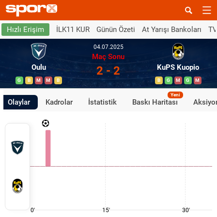
İLK11 KUR
Günün Özeti
At Yarışı Bankoları
TV
Hızlı Erişim
04.07.2025
Maç Sonu
Oulu
KuPS Kuopio
2 - 2
G
B
M
M
B
B
G
M
G
M
Yeni
Olaylar
Kadrolar
İstatistik
Baskı Haritası
Aksiyon
0'
15'
30'