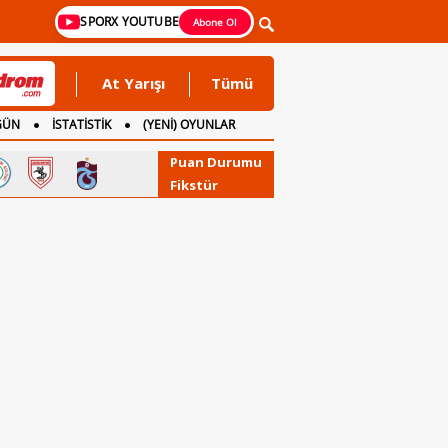
SPORX YOUTUBE
Abone Ol
At Yarışı
Tümü
GÜN
İSTATİSTİK
(YENİ) OYUNLAR
Puan Durumu
Fikstür