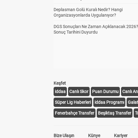
Deplasman Golü Kuralı Nedir? Hangi
Organizasyonlarda Uygulanıyor?
DGS Sonuçları Ne Zaman Açıklanacak 2026
İki
1
Sonuç Tarihini Duyurdu
Top
1
Keşfet
Kor
1
10,
iddaa
Canlı Skor
Puan Durumu
Canlı An
Süper Lig Haberleri
iddaa Programı
Gala
Fenerbahçe Transfer
Beşiktaş Transfer
Kor
T
1
11,
Bize Ulaşın
Künye
Kariyer