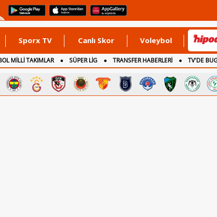
Sporx TV
Canlı Skor
Voleybol
OL MİLLİ TAKIMLAR
SÜPER LİG
TRANSFER HABERLERİ
TV'DE BU