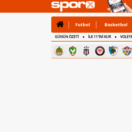
Futbol
Basketbol
GÜNÜN ÖZETİ
İLK 11'İNİ KUR
VOLEYB
CANLI ANLATIM
İNGİLTERE