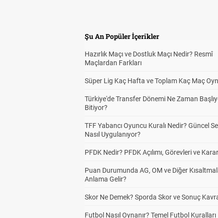
Alt
1
Şu An Popüler İçerikler
Hazırlık Maçı ve Dostluk Maçı Nedir? Resmî
Alt
1
Maçlardan Farkları
Süper Lig Kaç Hafta ve Toplam Kaç Maç Oyn
Türkiye'de Transfer Dönemi Ne Zaman Başlıy
Alt
1
Bitiyor?
TFF Yabancı Oyuncu Kuralı Nedir? Güncel S
Nasıl Uygulanıyor?
Alt
1
PFDK Nedir? PFDK Açılımı, Görevleri ve Karar
Puan Durumunda AG, OM ve Diğer Kısaltmal
Anlama Gelir?
Han
1
Skor Ne Demek? Sporda Skor ve Sonuç Kavr
Kaz
Futbol Nasıl Oynanır? Temel Futbol Kuralları