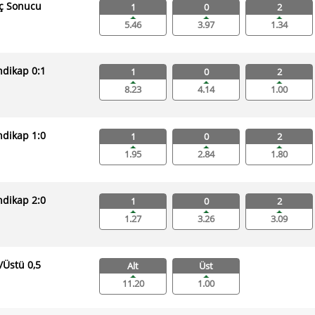
ç Sonucu
1
0
2
5.46
3.97
1.34
dikap 0:1
1
0
2
8.23
4.14
1.00
dikap 1:0
1
0
2
1.95
2.84
1.80
dikap 2:0
1
0
2
1.27
3.26
3.09
ı/Üstü 0,5
Alt
Üst
11.20
1.00