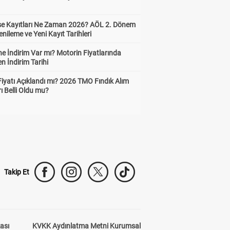
ise Kayıtları Ne Zaman 2026? AÖL 2. Dönem
enileme ve Yeni Kayıt Tarihleri
e İndirim Var mı? Motorin Fiyatlarında
n İndirim Tarihi
Fiyatı Açıklandı mı? 2026 TMO Fındık Alım
rı Belli Oldu mu?
6+ gol
10.15
Takip Et
kası
KVKK Aydınlatma Metni Kurumsal