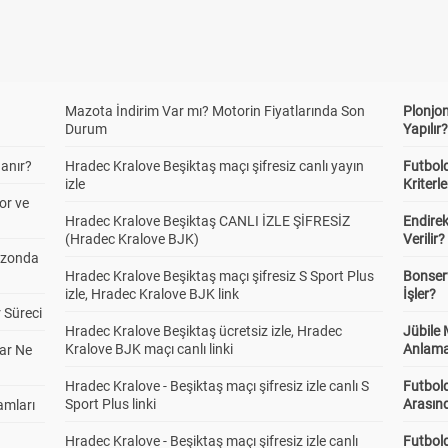
ı/Üstü 1,5
Alt
Üst
3.92
1.08
ı/Üstü 2,5
Mazota İndirim Var mı? Motorin Fiyatlarında Son
Plonjon
Alt
Üst
Durum
Yapılır
1.95
1.50
anır?
Hradec Kralove Beşiktaş maçı şifresiz canlı yayın
Futbold
izle
Kriterle
or ve
ı/Üstü 3,5
Alt
Üst
Hradec Kralove Beşiktaş CANLI İZLE ŞİFRESİZ
Endire
1.31
2.38
(Hradec Kralove BJK)
Verilir?
ezonda
Hradec Kralove Beşiktaş maçı şifresiz S Sport Plus
Bonserv
izle, Hradec Kralove BJK link
İşler?
ı/Üstü 4,5
Alt
Üst
 Süreci
1.05
4.36
Hradec Kralove Beşiktaş ücretsiz izle, Hradec
Jübile
Kralove BJK maçı canlı linki
Anlama
ar Ne
Hradec Kralove - Beşiktaş maçı şifresiz izle canlı S
Futbold
gi Takım Kaç Farkla
Ev 3+
Ev 2
Ev 1
Sport Plus linki
Arasınd
amları
anır
35.00
16.75
6.11
Hradec Kralove - Beşiktaş maçı şifresiz izle canlı
Futbol