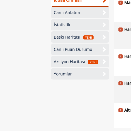
İddaa Oranları
Ma
1
Canlı Anlatım
İstatistik
Han
1
Baskı Haritası
YENİ
Canlı Puan Durumu
Han
1
Aksiyon Haritası
YENİ
Yorumlar
Han
1
Alt
1