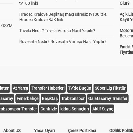
Dep 3+
0
tv100 linki
Olur?
3.17
3.12
Hradec Kralove Beşiktaş maçı şifresiz tv100 izle,
Açık L
Hradec Kralove BJK link
Kayıt Y
? ÖSYM
nci Yarı Sonucu
1
0
2
Trivela Nedir? Trivela Vuruşu Nasıl Yapılır?
Motorin
4.89
2.63
1.67
Beklene
Röveşata Nedir? Röveşata Vuruşu Nasıl Yapılır?
Fındık 
Fiyatla
lam Gol
0-1 gol
2-3 gol
4-5 gol
4.13
1.90
3.17
ner Sayısı Altı/Üstü
Alt
Üst
5
latım
At Yarışı
Transfer Haberleri
TV'de Bugün
Süper Lig Fikstür
1.66
1.66
tasaray
Fenerbahçe
Beşiktaş
Trabzonspor
Galatasaray Transfer
ner Sayısı Altı/Üstü
rabzonspor Transfer
Canlı İzle
iddaa Sonuçları
Aktif Sayaç
Alt
Üst
5
1.38
2.08
About US
Yasal Uyarı
Çerez Politikası
Gizlilik Politi