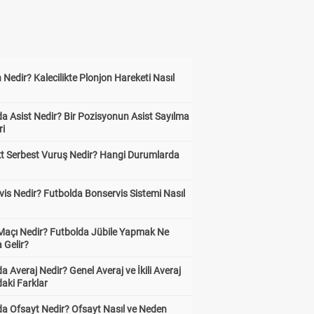
 Nedir? Kalecilikte Plonjon Hareketi Nasıl
?
a Asist Nedir? Bir Pozisyonun Asist Sayılma
ri
kt Serbest Vuruş Nedir? Hangi Durumlarda
is Nedir? Futbolda Bonservis Sistemi Nasıl
 Maçı Nedir? Futbolda Jübile Yapmak Ne
 Gelir?
a Averaj Nedir? Genel Averaj ve İkili Averaj
Dep 1
Dep 2
aki Farklar
2.80
3.36
da Ofsayt Nedir? Ofsayt Nasıl ve Neden