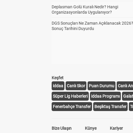
Deplasman Golü Kuralı Nedir? Hangi
Organizasyonlarda Uygulanıyor?
DGS Sonuçları Ne Zaman Açıklanacak 2026
Sonuç Tarihini Duyurdu
Keşfet
iddaa
Canlı Skor
Puan Durumu
Canlı An
Süper Lig Haberleri
iddaa Programı
Gala
Fenerbahçe Transfer
Beşiktaş Transfer
T
Bize Ulaşın
Künye
Kariyer