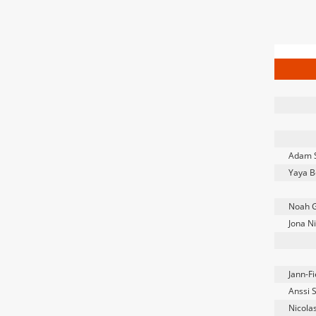
Adam 
Yaya B
Noah 
Jona N
Jann-Fi
Anssi 
Nicola