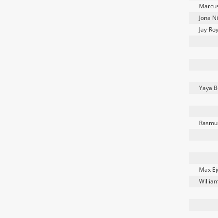
Marcu
Jona N
Jay-Ro
Yaya B
Rasmus
Max E
Willia