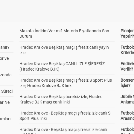
Mazota İndirim Var mı? Motorin Fiyatlarında Son
Plonjon
Durum
Yapılır
anır?
Hradec Kralove Beşiktaş maçı şifresiz canlı yayın
Futbold
izle
Kriterle
or ve
Hradec Kralove Beşiktaş CANLI İZLE ŞİFRESİZ
Endire
(Hradec Kralove BJK)
Verilir?
ezonda
Hradec Kralove Beşiktaş maçı şifresiz S Sport Plus
Bonserv
izle, Hradec Kralove BJK link
İşler?
 Süreci
Hradec Kralove Beşiktaş ücretsiz izle, Hradec
Jübile
Kralove BJK maçı canlı linki
Anlama
ar Ne
Hradec Kralove - Beşiktaş maçı şifresiz izle canlı S
Futbold
Sport Plus linki
Arasınd
amları
Hradec Kralove - Beşiktaş maçı şifresiz izle canlı
Futbol