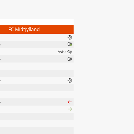
FC Midtjylland
o
o
o
o