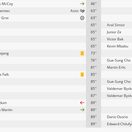
s McCoy
46''
iemiec
63''
y Grot
63''
65''
Aral Simsir
65''
Junior Ze
65''
Victor Bak
65''
Kevin Mbabu
ojang
73''
76''
Gue-Sung Cho
81''
Martin Erlic
 Falk
85''
85''
Gue-Sung Cho
85''
Valdemar Bysk
87''
Valdemar Bysk
jdum
89''
m Martin
89''
89''
Dario Osorio
89''
Edward Chilufy