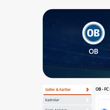
OB
OB - FC 
Goller & Kartlar
Kadrolar