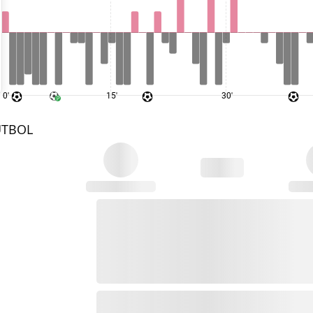
0'
15'
30'
UTBOL