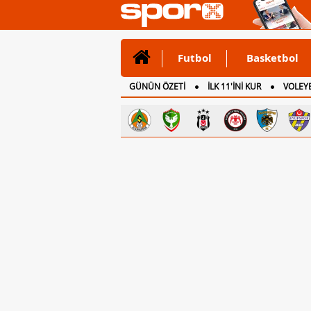
Futbol
Basketbol
GÜNÜN ÖZETİ
İLK 11'İNİ KUR
VOLEYB
CANLI ANLATIM
İNGİLTERE