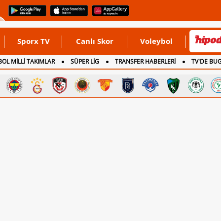
Sporx TV
Canlı Skor
Voleybol
OL MİLLİ TAKIMLAR
SÜPER LİG
TRANSFER HABERLERİ
TV'DE BU