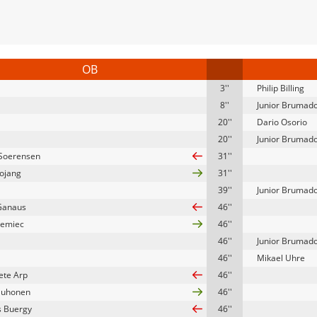
OB
3''
Philip Billing
8''
Junior Brumad
20''
Dario Osorio
20''
Junior Brumad
Soerensen
31''
ojang
31''
39''
Junior Brumad
Ganaus
46''
iemiec
46''
46''
Junior Brumad
46''
Mikael Uhre
ete Arp
46''
Suhonen
46''
s Buergy
46''