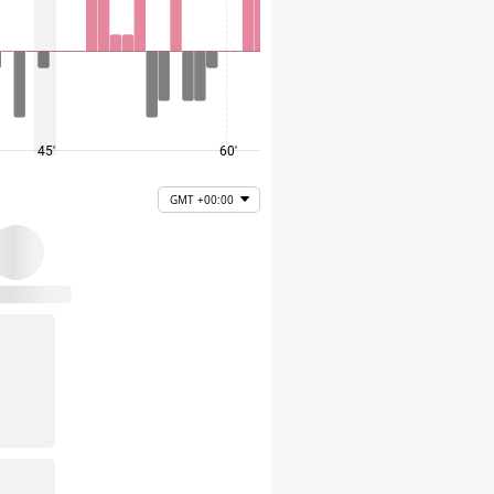
45'
60'
75'
GMT +00:00