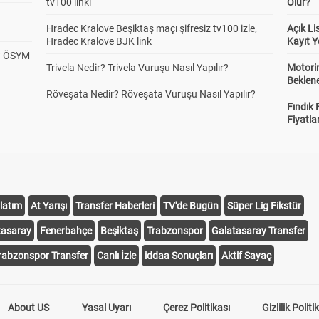
tv100 linki
Olur?
Hradec Kralove Beşiktaş maçı şifresiz tv100 izle,
Açık L
Hradec Kralove BJK link
Kayıt Y
? ÖSYM
Trivela Nedir? Trivela Vuruşu Nasıl Yapılır?
Motorin
Beklene
Röveşata Nedir? Röveşata Vuruşu Nasıl Yapılır?
Fındık 
Fiyatla
latım
At Yarışı
Transfer Haberleri
TV'de Bugün
Süper Lig Fikstür
tasaray
Fenerbahçe
Beşiktaş
Trabzonspor
Galatasaray Transfer
rabzonspor Transfer
Canlı İzle
iddaa Sonuçları
Aktif Sayaç
About US
Yasal Uyarı
Çerez Politikası
Gizlilik Politi