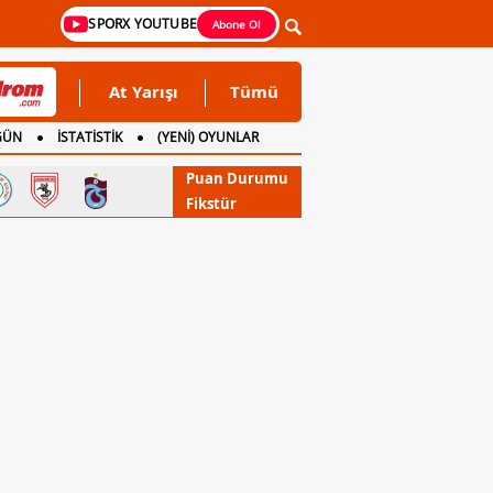
SPORX YOUTUBE
Abone Ol
At Yarışı
Tümü
GÜN
İSTATİSTİK
(YENİ) OYUNLAR
Puan Durumu
Fikstür