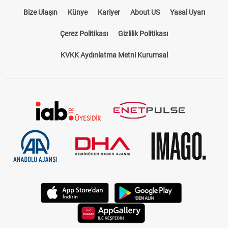
Bize Ulaşın
Künye
Kariyer
About US
Yasal Uyarı
Çerez Politikası
Gizlilik Politikası
KVKK Aydınlatma Metni Kurumsal