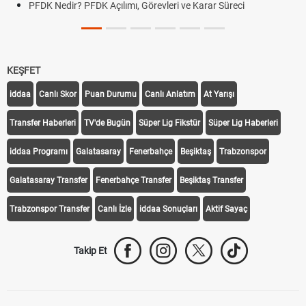
PFDK Nedir? PFDK Açılımı, Görevleri ve Karar Süreci
KEŞFET
iddaa
Canlı Skor
Puan Durumu
Canlı Anlatım
At Yarışı
Transfer Haberleri
TV'de Bugün
Süper Lig Fikstür
Süper Lig Haberleri
iddaa Programı
Galatasaray
Fenerbahçe
Beşiktaş
Trabzonspor
Galatasaray Transfer
Fenerbahçe Transfer
Beşiktaş Transfer
Trabzonspor Transfer
Canlı İzle
iddaa Sonuçları
Aktif Sayaç
Takip Et