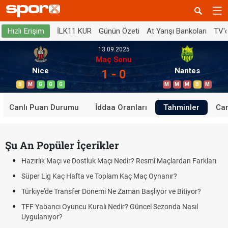
İLK11 KUR
Günün Özeti
At Yarışı Bankoları
TV'
Hızlı Erişim
13.09.2025
Maç Sonu
Nice
Nantes
1 - 0
B
M
G
G
G
M
M
M
B
M
Canlı Puan Durumu
İddaa Oranları
Tahminler
Can
Şu An Popüler İçerikler
Hazırlık Maçı ve Dostluk Maçı Nedir? Resmî Maçlardan Farkları
Süper Lig Kaç Hafta ve Toplam Kaç Maç Oynanır?
Türkiye'de Transfer Dönemi Ne Zaman Başlıyor ve Bitiyor?
TFF Yabancı Oyuncu Kuralı Nedir? Güncel Sezonda Nasıl
Uygulanıyor?