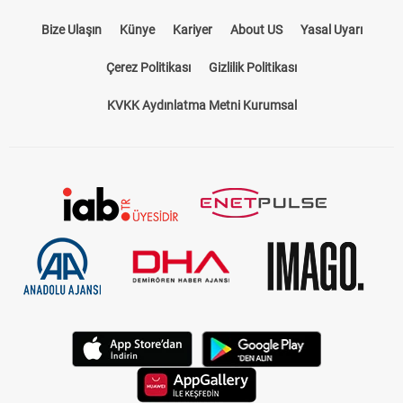
Bize Ulaşın
Künye
Kariyer
About US
Yasal Uyarı
Çerez Politikası
Gizlilik Politikası
KVKK Aydınlatma Metni Kurumsal