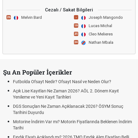
Cezalı / Sakat Bilgileri
Melvin Bard
Joseph Mangondo
26
-
Lucas Michal
19
Cleo Melieres
25
Nathan Mbala
34
Şu An Popüler İçerikler
Futbolda Ofsayt Nedir? Ofsayt Nasıl ve Neden Olur?
Açık Lise Kayıtları Ne Zaman 2026? AÖL 2. Dönem Kayıt
Yenileme ve Yeni Kayıt Tarihleri
DGS Sonuçları Ne Zaman Açıklanacak 2026? ÖSYM Sonuç
Tarihini Duyurdu
Motorine İndirim Var mı? Motorin Fiyatlarında Beklenen İndirim
Tarihi
Fındık Fiyatı Açıklandı mı? 2026 TMO Fındık Alım Fiyatları Belli