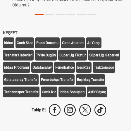
Oldu mu?
KEŞFET
iddaa
Canlı Skor
Puan Durumu
Canlı Anlatım
At Yarışı
Transfer Haberleri
TV'de Bugün
Süper Lig Fikstür
Süper Lig Haberleri
iddaa Programı
Galatasaray
Fenerbahçe
Beşiktaş
Trabzonspor
Galatasaray Transfer
Fenerbahçe Transfer
Beşiktaş Transfer
Trabzonspor Transfer
Canlı İzle
iddaa Sonuçları
Aktif Sayaç
Takip Et