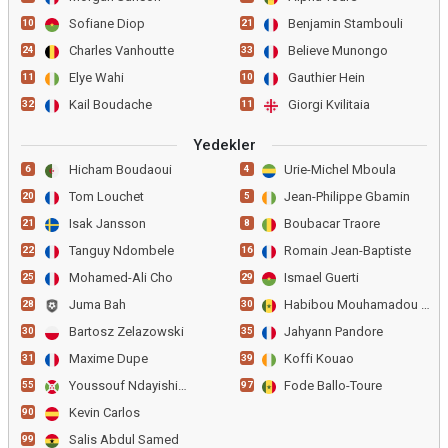
Sofiane Diop
Benjamin Stambouli
10
21
Charles Vanhoutte
Believe Munongo
24
33
Elye Wahi
Gauthier Hein
11
10
Kail Boudache
Giorgi Kvilitaia
32
11
Yedekler
Hicham Boudaoui
Urie-Michel Mboula
6
4
Tom Louchet
Jean-Philippe Gbamin
20
5
Isak Jansson
Boubacar Traore
21
8
Tanguy Ndombele
Romain Jean-Baptiste
22
16
Mohamed-Ali Cho
Ismael Guerti
25
29
Juma Bah
Habibou Mouhamadou Diallo
28
30
Bartosz Zelazowski
Jahyann Pandore
30
35
Maxime Dupe
Koffi Kouao
31
39
Youssouf Ndayishimiye
Fode Ballo-Toure
55
97
Kevin Carlos
90
Salis Abdul Samed
99