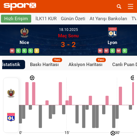
İLK11 KUR
Günün Özeti
At Yarışı Bankoları
TV
Hızlı Erişim
18.10.2025
Maç Sonu
Nice
Lyon
3 - 2
M
G
G
G
B
M
M
G
M
G
Yeni
Yeni
İstatistik
Baskı Haritası
Aksiyon Haritası
Canlı Puan
0'
15'
30'