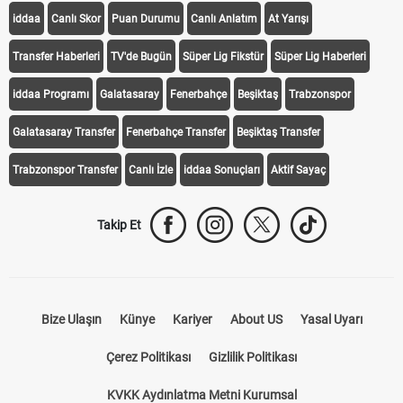
iddaa
Canlı Skor
Puan Durumu
Canlı Anlatım
At Yarışı
Transfer Haberleri
TV'de Bugün
Süper Lig Fikstür
Süper Lig Haberleri
iddaa Programı
Galatasaray
Fenerbahçe
Beşiktaş
Trabzonspor
Galatasaray Transfer
Fenerbahçe Transfer
Beşiktaş Transfer
Trabzonspor Transfer
Canlı İzle
iddaa Sonuçları
Aktif Sayaç
Takip Et
Bize Ulaşın
Künye
Kariyer
About US
Yasal Uyarı
Çerez Politikası
Gizlilik Politikası
KVKK Aydınlatma Metni Kurumsal