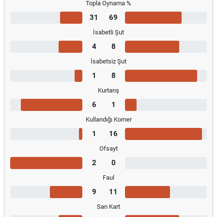
Topla Oynama %
31
69
İsabetli Şut
4
8
İsabetsiz Şut
1
8
Kurtarış
6
1
Kullandığı Korner
1
16
Ofsayt
2
0
Faul
9
11
Sarı Kart