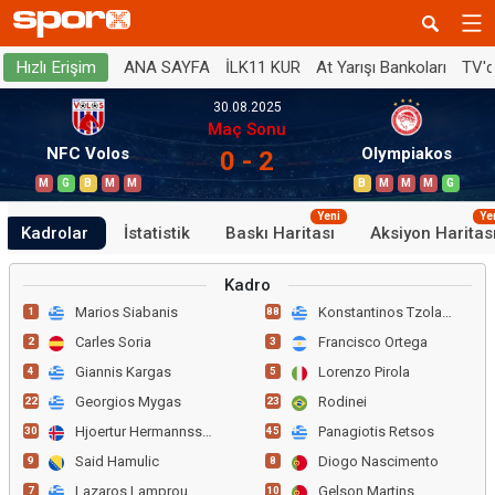
ANA SAYFA
İLK11 KUR
At Yarışı Bankoları
TV'
Hızlı Erişim
30.08.2025
Maç Sonu
NFC Volos
Olympiakos
0 - 2
M
G
B
M
M
B
M
M
M
G
Yeni
Ye
Kadrolar
İstatistik
Baskı Haritası
Aksiyon Haritas
Kadro
Marios Siabanis
Konstantinos Tzolakis
1
88
Carles Soria
Francisco Ortega
2
3
Giannis Kargas
Lorenzo Pirola
4
5
Georgios Mygas
Rodinei
22
23
Hjoertur Hermannsson
Panagiotis Retsos
30
45
Said Hamulic
Diogo Nascimento
9
8
Lazaros Lamprou
Gelson Martins
7
10