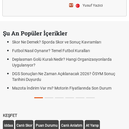
Yusuf Yazici
97
Şu An Popüler İçerikler
Skor Ne Demek? Sporda Skor ve Sonuç Kavramları
Futbol Nasıl Oynanır? Temel Futbol Kuralları
Deplasman Golü Kuralı Nedir? Hangi Organizasyonlarda
Uygulanıyor?
DGS Sonuçları Ne Zaman Açıklanacak 2026? ÖSYM Sonuç
Tarihini Duyurdu
Mazota İndirim Var mı? Motorin Fiyatlarında Son Durum
KEŞFET
iddaa
Canlı Skor
Puan Durumu
Canlı Anlatım
At Yarışı