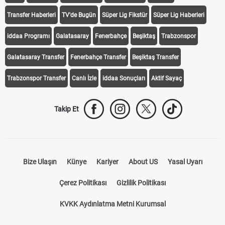
Transfer Haberleri
TV'de Bugün
Süper Lig Fikstür
Süper Lig Haberleri
iddaa Programı
Galatasaray
Fenerbahçe
Beşiktaş
Trabzonspor
Galatasaray Transfer
Fenerbahçe Transfer
Beşiktaş Transfer
Trabzonspor Transfer
Canlı İzle
iddaa Sonuçları
Aktif Sayaç
Takip Et
Bize Ulaşın
Künye
Kariyer
About US
Yasal Uyarı
Çerez Politikası
Gizlilik Politikası
KVKK Aydınlatma Metni Kurumsal