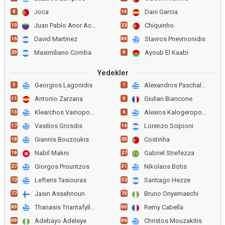
Joca
Dani Garcia
8
14
Juan Pablo Anor Acosta
Chiquinho
10
22
David Martinez
Stavros Pnevmonidis
16
80
Maximiliano Comba
Ayoub El Kaabi
20
9
Yedekler
Georgios Lagonidis
Alexandros Paschalakis
5
1
Antonio Zarzana
Giulian Biancone
11
4
Klearchos Vainopoulos
Alexios Kalogeropoulos
13
6
Vasilios Grosdis
Lorenzo Scipioni
17
16
Giannis Bouzoukis
Costinha
18
20
Nabil Makni
Gabriel Strefezza
19
27
Giorgos Prountzos
Nikolaos Botis
27
31
Lefteris Tasiouras
Santiago Hezze
72
32
Jasin Assehnoun
Bruno Onyemaechi
77
70
Thanasis Triantafyllou
Remy Cabella
89
90
Adebayo Adeleye
Christos Mouzakitis
99
96