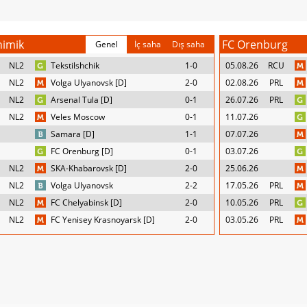
himik
FC Orenburg
Genel
İç saha
Dış saha
NL2
Tekstilshchik
1-0
05.08.26
RCU
NL2
Volga Ulyanovsk [D]
2-0
02.08.26
PRL
NL2
Arsenal Tula [D]
0-1
26.07.26
PRL
NL2
Veles Moscow
0-1
11.07.26
Samara [D]
1-1
07.07.26
FC Orenburg [D]
0-1
03.07.26
NL2
SKA-Khabarovsk [D]
2-0
25.06.26
NL2
Volga Ulyanovsk
2-2
17.05.26
PRL
NL2
FC Chelyabinsk [D]
2-0
10.05.26
PRL
NL2
FC Yenisey Krasnoyarsk [D]
2-0
03.05.26
PRL