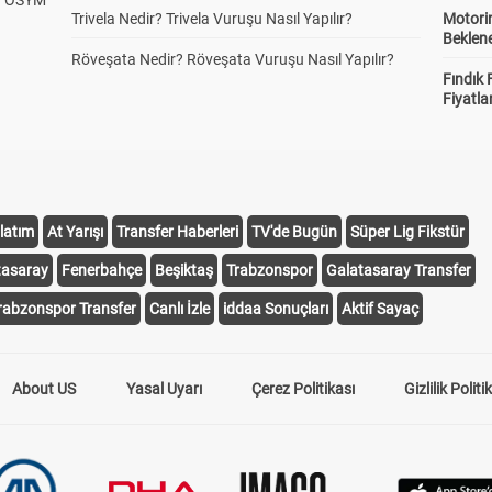
? ÖSYM
Trivela Nedir? Trivela Vuruşu Nasıl Yapılır?
Motorin
Beklene
Röveşata Nedir? Röveşata Vuruşu Nasıl Yapılır?
Fındık 
Fiyatla
latım
At Yarışı
Transfer Haberleri
TV'de Bugün
Süper Lig Fikstür
tasaray
Fenerbahçe
Beşiktaş
Trabzonspor
Galatasaray Transfer
rabzonspor Transfer
Canlı İzle
iddaa Sonuçları
Aktif Sayaç
About US
Yasal Uyarı
Çerez Politikası
Gizlilik Politi