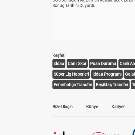
DGS Sonuçları Ne Zaman Açıklanacak 2026
Sonuç Tarihini Duyurdu
Keşfet
iddaa
Canlı Skor
Puan Durumu
Canlı An
Süper Lig Haberleri
iddaa Programı
Gala
Fenerbahçe Transfer
Beşiktaş Transfer
T
Bize Ulaşın
Künye
Kariyer