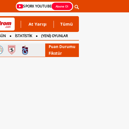
SPORX YOUTUBE
Abone Ol
At Yarışı
Tümü
GÜN
İSTATİSTİK
(YENİ) OYUNLAR
Puan Durumu
Fikstür