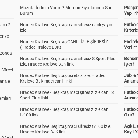
Mazota İndirim Var mı? Motorin Fiyatlarında Son
Plonjon
Durum
Yapılır
anır?
Hradec Kralove Beşiktaş maçı şifresiz canlı yayın
Futbold
izle
Kriterle
or ve
Hradec Kralove Beşiktaş CANLI İZLE ŞİFRESİZ
Endire
(Hradec Kralove BJK)
Verilir?
ezonda
Hradec Kralove Beşiktaş maçı şifresiz S Sport Plus
Bonserv
izle, Hradec Kralove BJK link
İşler?
 Süreci
Hradec Kralove Beşiktaş ücretsiz izle, Hradec
Jübile
Kralove BJK maçı canlı linki
Anlama
ar Ne
Hradec Kralove - Beşiktaş maçı şifresiz izle canlı S
Futbold
Sport Plus linki
Arasınd
amları
Hradec Kralove - Beşiktaş maçı şifresiz izle canlı
Futbol
tv100 linki
Olur?
Hradec Kralove Beşiktaş maçı şifresiz tv100 izle,
Açık L
Hradec Kralove BJK link
Kayıt Y