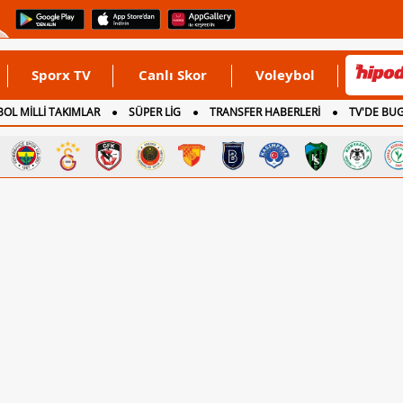
Sporx TV
Canlı Skor
Voleybol
OL MİLLİ TAKIMLAR
SÜPER LİG
TRANSFER HABERLERİ
TV'DE BU