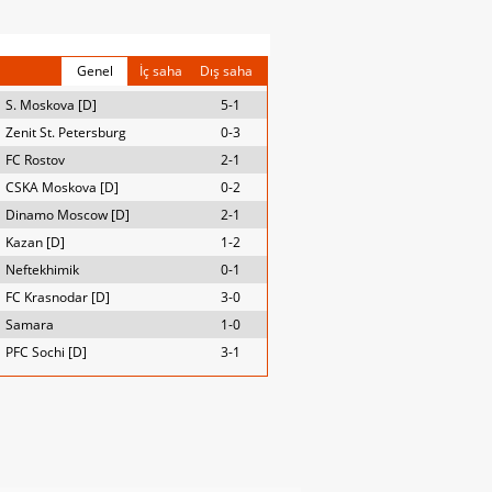
Genel
İç saha
Dış saha
S. Moskova [D]
5-1
Zenit St. Petersburg
0-3
FC Rostov
2-1
CSKA Moskova [D]
0-2
Dinamo Moscow [D]
2-1
Kazan [D]
1-2
Neftekhimik
0-1
FC Krasnodar [D]
3-0
Samara
1-0
PFC Sochi [D]
3-1