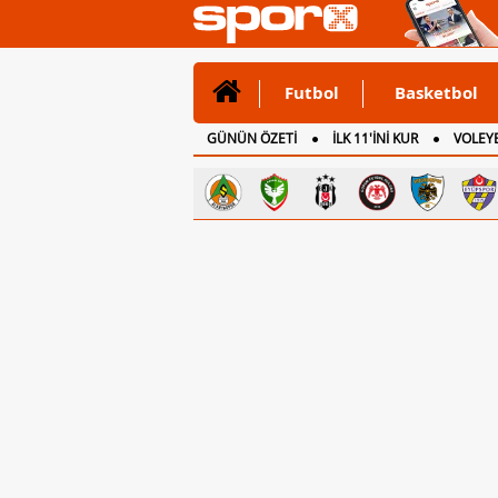
Futbol
Basketbol
GÜNÜN ÖZETİ
İLK 11'İNİ KUR
VOLEYB
CANLI ANLATIM
İNGİLTERE