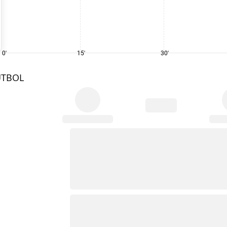
0'
15'
30'
UTBOL