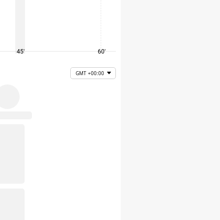
45'
60'
75'
GMT +00:00