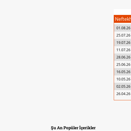
Neftek
01.08.26
25.07.26
19.07.26
11.07.26
28.06.26
25.06.26
16.05.26
10.05.26
02.05.26
26.04.26
Şu An Popüler İçerikler