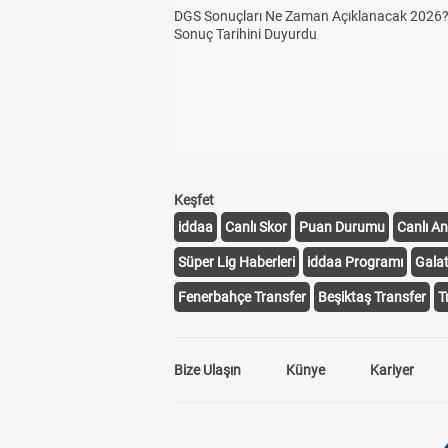
DGS Sonuçları Ne Zaman Açıklanacak 2026
Sonuç Tarihini Duyurdu
Keşfet
iddaa
Canlı Skor
Puan Durumu
Canlı An
Süper Lig Haberleri
iddaa Programı
Gala
Fenerbahçe Transfer
Beşiktaş Transfer
T
Bize Ulaşın
Künye
Kariyer