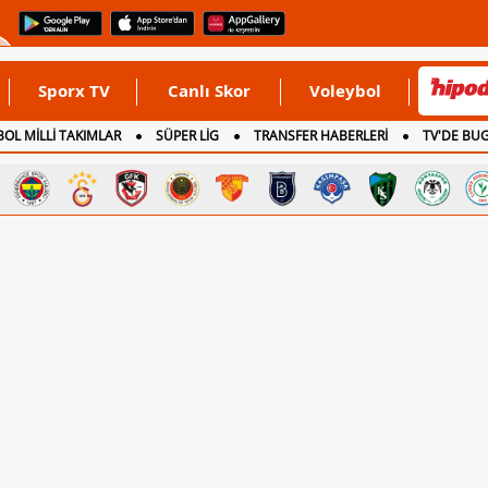
Sporx TV
Canlı Skor
Voleybol
OL MİLLİ TAKIMLAR
SÜPER LİG
TRANSFER HABERLERİ
TV'DE BU