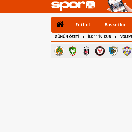
Futbol
Basketbol
GÜNÜN ÖZETİ
İLK 11'İNİ KUR
VOLEYB
CANLI ANLATIM
İNGİLTERE