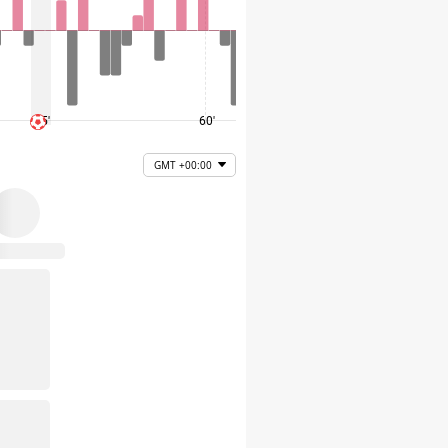
45'
60'
75'
GMT +00:00