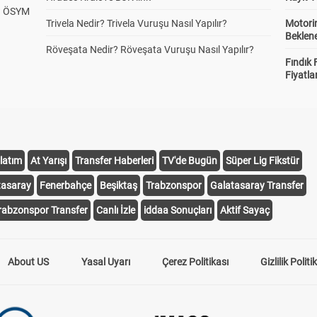
? ÖSYM
Trivela Nedir? Trivela Vuruşu Nasıl Yapılır?
Motorin
Beklene
Röveşata Nedir? Röveşata Vuruşu Nasıl Yapılır?
Fındık 
Fiyatla
latım
At Yarışı
Transfer Haberleri
TV'de Bugün
Süper Lig Fikstür
tasaray
Fenerbahçe
Beşiktaş
Trabzonspor
Galatasaray Transfer
rabzonspor Transfer
Canlı İzle
iddaa Sonuçları
Aktif Sayaç
About US
Yasal Uyarı
Çerez Politikası
Gizlilik Politi