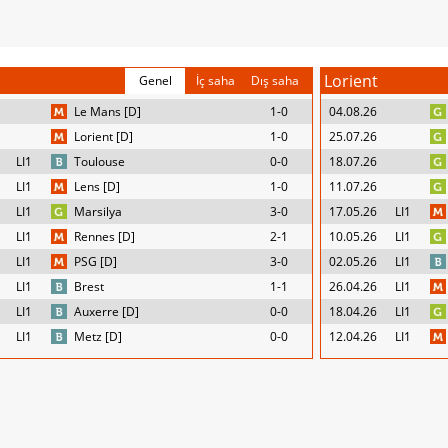
Lorient
Genel
İç saha
Dış saha
Le Mans [D]
1-0
04.08.26
Lorient [D]
1-0
25.07.26
LI1
Toulouse
0-0
18.07.26
LI1
Lens [D]
1-0
11.07.26
LI1
Marsilya
3-0
17.05.26
LI1
LI1
Rennes [D]
2-1
10.05.26
LI1
LI1
PSG [D]
3-0
02.05.26
LI1
LI1
Brest
1-1
26.04.26
LI1
LI1
Auxerre [D]
0-0
18.04.26
LI1
LI1
Metz [D]
0-0
12.04.26
LI1