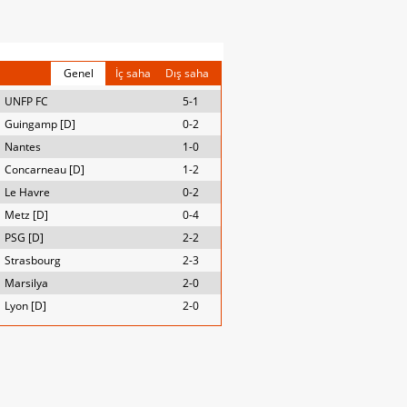
Genel
İç saha
Dış saha
UNFP FC
5-1
Guingamp [D]
0-2
Nantes
1-0
Concarneau [D]
1-2
Le Havre
0-2
Metz [D]
0-4
PSG [D]
2-2
Strasbourg
2-3
Marsilya
2-0
Lyon [D]
2-0