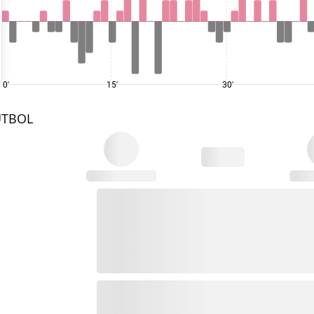
0'
15'
30'
UTBOL