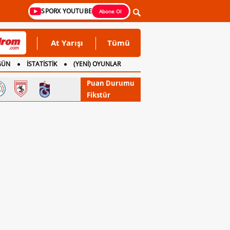
SPORX YOUTUBE
Abone Ol
At Yarışı
Tümü
GÜN
İSTATİSTİK
(YENİ) OYUNLAR
Puan Durumu
Fikstür