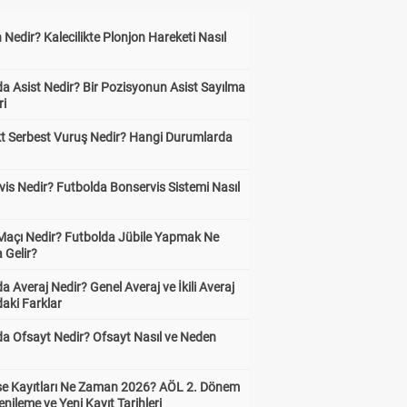
 Nedir? Kalecilikte Plonjon Hareketi Nasıl
?
a Asist Nedir? Bir Pozisyonun Asist Sayılma
ri
kt Serbest Vuruş Nedir? Hangi Durumlarda
is Nedir? Futbolda Bonservis Sistemi Nasıl
 Maçı Nedir? Futbolda Jübile Yapmak Ne
 Gelir?
a Averaj Nedir? Genel Averaj ve İkili Averaj
aki Farklar
da Ofsayt Nedir? Ofsayt Nasıl ve Neden
ise Kayıtları Ne Zaman 2026? AÖL 2. Dönem
enileme ve Yeni Kayıt Tarihleri