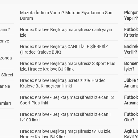
Mazota İndirim Var mı? Motorin Fiyatlarında Son
Plonjon
Durum
Yapılır
anır?
Hradec Kralove Beşiktaş maçı şifresiz canlı yayın
Futbold
izle
Kriterle
or ve
Hradec Kralove Beşiktaş CANLI İZLE ŞİFRESİZ
Endire
(Hradec Kralove BJK)
Verilir?
ezonda
Hradec Kralove Beşiktaş maçı şifresiz S Sport Plus
Bonserv
izle, Hradec Kralove BJK link
İşler?
 Süreci
Hradec Kralove Beşiktaş ücretsiz izle, Hradec
Jübile
Kralove BJK maçı canlı linki
Anlama
ar Ne
Hradec Kralove - Beşiktaş maçı şifresiz izle canlı S
Futbold
Sport Plus linki
Arasınd
amları
Hradec Kralove - Beşiktaş maçı şifresiz izle canlı
Futbol
tv100 linki
Olur?
Hradec Kralove Beşiktaş maçı şifresiz tv100 izle,
Açık L
Hradec Kralove BJK link
Kayıt Y