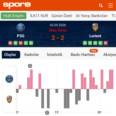
İLK11 KUR
Günün Özeti
At Yarışı Bankoları
TV
Hızlı Erişim
02.05.2026
Maç Sonu
PSG
Lorient
2 - 2
M
G
M
G
G
G
G
G
G
M
Yeni
Olaylar
Kadrolar
İstatistik
Baskı Haritası
Aksiyon
0'
15'
30'