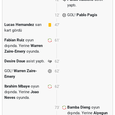
yaptı.
GOL!
Pablo Pagis
12'
Lucas Hernandez
sarı
47'
kart gördü
Fabian Ruiz
oyun
61'
dışında. Yerine
Warren
Zaire-Emery
oyunda.
Desire Doue
asist yaptı.
62'
GOL!
Warren Zaire-
62'
Emery
Ibrahim Mbaye
oyun
62'
dışında. Yerine
Joao
Neves
oyunda.
Bamba Dieng
oyun
73'
dışında. Yerine
Aiyegun