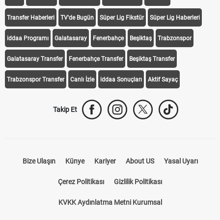
Transfer Haberleri
TV'de Bugün
Süper Lig Fikstür
Süper Lig Haberleri
iddaa Programı
Galatasaray
Fenerbahçe
Beşiktaş
Trabzonspor
Galatasaray Transfer
Fenerbahçe Transfer
Beşiktaş Transfer
Trabzonspor Transfer
Canlı İzle
iddaa Sonuçları
Aktif Sayaç
Takip Et
Bize Ulaşın
Künye
Kariyer
About US
Yasal Uyarı
Çerez Politikası
Gizlilik Politikası
KVKK Aydınlatma Metni Kurumsal