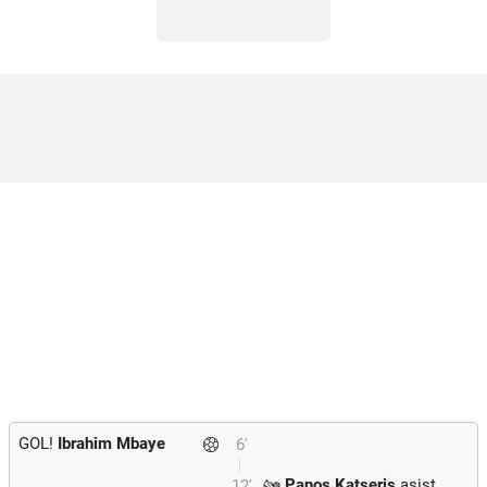
GOL!
Ibrahim Mbaye
6'
Panos Katseris
asist
12'