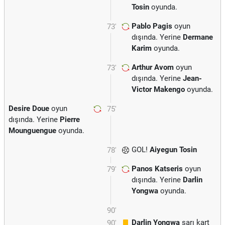
Tosin
oyunda.
Pablo Pagis
oyun
73'
dışında. Yerine
Dermane
Karim
oyunda.
Arthur Avom
oyun
73'
dışında. Yerine
Jean-
Victor Makengo
oyunda.
Desire Doue
oyun
75'
dışında. Yerine
Pierre
Mounguengue
oyunda.
GOL!
Aiyegun Tosin
78'
Panos Katseris
oyun
79'
dışında. Yerine
Darlin
Yongwa
oyunda.
90'
Darlin Yongwa
sarı kart
90'