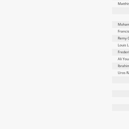
Matthi
Moham
Franci
Remy C
Louis 
Frederi
Ali Yo
Ibrahi
Uros R