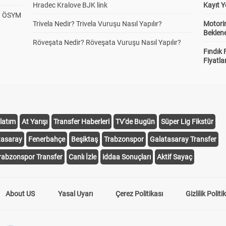
Hradec Kralove BJK link
Kayıt Y
? ÖSYM
Trivela Nedir? Trivela Vuruşu Nasıl Yapılır?
Motorin
Beklene
Röveşata Nedir? Röveşata Vuruşu Nasıl Yapılır?
Fındık 
Fiyatla
latım
At Yarışı
Transfer Haberleri
TV'de Bugün
Süper Lig Fikstür
tasaray
Fenerbahçe
Beşiktaş
Trabzonspor
Galatasaray Transfer
rabzonspor Transfer
Canlı İzle
iddaa Sonuçları
Aktif Sayaç
About US
Yasal Uyarı
Çerez Politikası
Gizlilik Politi