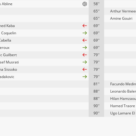
s Abline
58''
65''
Arthur Vermee
65''
Amine Gouiri
ed Kaba
69''
s Coquelin
69''
abella
69''
Leroux
69''
c Guilbert
79''
usef Musrati
79''
ma Sissoko
79''
adakovic
79''
81''
Facundo Medi
88''
Leonardo Baler
88''
Hilan Hamzaoui
90''
Hamed Traore
90''
Ugo Lamare El