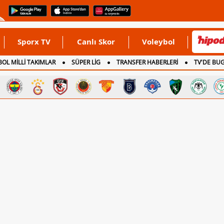
Sporx TV
Canlı Skor
Voleybol
OL MİLLİ TAKIMLAR
SÜPER LİG
TRANSFER HABERLERİ
TV'DE BU