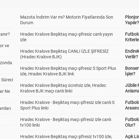
Mazota İndirim Var mı? Motorin Fiyatlarında Son
Plonjon
Durum
Yapılır
anır?
Hradec Kralove Beşiktaş maçı şifresiz canlı yayın
Futbold
izle
Kriterle
or ve
Hradec Kralove Beşiktaş CANLI İZLE ŞİFRESİZ
Endire
(Hradec Kralove BJK)
Verilir?
ezonda
Hradec Kralove Beşiktaş maçı şifresiz S Sport Plus
Bonserv
izle, Hradec Kralove BJK link
İşler?
 Süreci
Hradec Kralove Beşiktaş ücretsiz izle, Hradec
Jübile
Kralove BJK maçı canlı linki
Anlama
ar Ne
Hradec Kralove - Beşiktaş maçı şifresiz izle canlı S
Futbold
Sport Plus linki
Arasınd
amları
Hradec Kralove - Beşiktaş maçı şifresiz izle canlı
Futbol
tv100 linki
Olur?
Hradec Kralove Beşiktaş maçı şifresiz tv100 izle,
Açık L