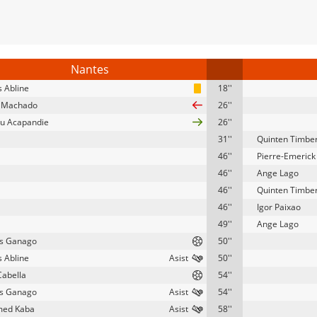
Nantes
s Abline
18''
r Machado
26''
u Acapandie
26''
31''
Quinten Timbe
46''
Pierre-Emeric
46''
Ange Lago
46''
Quinten Timbe
46''
Igor Paixao
49''
Ange Lago
us Ganago
50''
s Abline
50''
abella
54''
us Ganago
54''
ed Kaba
58''