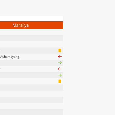
Marsilya
r
k Aubameyang
r