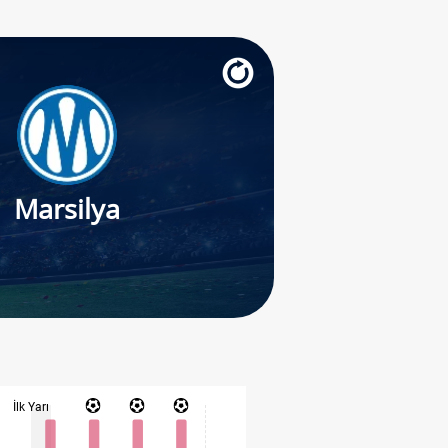
Marsilya
İlk Yarı