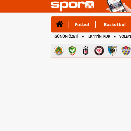
Futbol
Basketbol
GÜNÜN ÖZETİ
İLK 11'İNİ KUR
VOLEYB
CANLI ANLATIM
İNGİLTERE