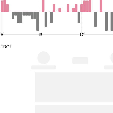
0'
15'
30'
UTBOL