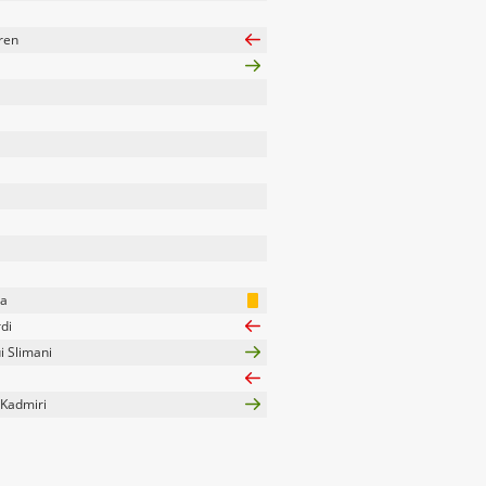
ren
na
di
 Slimani
 Kadmiri