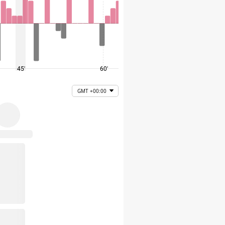
45'
60'
75'
GMT +00:00