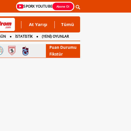
SPORX YOUTUBE
Abone Ol
At Yarışı
Tümü
GÜN
İSTATİSTİK
(YENİ) OYUNLAR
Puan Durumu
Fikstür