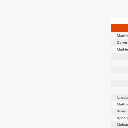
Matthi
Deive
Mathie
Ignati
Matthi
Remy C
Ignati
Moham