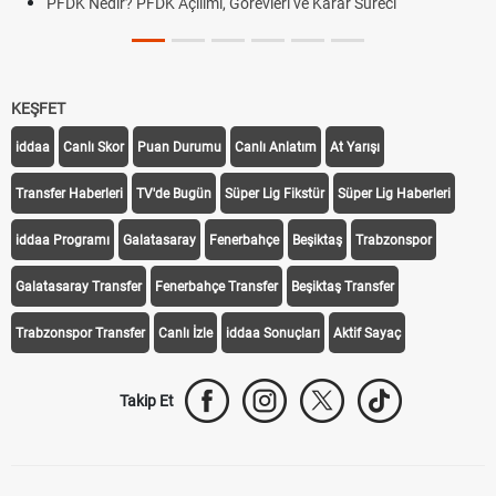
PFDK Nedir? PFDK Açılımı, Görevleri ve Karar Süreci
KEŞFET
iddaa
Canlı Skor
Puan Durumu
Canlı Anlatım
At Yarışı
Transfer Haberleri
TV'de Bugün
Süper Lig Fikstür
Süper Lig Haberleri
iddaa Programı
Galatasaray
Fenerbahçe
Beşiktaş
Trabzonspor
Galatasaray Transfer
Fenerbahçe Transfer
Beşiktaş Transfer
Trabzonspor Transfer
Canlı İzle
iddaa Sonuçları
Aktif Sayaç
Takip Et