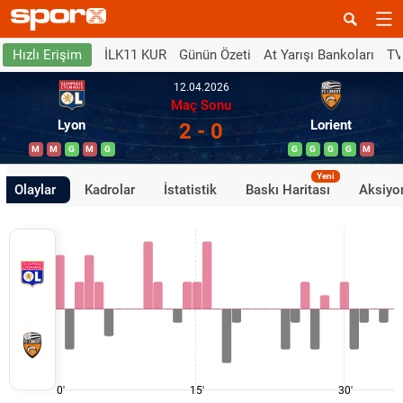
İLK11 KUR
Günün Özeti
At Yarışı Bankoları
TV
Hızlı Erişim
12.04.2026
Maç Sonu
Lyon
Lorient
2 - 0
M
M
G
M
G
G
G
G
G
M
Yeni
Olaylar
Kadrolar
İstatistik
Baskı Haritası
Aksiyon
0'
15'
30'