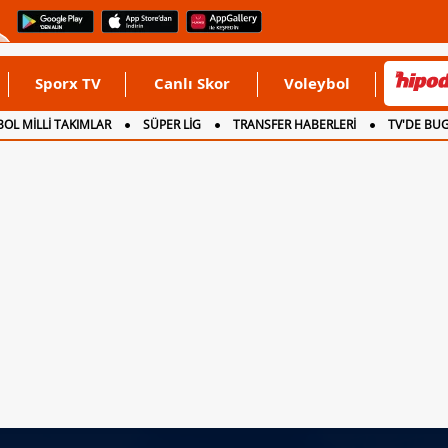
Sporx TV
Canlı Skor
Voleybol
OL MİLLİ TAKIMLAR
SÜPER LİG
TRANSFER HABERLERİ
TV'DE BU