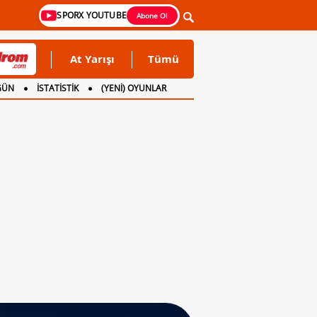
SPORX YOUTUBE
Abone Ol
At Yarışı
Tümü
GÜN
İSTATİSTİK
(YENİ) OYUNLAR