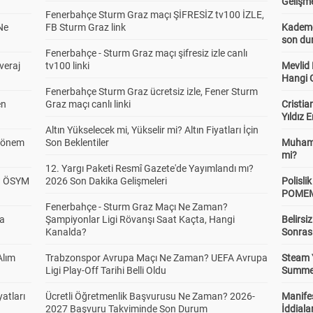
Gelişm
Fenerbahçe Sturm Graz maçı ŞİFRESİZ tv100 İZLE,
Ne
FB Sturm Graz link
Kademel
son dur
Fenerbahçe - Sturm Graz maçı şifresiz izle canlı
veraj
tv100 linki
Mevlid
Hangi 
Fenerbahçe Sturm Graz ücretsiz izle, Fener Sturm
en
Graz maçı canlı linki
Cristia
Yıldız 
Altın Yükselecek mi, Yükselir mi? Altın Fiyatları İçin
 Dönem
Son Beklentiler
Muhamm
mi?
12. Yargı Paketi Resmî Gazete'de Yayımlandı mı?
? ÖSYM
2026 Son Dakika Gelişmeleri
Polisl
POMEM 
Fenerbahçe - Sturm Graz Maçı Ne Zaman?
da
Şampiyonlar Ligi Rövanşı Saat Kaçta, Hangi
Belirsi
Kanalda?
Sonras
Alım
Trabzonspor Avrupa Maçı Ne Zaman? UEFA Avrupa
Steam 
Ligi Play-Off Tarihi Belli Oldu
Summer 
atları
Ücretli Öğretmenlik Başvurusu Ne Zaman? 2026-
Manifes
2027 Başvuru Takviminde Son Durum
İddiala