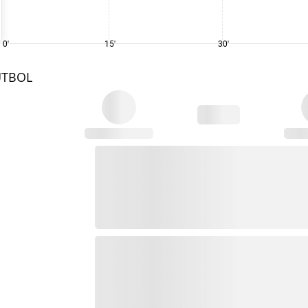
0'
15'
30'
UTBOL