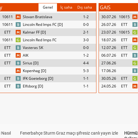
y
GAIS
Genel
İç saha
Dış saha
10611
Slovan Bratislava
1-2
30.07.26
10615
10611
Lincoln Red Imps FC [D]
0-0
26.07.26
ETT
ETT
Kalmar FF [D]
2-1
23.07.26
10615
10611
Lincoln Red Imps FC
3-0
18.07.26
ETT
ETT
Vasteras SK
0-0
12.07.26
ETT
ETT
AIK
1-2
06.07.26
ETT
ETT
Sirius [D]
4-4
27.06.26
Kopenhag [D]
5-3
17.06.26
ETT
IFK Goeteborg [D]
1-1
30.05.26
ETT
ETT
Elfsborg [D]
1-1
24.05.26
ETT
 Nasıl
Fenerbahçe Sturm Graz maçı şifresiz canlı yayın izle
Hürmüz