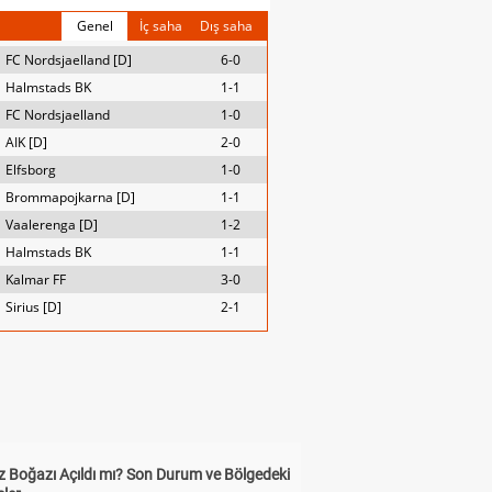
Genel
İç saha
Dış saha
FC Nordsjaelland [D]
6-0
Halmstads BK
1-1
FC Nordsjaelland
1-0
AIK [D]
2-0
Elfsborg
1-0
Brommapojkarna [D]
1-1
Vaalerenga [D]
1-2
Halmstads BK
1-1
Kalmar FF
3-0
Sirius [D]
2-1
 Boğazı Açıldı mı? Son Durum ve Bölgedeki