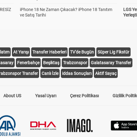
RESİZ
iPhone 18 Ne Zaman Çıkacak? iPhone 18 Tanıtım
LGS Yer
ve Satış Tarihi
Yerleş
latım
At Yarışı
Transfer Haberleri
TV'de Bugün
Süper Lig Fikstür
tasaray
Fenerbahçe
Beşiktaş
Trabzonspor
Galatasaray Transfer
rabzonspor Transfer
Canlı İzle
iddaa Sonuçları
Aktif Sayaç
About US
Yasal Uyarı
Çerez Politikası
Gizlilik Politi