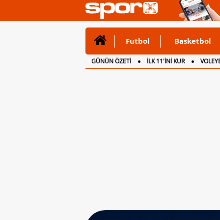
Futbol
Basketbol
GÜNÜN ÖZETİ
İLK 11'İNİ KUR
VOLEYB
CANLI ANLATIM
İNGİLTERE