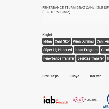
FENERBAHÇE STURM GRAZ CANLI İZLE ŞİF
(FB STURM GRAZ)
Keşfet
iddaa
Canlı Skor
Puan Durumu
Canlı An
Süper Lig Haberleri
iddaa Programı
Gala
Fenerbahçe Transfer
Beşiktaş Transfer
T
Bize Ulaşın
Künye
Kariyer