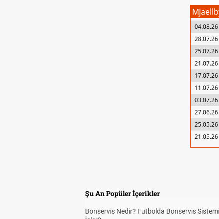
Mjaellb
04.08.26
28.07.26
25.07.26
21.07.26
17.07.26
11.07.26
03.07.26
27.06.26
25.05.26
21.05.26
Şu An Popüler İçerikler
Bonservis Nedir? Futbolda Bonservis Sistemi