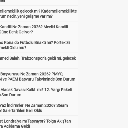
eler
i emeklilik gelecek mi? Kademeli emeklilikte
um nedir, yeni gelişme var mı?
 Kandili Ne Zaman 2026? Mevlid Kandili
Güne Denk Geliyor?
no Ronaldo Futbolu Bıraktı mı? Portekizli
Emekli Oldu mu?
ed Salah, Trabzonspor'a geldi mi, gelecek
ik Başvurusu Ne Zaman 2026? PMYO,
ve PAEM Başvuru Takviminde Son Durum
z Alacak Davası Kalktı mı? 12. Yargı Paketi
ı Son Durum
Yaz İndirimleri Ne Zaman 2026? Steam
Sale Tarihleri Belli Oldu
t Londra'ya mı Taşınıyor? Tolga Akış'tan
ra Açıklama Geldi