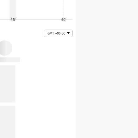
45'
60'
75'
GMT +00:00