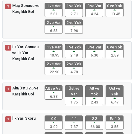
Maç Sonucu ve
1 ve Var
1 ve Yok
0 ve Var
0 ve Yok
1
Karşılıklı Gol
2.81
2.71
4.24
13.45
2 ve Var
2 ve Yok
6.83
7.96
İlk Yarı Sonucu
1 ve Var
1 ve Yok
0 ve Var
0 ve Yok
1
ve İlk Yarı
10.95
2.18
6.30
2.89
Karşılıklı Gol
2 ve Var
2 ve Yok
22.90
4.78
Altı/Üstü 2,5 ve
Alt ve Var
Üst ve
Alt ve
Üst ve
1
Karşılıklı Gol
Var
Yok
Yok
6.88
1.75
2.43
6.47
İlk Yarı Skoru
0:0
1:1
2:2
Ev 1:0
1
3.02
7.37
66.00
3.55