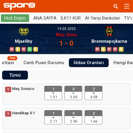
ANA SAYFA
İLK11 KUR
At Yarışı Bankoları
TV'
Hızlı Erişim
19.05.2025
Maç Sonu
Mjaellby
Brommapojkarna
1 - 0
M
B
M
G
B
M
B
M
M
B
Yeni
aritası
Canlı Puan Durumu
İddaa Oranları
Hangi Ka
Tümü
Maç Sonucu
1
0
2
1
1.51
3.60
4.08
Handikap 0:1
1
0
2
1
2.11
2.90
1.66