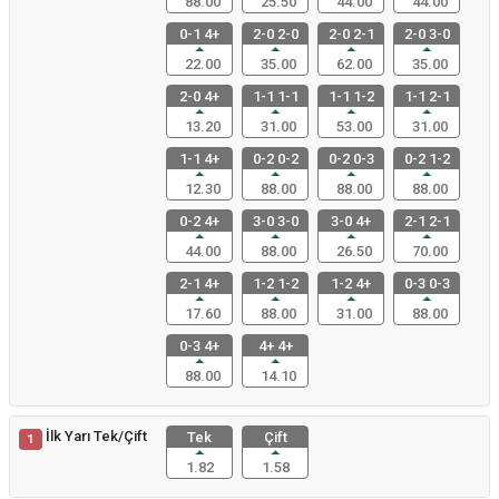
88.00
25.50
44.00
44.00
0-1 4+
2-0 2-0
2-0 2-1
2-0 3-0
22.00
35.00
62.00
35.00
2-0 4+
1-1 1-1
1-1 1-2
1-1 2-1
13.20
31.00
53.00
31.00
1-1 4+
0-2 0-2
0-2 0-3
0-2 1-2
12.30
88.00
88.00
88.00
0-2 4+
3-0 3-0
3-0 4+
2-1 2-1
44.00
88.00
26.50
70.00
2-1 4+
1-2 1-2
1-2 4+
0-3 0-3
17.60
88.00
31.00
88.00
0-3 4+
4+ 4+
88.00
14.10
İlk Yarı Tek/Çift
Tek
Çift
1
1.82
1.58