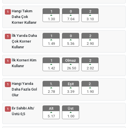
Hangi Takım
1
0
2
1
Daha Çok
1.30
7.04
3.10
Korner Kullanır
İlk Yarıda Daha
1
0
2
1
Çok Korner
1.49
5.36
2.90
Kullanır
İlk Korneri Kim
1
Olmaz
2
1
Kullanır
1.42
26.50
2.02
Hangi Yarıda
1.
Eşit
2.
1
Daha Fazla Gol
2.78
3.39
1.90
Olur
Ev Sahibi Altı/
Alt
Üst
1
Üstü 0,5
5.17
1.00