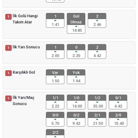
İlk Golü Hangi
1
Gol
2
1
Takım Atar
Olmaz
1.41
2.46
14.85
İlk Yarı Sonucu
1
0
2
1
2.00
2.20
4.42
Karşılıklı Gol
Var
Yok
1
1.50
1.94
İlk Yarı/Maç
1/1
1/0
1/2
0/1
1
Sonucu
2.22
14.00
35.00
4.42
0/0
0/2
2/1
2/0
5.70
9.42
21.50
15.40
2/2