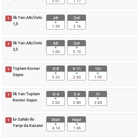
3.07
1.17
İlk Yarı Altı/Üstü
Alt
Üst
1
1,5
1.39
2.16
İlk Yarı Altı/Üstü
Alt
Üst
1
2,5
1.00
5.10
Toplam Korner
0-8
9-11
12+
1
Sayısı
3.32
2.60
1.93
İlk Yarı Toplam
0-4
5-6
7+
1
Korner Sayısı
2.02
2.80
2.84
Ev Sahibi İki
Evet
Hayır
1
Yarıyı da Kazanır
4.14
1.06