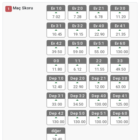
Maç Skoru
Ev 1:0
Ev 2:0
Ev 2:1
Ev 3:0
1
7.02
7.28
6.78
11.20
Ev 3:1
Ev 3:2
Ev 4:0
Ev 4:1
10.45
19.15
22.90
21.35
Ev 4:2
Ev 5:0
Ev 5:1
Ev 6:0
39.50
59.00
55.00
130.00
0:0
1:1
2:2
3:3
11.80
6.12
11.55
49.50
Dep 1:0
Dep 2:0
Dep 2:1
Dep 3:0
12.40
22.90
12.00
63.00
Dep 3:1
Dep 3:2
Dep 4:0
Dep 4:1
33.00
34.50
130.00
125.00
Dep 4:2
Dep 5:0
Dep 5:1
Dep 6:0
130.00
130.00
130.00
130.00
diğer
19.40