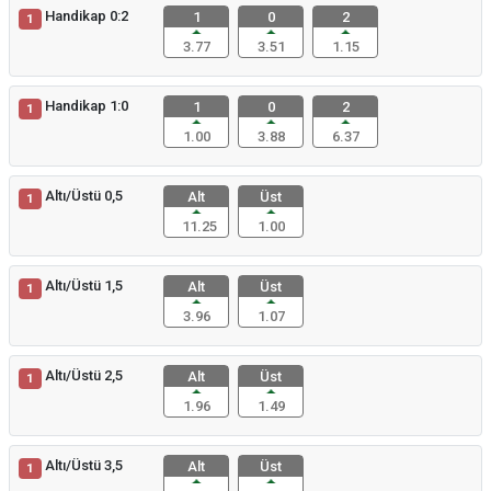
Handikap 0:2
1
0
2
1
3.77
3.51
1.15
Handikap 1:0
1
0
2
1
1.00
3.88
6.37
Altı/Üstü 0,5
Alt
Üst
1
11.25
1.00
Altı/Üstü 1,5
Alt
Üst
1
3.96
1.07
Altı/Üstü 2,5
Alt
Üst
1
1.96
1.49
Altı/Üstü 3,5
Alt
Üst
1