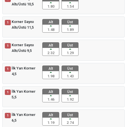
Altı/Üstü 10,5
1.80
1.54
Korner Sayısı
Alt
Üst
1
Altı/Üstü 11,5
1.48
1.89
Korner Sayısı
Alt
Üst
1
Altı/Üstü 9,5
2.32
1.29
İlk Yarı Korner
Alt
Üst
1
4,5
1.98
1.43
İlk Yarı Korner
Alt
Üst
1
5,5
1.46
1.92
İlk Yarı Korner
Alt
Üst
1
6,5
1.19
2.74