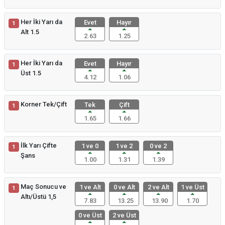
Her İki Yarı da
Evet
Hayır
1
Alt 1.5
2.63
1.25
Her İki Yarı da
Evet
Hayır
1
Üst 1.5
4.12
1.06
Korner Tek/Çift
Tek
Çift
1
1.65
1.66
İlk Yarı Çifte
1 ve 0
1 ve 2
0 ve 2
1
Şans
1.00
1.31
1.39
Maç Sonucu ve
1 ve Alt
0 ve Alt
2 ve Alt
1 ve Üst
1
Altı/Üstü 1,5
7.83
13.25
13.90
1.70
0 ve Üst
2 ve Üst