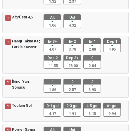
1.32
2.37
Altı/Üstü 4,5
Alt
Üst
1
1.06
4.32
Hangi Takım Kaç
Ev 3+
Ev 2
Ev 1
Dep 1
1
Farkla Kazanır
4.07
3.78
2.88
4.95
Dep 2
Dep 3+
0
11.55
28.00
2.84
İkinci Yarı
1
0
2
1
Sonucu
1.86
2.57
3.93
Toplam Gol
0-1 gol
2-3 gol
4-5 gol
6+ gol
1
4.17
1.91
3.15
9.94
Korner Sayısı
Alt
Üst
1