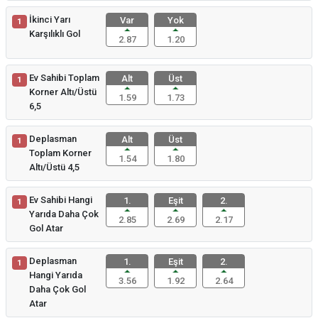
İkinci Yarı
Var
Yok
1
Karşılıklı Gol
2.87
1.20
Ev Sahibi Toplam
Alt
Üst
1
Korner Altı/Üstü
1.59
1.73
6,5
Deplasman
Alt
Üst
1
Toplam Korner
1.54
1.80
Altı/Üstü 4,5
Ev Sahibi Hangi
1.
Eşit
2.
1
Yarıda Daha Çok
2.85
2.69
2.17
Gol Atar
Deplasman
1.
Eşit
2.
1
Hangi Yarıda
3.56
1.92
2.64
Daha Çok Gol
Atar