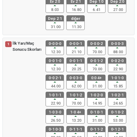
Ev 2:0
Ev 2:1
Dep 1:0
Dep 2:0
8.03
16.80
6.41
27.00
Dep 2:1
diğer
31.00
11.30
İlk Yarı/Maç
0-0 0-0
0-0 0-1
0-0 0-2
0-0 0-3
1
Sonucu Skorları
12.30
21.10
70.00
88.00
0-0 1-0
0-0 1-1
0-0 1-2
0-0 2-0
12.30
20.25
70.00
22.90
0-0 2-1
0-0 3-0
0:0 4+
1-0 1-0
44.00
62.00
31.00
15.85
1-0 1-1
1-0 1-2
1-0 2-0
1-0 2-1
22.90
70.00
14.95
24.65
1-0 3-0
1-0 4+
0-1 0-1
0-1 0-2
26.50
13.20
31.00
53.00
0-1 0-3
0-1 1-1
0-1 1-2
0-1 2-1