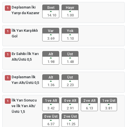
Deplasman İki
Evet
Hayır
1
Yarıyı da Kazanır
14.10
1.00
İlk Yarı Karşılıklı
Var
Yok
1
Gol
3.69
1.10
Ev Sahibi İlk Yarı
Alt
Üst
1
Altı/Üstü 0,5
1.98
1.48
Deplasman İlk
Alt
Üst
1
Yarı Altı/Üstü 0,5
1.36
2.23
İlk Yarı Sonucu
1 ve Alt
0 ve Alt
2 ve Alt
1 ve Üst
1
ve İlk Yarı Altı/
3.42
2.91
6.13
3.81
Üstü 1,5
0 ve Üst
2 ve Üst
6.37
11.25