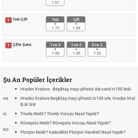
7.07
Tek/Çift
Tek
Çift
1
1.72
1.66
Çifte Şans
1 ve 0
1 ve 2
0 ve 2
1
1.00
1.00
1.52
Şu An Popüler İçerikler
Hradec Kralove - Beşiktaş maçı şifresiz izle canlı tv100 linki
Hradec Kralove Beşiktaş maçı şifresiz tv100 izle, Hradec Kralove
BJK link
Trivela Nedir? Trivela Vuruşu Nasıl Yapılır?
Röveşata Nedir? Röveşata Vuruşu Nasıl Yapılır?
Plonjon Nedir? Kalecilikte Plonjon Hareketi Nasıl Yapılır?