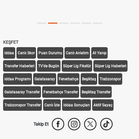
KEŞFET
iddaa
Canlı Skor
Puan Durumu
Canlı Anlatım
At Yarışı
Transfer Haberleri
TV'de Bugün
Süper Lig Fikstür
Süper Lig Haberleri
iddaa Programı
Galatasaray
Fenerbahçe
Beşiktaş
Trabzonspor
Galatasaray Transfer
Fenerbahçe Transfer
Beşiktaş Transfer
Trabzonspor Transfer
Canlı İzle
iddaa Sonuçları
Aktif Sayaç
Takip Et
Bize Ulaşın
Künye
Kariyer
About US
Yasal Uyarı