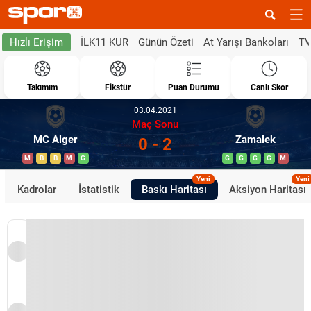
İLK11 KUR
Günün Özeti
At Yarışı Bankoları
TV
Hızlı Erişim
Takımım
Fikstür
Puan Durumu
Canlı Skor
03.04.2021
Maç Sonu
MC Alger
Zamalek
0 - 2
M
B
B
M
G
G
G
G
G
M
Yeni
Yeni
Kadrolar
İstatistik
Baskı Haritası
Aksiyon Haritası