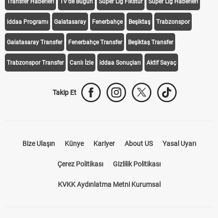
Transfer Haberleri
TV'de Bugün
Süper Lig Fikstür
Süper Lig Haberleri
iddaa Programı
Galatasaray
Fenerbahçe
Beşiktaş
Trabzonspor
Galatasaray Transfer
Fenerbahçe Transfer
Beşiktaş Transfer
Trabzonspor Transfer
Canlı İzle
iddaa Sonuçları
Aktif Sayaç
Takip Et
Bize Ulaşın
Künye
Kariyer
About US
Yasal Uyarı
Çerez Politikası
Gizlilik Politikası
KVKK Aydınlatma Metni Kurumsal