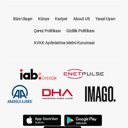
Bize Ulaşın
Künye
Kariyer
About US
Yasal Uyarı
Çerez Politikası
Gizlilik Politikası
KVKK Aydınlatma Metni Kurumsal