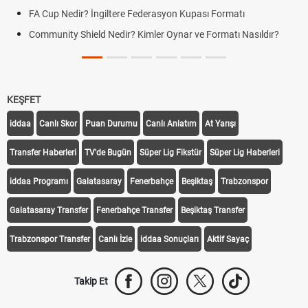
FA Cup Nedir? İngiltere Federasyon Kupası Formatı
Community Shield Nedir? Kimler Oynar ve Formatı Nasıldır?
KEŞFET
iddaa
Canlı Skor
Puan Durumu
Canlı Anlatım
At Yarışı
Transfer Haberleri
TV'de Bugün
Süper Lig Fikstür
Süper Lig Haberleri
iddaa Programı
Galatasaray
Fenerbahçe
Beşiktaş
Trabzonspor
Galatasaray Transfer
Fenerbahçe Transfer
Beşiktaş Transfer
Trabzonspor Transfer
Canlı İzle
iddaa Sonuçları
Aktif Sayaç
Takip Et