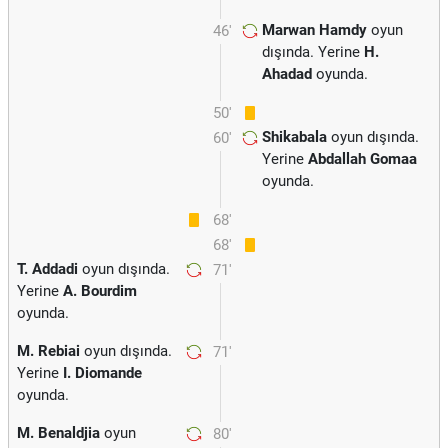
Marwan Hamdy
oyun
46'
dışında. Yerine
H.
Ahadad
oyunda.
50'
Shikabala
oyun dışında.
60'
Yerine
Abdallah Gomaa
oyunda.
68'
68'
T. Addadi
oyun dışında.
71'
Yerine
A. Bourdim
oyunda.
M. Rebiai
oyun dışında.
71'
Yerine
I. Diomande
oyunda.
M. Benaldjia
oyun
80'