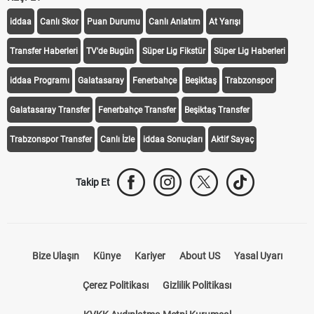
iddaa
Canlı Skor
Puan Durumu
Canlı Anlatım
At Yarışı
Transfer Haberleri
TV'de Bugün
Süper Lig Fikstür
Süper Lig Haberleri
iddaa Programı
Galatasaray
Fenerbahçe
Beşiktaş
Trabzonspor
Galatasaray Transfer
Fenerbahçe Transfer
Beşiktaş Transfer
Trabzonspor Transfer
Canlı İzle
iddaa Sonuçları
Aktif Sayaç
Takip Et
Bize Ulaşın
Künye
Kariyer
About US
Yasal Uyarı
Çerez Politikası
Gizlilik Politikası