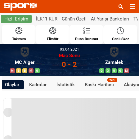
İLK11 KUR
Günün Özeti
At Yarışı Bankoları
TV
Hızlı Erişim
Takımım
Fikstür
Puan Durumu
Canlı Skor
03.04.2021
Maç Sonu
MC Alger
Zamalek
0 - 2
M
B
B
M
G
G
G
G
G
M
Yeni
Olaylar
Kadrolar
İstatistik
Baskı Haritası
Aksiyon