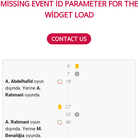
MISSING EVENT ID PARAMETER FOR THE
WIDGET LOAD
CONTACT US
4'
7'
A. Abdelhafid
oyun
18'
dışında. Yerine
A.
Rahmani
oyunda.
27'
33'
A. Rahmani
oyun
46'
dışında. Yerine
M.
Benaldjia
oyunda.