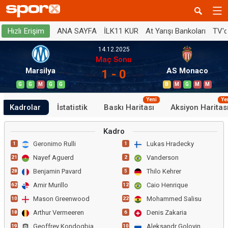
ANA SAYFA
İLK11 KUR
At Yarışı Bankoları
TV'
Hızlı Erişim
14.12.2025
Maç Sonu
Marsilya
AS Monaco
1 - 0
G
G
M
G
G
B
M
G
M
M
Yeni
Ye
Kadrolar
İstatistik
Baskı Haritası
Aksiyon Haritas
Kadro
Geronimo Rulli
Lukas Hradecky
1
1
Nayef Aguerd
Vanderson
21
2
Benjamin Pavard
Thilo Kehrer
28
5
Amir Murillo
Caio Henrique
62
12
Mason Greenwood
Mohammed Salisu
10
22
Arthur Vermeeren
Denis Zakaria
18
6
Geoffrey Kondogbia
Aleksandr Golovin
19
10