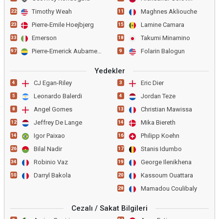
Timothy Weah
Maghnes Akliouche
22
11
Pierre-Emile Hoejbjerg
Lamine Camara
23
15
Emerson
Takumi Minamino
33
18
Pierre-Emerick Aubameyang
Folarin Balogun
97
9
Yedekler
CJ Egan-Riley
Eric Dier
4
3
Leonardo Balerdi
Jordan Teze
5
4
Angel Gomes
Christian Mawissa
8
13
Jeffrey De Lange
Mika Biereth
12
14
Igor Paixao
Philipp Koehn
14
16
Bilal Nadir
Stanis Idumbo
26
17
Robinio Vaz
George Ilenikhena
34
19
Darryl Bakola
Kassoum Ouattara
50
20
Mamadou Coulibaly
28
Cezalı / Sakat Bilgileri