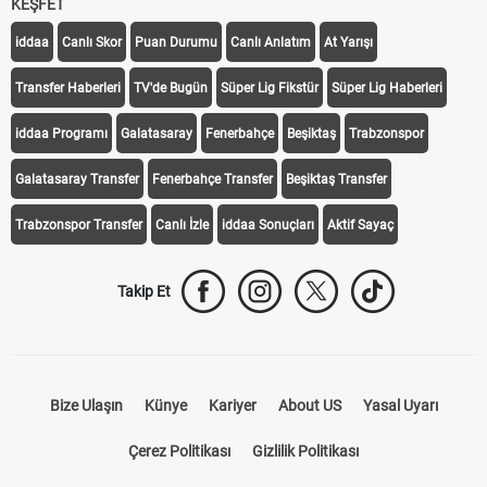
KEŞFET
iddaa
Canlı Skor
Puan Durumu
Canlı Anlatım
At Yarışı
Transfer Haberleri
TV'de Bugün
Süper Lig Fikstür
Süper Lig Haberleri
iddaa Programı
Galatasaray
Fenerbahçe
Beşiktaş
Trabzonspor
Galatasaray Transfer
Fenerbahçe Transfer
Beşiktaş Transfer
Trabzonspor Transfer
Canlı İzle
iddaa Sonuçları
Aktif Sayaç
Takip Et
Bize Ulaşın
Künye
Kariyer
About US
Yasal Uyarı
Çerez Politikası
Gizlilik Politikası