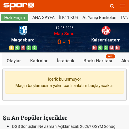
ANA SAYFA
İLK11 KUR
At Yarışı Bankoları
TV'
Hızlı Erişim
17.05.2026
Maç Sonu
Magdeburg
Kaiserslautern
0 - 1
B
G
M
G
G
M
G
G
M
M
Yeni
Olaylar
Kadrolar
İstatistik
Baskı Haritası
Aks
İçerik bulunmuyor
Maçın başlamasına yakın canlı anlatım başlayacaktır.
Şu An Popüler İçerikler
DGS Sonuçları Ne Zaman Açıklanacak 2026? ÖSYM Sonuç