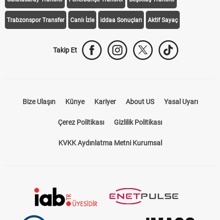
Trabzonspor Transfer
Canlı İzle
iddaa Sonuçları
Aktif Sayaç
Takip Et
Bize Ulaşın
Künye
Kariyer
About US
Yasal Uyarı
Çerez Politikası
Gizlilik Politikası
KVKK Aydınlatma Metni Kurumsal