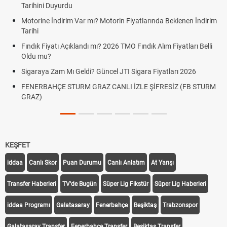
Tarihini Duyurdu
Motorine İndirim Var mı? Motorin Fiyatlarında Beklenen İndirim
Tarihi
Fındık Fiyatı Açıklandı mı? 2026 TMO Fındık Alım Fiyatları Belli
Oldu mu?
Sigaraya Zam Mı Geldi? Güncel JTI Sigara Fiyatları 2026
FENERBAHÇE STURM GRAZ CANLI İZLE ŞİFRESİZ (FB STURM
GRAZ)
KEŞFET
iddaa
Canlı Skor
Puan Durumu
Canlı Anlatım
At Yarışı
Transfer Haberleri
TV'de Bugün
Süper Lig Fikstür
Süper Lig Haberleri
iddaa Programı
Galatasaray
Fenerbahçe
Beşiktaş
Trabzonspor
Galatasaray Transfer
Fenerbahçe Transfer
Beşiktaş Transfer