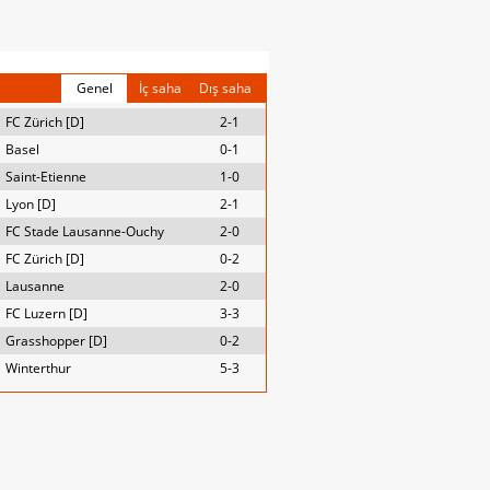
Genel
İç saha
Dış saha
FC Zürich [D]
2-1
Basel
0-1
Saint-Etienne
1-0
Lyon [D]
2-1
FC Stade Lausanne-Ouchy
2-0
FC Zürich [D]
0-2
Lausanne
2-0
FC Luzern [D]
3-3
Grasshopper [D]
0-2
Winterthur
5-3