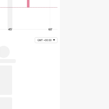
45'
60'
75'
GMT +00:00