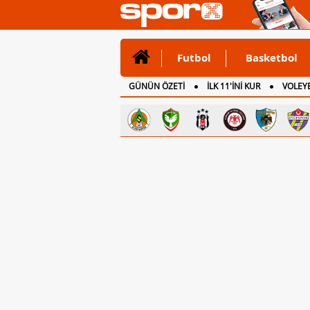
Futbol
Basketbol
GÜNÜN ÖZETİ
İLK 11'İNİ KUR
VOLEYB
CANLI ANLATIM
İNGİLTERE