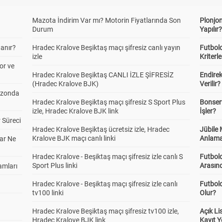
Mazota İndirim Var mı? Motorin Fiyatlarında Son
Plonjon
Durum
Yapılır
anır?
Hradec Kralove Beşiktaş maçı şifresiz canlı yayın
Futbold
izle
Kriterle
or ve
Hradec Kralove Beşiktaş CANLI İZLE ŞİFRESİZ
Endire
(Hradec Kralove BJK)
Verilir?
ezonda
Hradec Kralove Beşiktaş maçı şifresiz S Sport Plus
Bonserv
izle, Hradec Kralove BJK link
İşler?
 Süreci
Hradec Kralove Beşiktaş ücretsiz izle, Hradec
Jübile
Kralove BJK maçı canlı linki
Anlama
ar Ne
Hradec Kralove - Beşiktaş maçı şifresiz izle canlı S
Futbold
Sport Plus linki
Arasınd
amları
Hradec Kralove - Beşiktaş maçı şifresiz izle canlı
Futbol
tv100 linki
Olur?
Hradec Kralove Beşiktaş maçı şifresiz tv100 izle,
Açık L
Hradec Kralove BJK link
Kayıt Y