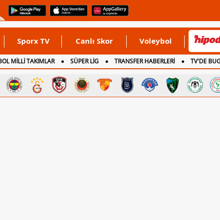
Sporx TV
Canlı Skor
Voleybol
OL MİLLİ TAKIMLAR
SÜPER LİG
TRANSFER HABERLERİ
TV'DE BU