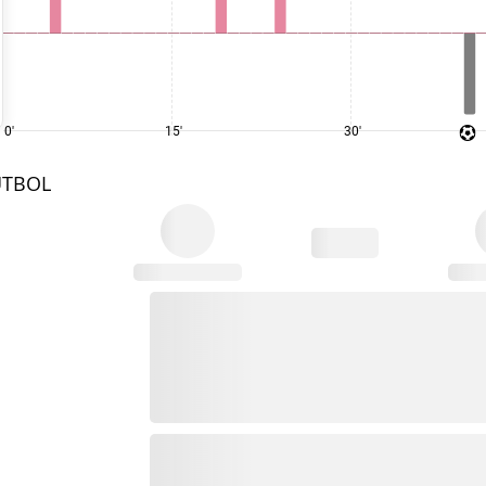
0'
15'
30'
UTBOL