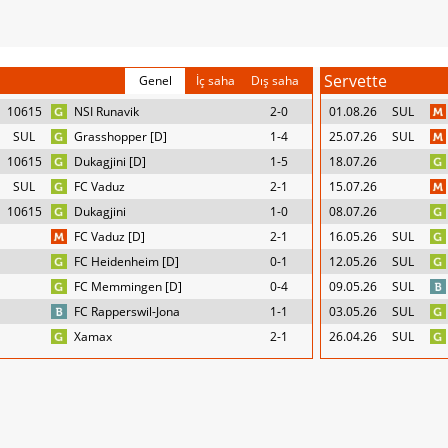
o
Servette
Genel
İç saha
Dış saha
10615
NSI Runavik
2-0
01.08.26
SUL
SUL
Grasshopper [D]
1-4
25.07.26
SUL
10615
Dukagjini [D]
1-5
18.07.26
SUL
FC Vaduz
2-1
15.07.26
10615
Dukagjini
1-0
08.07.26
FC Vaduz [D]
2-1
16.05.26
SUL
FC Heidenheim [D]
0-1
12.05.26
SUL
FC Memmingen [D]
0-4
09.05.26
SUL
FC Rapperswil-Jona
1-1
03.05.26
SUL
Xamax
2-1
26.04.26
SUL