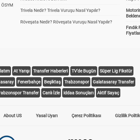
? ÖSYM
Trivela Nedir? Trivela Vuruşu Nasıl Yapılır?
Motorin
Beklene
Röveşata Nedir? Röveşata Vuruşu Nasıl Yapılır?
Fındık 
Fiyatla
latım
At Yarışı
Transfer Haberleri
TV'de Bugün
Süper Lig Fikstür
tasaray
Fenerbahçe
Beşiktaş
Trabzonspor
Galatasaray Transfer
rabzonspor Transfer
Canlı İzle
iddaa Sonuçları
Aktif Sayaç
About US
Yasal Uyarı
Çerez Politikası
Gizlilik Politi