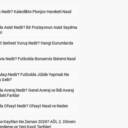
 Nedir? Kalecilikte Plonjon Hareketi Nasıl
?
a Asist Nedir? Bir Pozisyonun Asist Sayılma
ri
kt Serbest Vuruş Nedir? Hangi Durumlarda
is Nedir? Futbolda Bonservis Sistemi Nasıl
 Maçı Nedir? Futbolda Jübile Yapmak Ne
 Gelir?
a Averaj Nedir? Genel Averaj ve İkili Averaj
aki Farklar
da Ofsayt Nedir? Ofsayt Nasıl ve Neden
ise Kayıtları Ne Zaman 2026? AÖL 2. Dönem
enileme ve Yeni Kayıt Tarihleri