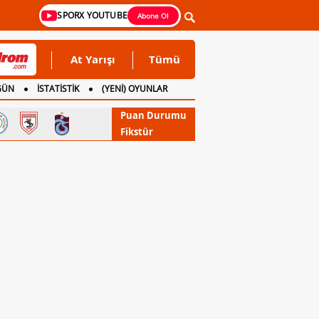
SPORX YOUTUBE
Abone Ol
At Yarışı
Tümü
GÜN
İSTATİSTİK
(YENİ) OYUNLAR
Puan Durumu
Fikstür