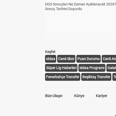
DGS Sonuçları Ne Zaman Açıklanacak 2026
Sonuç Tarihini Duyurdu
Keşfet
iddaa
Canlı Skor
Puan Durumu
Canlı An
Süper Lig Haberleri
iddaa Programı
Gala
Fenerbahçe Transfer
Beşiktaş Transfer
T
Bize Ulaşın
Künye
Kariyer