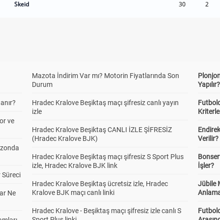
Skeid
30
2
Mazota İndirim Var mı? Motorin Fiyatlarında Son
Plonjon
Durum
Yapılır
anır?
Hradec Kralove Beşiktaş maçı şifresiz canlı yayın
Futbold
izle
Kriterle
or ve
Hradec Kralove Beşiktaş CANLI İZLE ŞİFRESİZ
Endire
(Hradec Kralove BJK)
Verilir?
ezonda
Hradec Kralove Beşiktaş maçı şifresiz S Sport Plus
Bonserv
izle, Hradec Kralove BJK link
İşler?
 Süreci
Hradec Kralove Beşiktaş ücretsiz izle, Hradec
Jübile
Kralove BJK maçı canlı linki
Anlama
ar Ne
Hradec Kralove - Beşiktaş maçı şifresiz izle canlı S
Futbold
Sport Plus linki
Arasınd