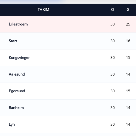
TAKIM
O
G
Lillestroem
30
25
Start
30
16
Kongsvinger
30
15
Aalesund
30
14
Egersund
30
15
Ranheim
30
14
Lyn
30
14