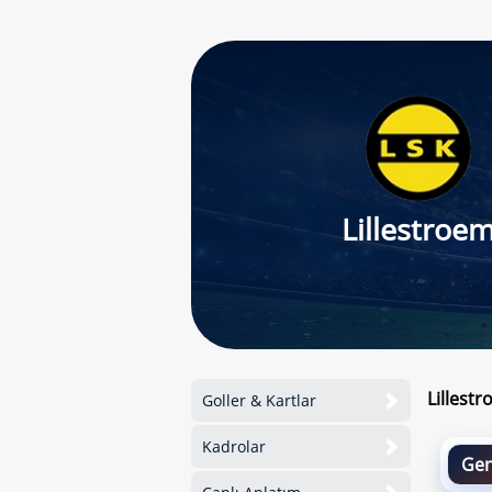
Lillestroe
Lillest
Goller & Kartlar
Kadrolar
Gen