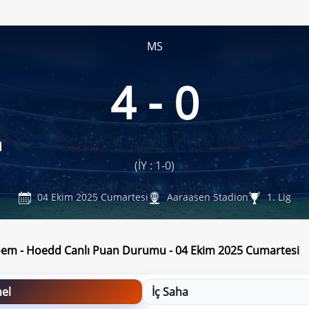
MS
4 - 0
m
(İY : 1-0)
04 Ekim 2025 Cumartesi
Aaraasen Stadion
1. Lig
roem - Hoedd Canlı Puan Durumu - 04 Ekim 2025 Cumartesi
el
İç Saha