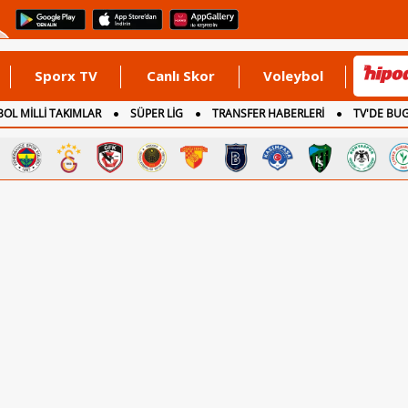
Sporx TV
Canlı Skor
Voleybol
OL MİLLİ TAKIMLAR
SÜPER LİG
TRANSFER HABERLERİ
TV'DE BU