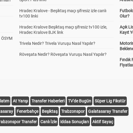
amları
Hradec Kralove - Beşiktaş maçı şifresiz izle canlı
Futbol
tv100 linki
Olur?
Hradec Kralove Beşiktaş maçı şifresiz tv100 izle,
Açık L
Hradec Kralove BJK link
Kayıt Y
? ÖSYM
Trivela Nedir? Trivela Vuruşu Nasıl Yapılır?
Motorin
Beklene
Röveşata Nedir? Röveşata Vuruşu Nasıl Yapılır?
Fındık 
Fiyatla
latım
At Yarışı
Transfer Haberleri
TV'de Bugün
Süper Lig Fikstür
tasaray
Fenerbahçe
Beşiktaş
Trabzonspor
Galatasaray Transfer
rabzonspor Transfer
Canlı İzle
iddaa Sonuçları
Aktif Sayaç