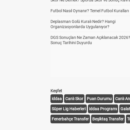
Skor Ne Demek? Sporda Skor ve Sonuç Kavr
Futbol Nasıl Oynanır? Temel Futbol Kuralları
Deplasman Golü Kuralı Nedir? Hangi
Organizasyonlarda Uygulanıyor?
DGS Sonuçları Ne Zaman Açıklanacak 2026
Sonuç Tarihini Duyurdu
Keşfet
iddaa
Canlı Skor
Puan Durumu
Canlı An
Süper Lig Haberleri
iddaa Programı
Gala
Fenerbahçe Transfer
Beşiktaş Transfer
T