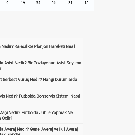
9
19
35
66
-31
15
 Nedir? Kalecilikte Plonjon Hareketi Nasıl
?
a Asist Nedir? Bir Pozisyonun Asist Sayılma
ri
kt Serbest Vuruş Nedir? Hangi Durumlarda
is Nedir? Futbolda Bonservis Sistemi Nasıl
 Maçı Nedir? Futbolda Jübile Yapmak Ne
 Gelir?
a Averaj Nedir? Genel Averaj ve İkili Averaj
aki Farklar