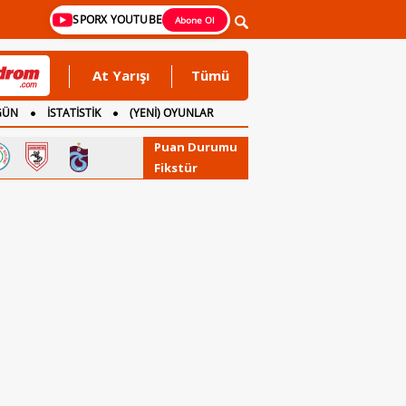
SPORX YOUTUBE
Abone Ol
At Yarışı
Tümü
GÜN
İSTATİSTİK
(YENİ) OYUNLAR
Puan Durumu
Fikstür