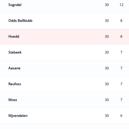
Sogndal
30
12
Odds Ballklubb
30
8
Hoedd
30
8
Stabaek
30
7
Aasane
30
7
Raufoss
30
7
Moss
30
7
Mjoendalen
30
6