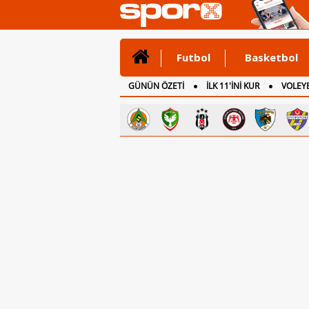
Futbol
Basketbol
GÜNÜN ÖZETİ
İLK 11'İNİ KUR
VOLEYB
CANLI ANLATIM
İNGİLTERE