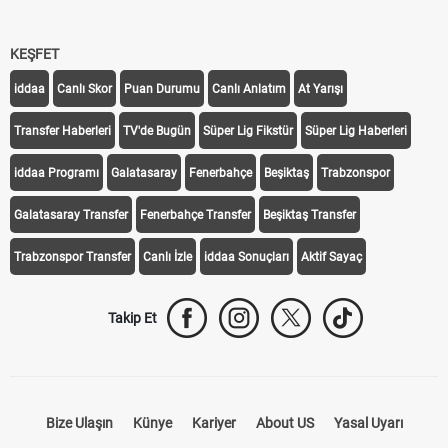
KEŞFET
iddaa
Canlı Skor
Puan Durumu
Canlı Anlatım
At Yarışı
Transfer Haberleri
TV'de Bugün
Süper Lig Fikstür
Süper Lig Haberleri
iddaa Programı
Galatasaray
Fenerbahçe
Beşiktaş
Trabzonspor
Galatasaray Transfer
Fenerbahçe Transfer
Beşiktaş Transfer
Trabzonspor Transfer
Canlı İzle
iddaa Sonuçları
Aktif Sayaç
Takip Et
Bize Ulaşın
Künye
Kariyer
About US
Yasal Uyarı