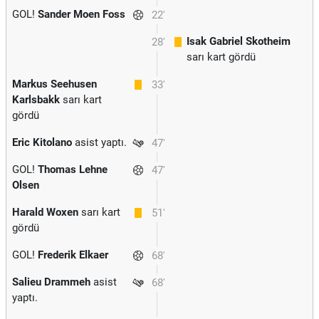
GOL!
Sander Moen Foss
22'
Isak Gabriel Skotheim
28'
sarı kart gördü
Markus Seehusen
33'
Karlsbakk
sarı kart
gördü
Eric Kitolano
asist yaptı.
47'
GOL!
Thomas Lehne
47'
Olsen
Harald Woxen
sarı kart
51'
gördü
GOL!
Frederik Elkaer
68'
Salieu Drammeh
asist
68'
yaptı.