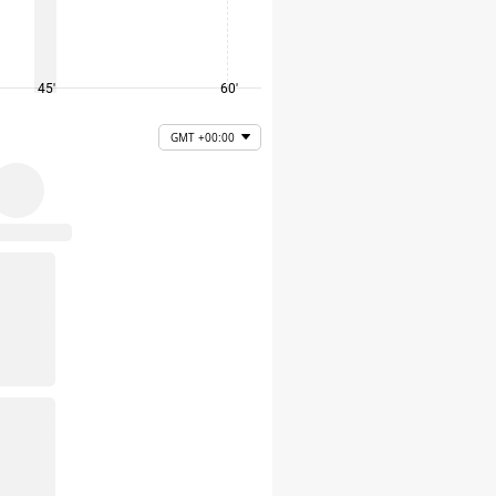
45'
60'
75'
GMT +00:00