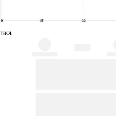
0'
15'
30'
UTBOL