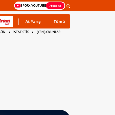
SPORX YOUTUBE
Abone Ol
At Yarışı
Tümü
GÜN
İSTATİSTİK
(YENİ) OYUNLAR