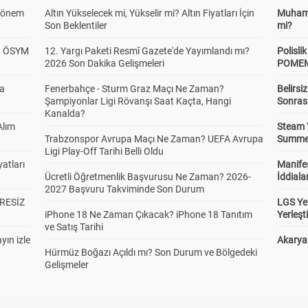
 Dönem
Altın Yükselecek mi, Yükselir mi? Altın Fiyatları İçin
Muhamm
Son Beklentiler
mi?
? ÖSYM
12. Yargı Paketi Resmî Gazete'de Yayımlandı mı?
Polisl
2026 Son Dakika Gelişmeleri
POMEM 
da
Fenerbahçe - Sturm Graz Maçı Ne Zaman?
Belirsi
Şampiyonlar Ligi Rövanşı Saat Kaçta, Hangi
Sonras
Kanalda?
Alım
Steam 
Trabzonspor Avrupa Maçı Ne Zaman? UEFA Avrupa
Summer 
Ligi Play-Off Tarihi Belli Oldu
atları
Manifes
Ücretli Öğretmenlik Başvurusu Ne Zaman? 2026-
İddiala
2027 Başvuru Takviminde Son Durum
RESİZ
LGS Yer
iPhone 18 Ne Zaman Çıkacak? iPhone 18 Tanıtım
Yerleş
ve Satış Tarihi
yın izle
Akaryak
Hürmüz Boğazı Açıldı mı? Son Durum ve Bölgedeki
Gelişmeler