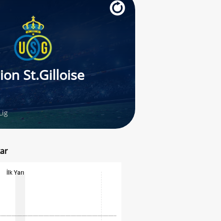
ion St.Gilloise
Lig
zar
İlk Yarı