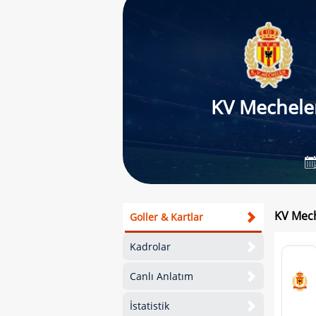
KV Mechele
KV Mech
Goller & Kartlar
Kadrolar
Canlı Anlatım
İstatistik