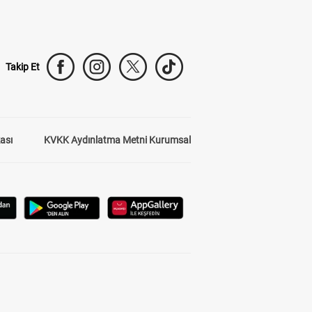
Takip Et
kası
KVKK Aydınlatma Metni Kurumsal