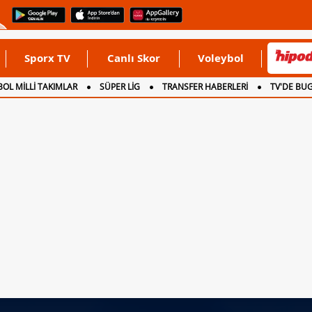
Sporx TV
Canlı Skor
Voleybol
OL MİLLİ TAKIMLAR
SÜPER LİG
TRANSFER HABERLERİ
TV'DE BU