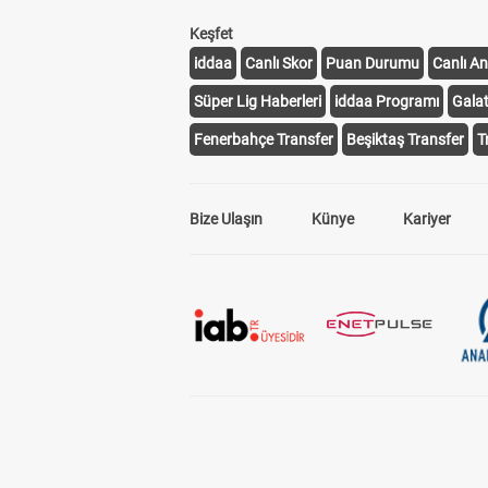
Keşfet
iddaa
Canlı Skor
Puan Durumu
Canlı An
Süper Lig Haberleri
iddaa Programı
Gala
Fenerbahçe Transfer
Beşiktaş Transfer
T
Bize Ulaşın
Künye
Kariyer