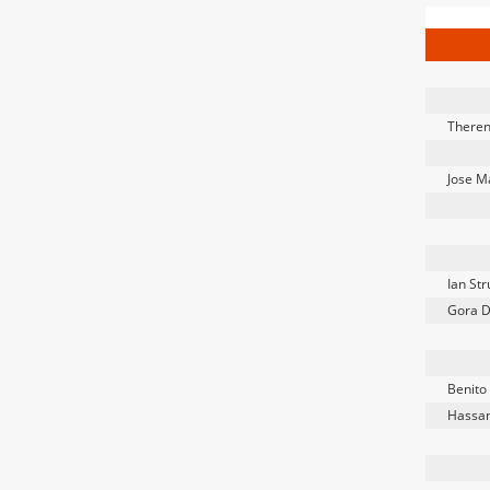
There
Jose M
Ian Str
Gora D
Benito
Hassa