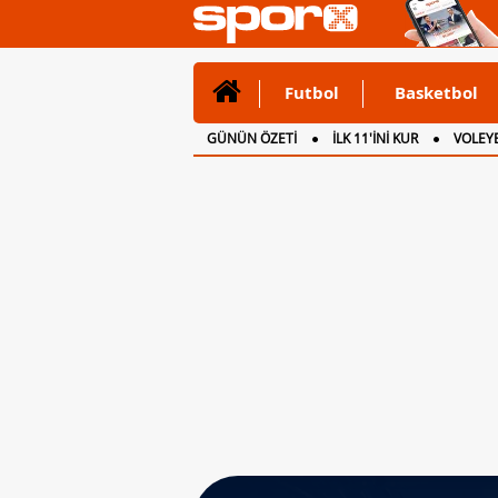
Futbol
Basketbol
GÜNÜN ÖZETİ
İLK 11'İNİ KUR
VOLEYB
CANLI ANLATIM
İNGİLTERE