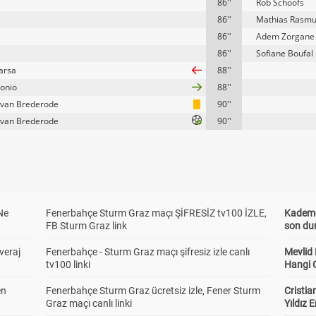
86''
Rob Schoofs
86''
Mathias Rasm
86''
Adem Zorgane
86''
Sofiane Boufal
arsa
88''
tonio
88''
van Brederode
90''
van Brederode
90''
Ne
Fenerbahçe Sturm Graz maçı ŞİFRESİZ tv100 İZLE,
Kademel
FB Sturm Graz link
son dur
veraj
Fenerbahçe - Sturm Graz maçı şifresiz izle canlı
Mevlid
tv100 linki
Hangi 
en
Fenerbahçe Sturm Graz ücretsiz izle, Fener Sturm
Cristia
Graz maçı canlı linki
Yıldız 