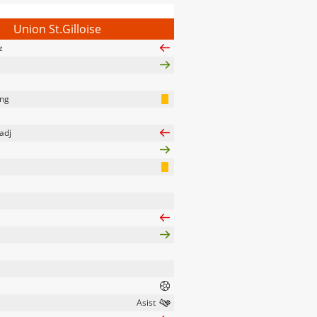
Union St.Gilloise
z
ng
adj