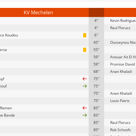
KV Mechelen
4''
Kevin Rodrigue
4''
Raul Florucz
nce Koudou
6''
45''
Ousseynou Nia
arsa
55''
59''
Anouar Ait El H
59''
Promise David
68''
Anan Khalaili
uyf
75''
iouf
75''
75''
Anan Khalaili
75''
Louis Patris
 Raman
83''
ne Bande
83''
85''
Raul Florucz
85''
Rob Schoofs