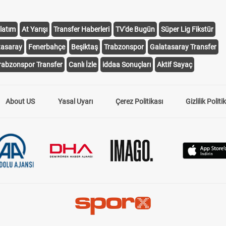
latım
At Yarışı
Transfer Haberleri
TV'de Bugün
Süper Lig Fikstür
tasaray
Fenerbahçe
Beşiktaş
Trabzonspor
Galatasaray Transfer
rabzonspor Transfer
Canlı İzle
iddaa Sonuçları
Aktif Sayaç
About US
Yasal Uyarı
Çerez Politikası
Gizlilik Politi