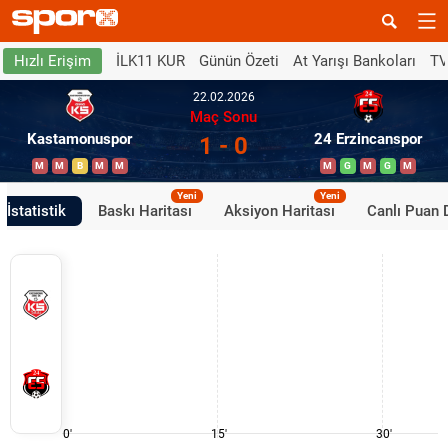
İLK11 KUR
Günün Özeti
At Yarışı Bankoları
TV
Hızlı Erişim
22.02.2026
Maç Sonu
Kastamonuspor
24 Erzincanspor
1 - 0
M
M
B
M
M
M
G
M
G
M
Yeni
Yeni
İstatistik
Baskı Haritası
Aksiyon Haritası
Canlı Puan
0'
15'
30'