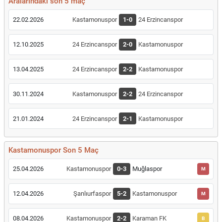
Aralarındaki son 5 maç
22.02.2026
Kastamonuspor
1-0
24 Erzincanspor
12.10.2025
24 Erzincanspor
2-0
Kastamonuspor
13.04.2025
24 Erzincanspor
2-2
Kastamonuspor
30.11.2024
Kastamonuspor
2-2
24 Erzincanspor
21.01.2024
24 Erzincanspor
2-1
Kastamonuspor
Kastamonuspor Son 5 Maç
25.04.2026
Kastamonuspor
0-3
Muğlaspor
M
12.04.2026
Şanlıurfaspor
5-2
Kastamonuspor
M
08.04.2026
Kastamonuspor
2-2
Karaman FK
B