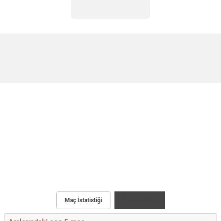
Maç İstatistiği
Karşılaştırma