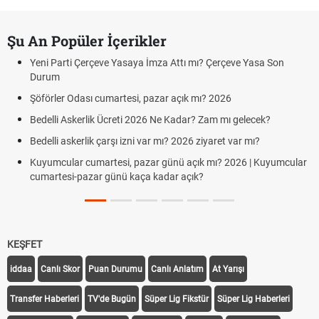
Şu An Popüler İçerikler
Yeni Parti Çerçeve Yasaya İmza Attı mı? Çerçeve Yasa Son
Durum
Şöförler Odası cumartesi, pazar açık mı? 2026
Bedelli Askerlik Ücreti 2026 Ne Kadar? Zam mı gelecek?
Bedelli askerlik çarşı izni var mı? 2026 ziyaret var mı?
Kuyumcular cumartesi, pazar günü açık mı? 2026 | Kuyumcular
cumartesi-pazar günü kaça kadar açık?
KEŞFET
iddaa
Canlı Skor
Puan Durumu
Canlı Anlatım
At Yarışı
Transfer Haberleri
TV'de Bugün
Süper Lig Fikstür
Süper Lig Haberleri