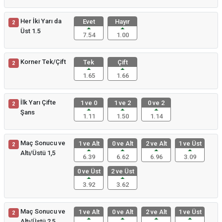
Her İki Yarı da
Evet
Hayır
2
Üst 1.5
7.54
1.00
Korner Tek/Çift
Tek
Çift
2
1.65
1.66
İlk Yarı Çifte
1 ve 0
1 ve 2
0 ve 2
2
Şans
1.11
1.50
1.14
Maç Sonucu ve
1 ve Alt
0 ve Alt
2 ve Alt
1 ve Üst
2
Altı/Üstü 1,5
6.39
6.62
6.96
3.09
0 ve Üst
2 ve Üst
3.92
3.62
Maç Sonucu ve
1 ve Alt
0 ve Alt
2 ve Alt
1 ve Üst
2
Altı/Üstü 2,5