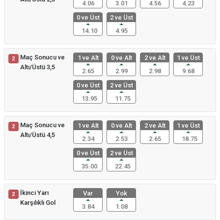
4.06
3.01
4.56
4.23
0 ve Üst
2 ve Üst
14.10
4.95
Maç Sonucu ve
1 ve Alt
0 ve Alt
2 ve Alt
1 ve Üst
2
Altı/Üstü 3,5
2.65
2.99
2.98
9.68
0 ve Üst
2 ve Üst
13.95
11.75
Maç Sonucu ve
1 ve Alt
0 ve Alt
2 ve Alt
1 ve Üst
2
Altı/Üstü 4,5
2.34
2.53
2.65
18.75
0 ve Üst
2 ve Üst
35.00
22.45
İkinci Yarı
Var
Yok
2
Karşılıklı Gol
3.84
1.08