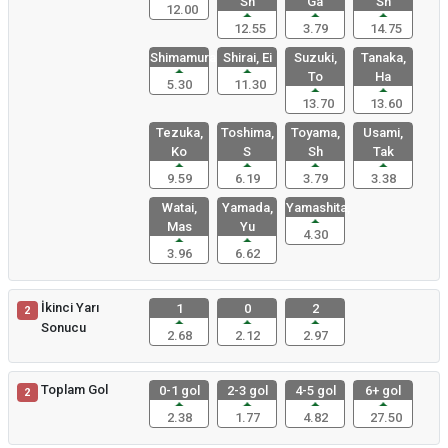
Sh
Ga
Sh
12.00
12.55
3.79
14.75
Shimamura,
Shirai, Ei
Suzuki,
Tanaka,
To
Ha
5.30
11.30
13.70
13.60
Tezuka,
Toshima,
Toyama,
Usami,
Ko
S
Sh
Tak
9.59
6.19
3.79
3.38
Watai,
Yamada,
Yamashita,
Mas
Yu
4.30
3.96
6.62
İkinci Yarı
1
0
2
2
Sonucu
2.68
2.12
2.97
Toplam Gol
0-1 gol
2-3 gol
4-5 gol
6+ gol
2
2.38
1.77
4.82
27.50