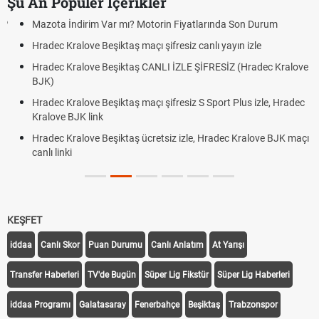
Şu An Popüler İçerikler
Mazota İndirim Var mı? Motorin Fiyatlarında Son Durum
Hradec Kralove Beşiktaş maçı şifresiz canlı yayın izle
Hradec Kralove Beşiktaş CANLI İZLE ŞİFRESİZ (Hradec Kralove
BJK)
Hradec Kralove Beşiktaş maçı şifresiz S Sport Plus izle, Hradec
Kralove BJK link
Hradec Kralove Beşiktaş ücretsiz izle, Hradec Kralove BJK maçı
canlı linki
KEŞFET
iddaa
Canlı Skor
Puan Durumu
Canlı Anlatım
At Yarışı
Transfer Haberleri
TV'de Bugün
Süper Lig Fikstür
Süper Lig Haberleri
iddaa Programı
Galatasaray
Fenerbahçe
Beşiktaş
Trabzonspor