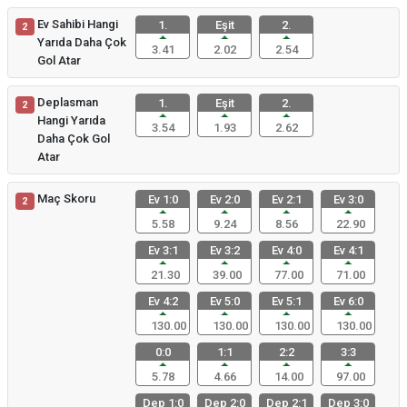
Ev Sahibi Hangi
1.
Eşit
2.
2
Yarıda Daha Çok
3.41
2.02
2.54
Gol Atar
Deplasman
1.
Eşit
2.
2
Hangi Yarıda
3.54
1.93
2.62
Daha Çok Gol
Atar
Maç Skoru
Ev 1:0
Ev 2:0
Ev 2:1
Ev 3:0
2
5.58
9.24
8.56
22.90
Ev 3:1
Ev 3:2
Ev 4:0
Ev 4:1
21.30
39.00
77.00
71.00
Ev 4:2
Ev 5:0
Ev 5:1
Ev 6:0
130.00
130.00
130.00
130.00
0:0
1:1
2:2
3:3
5.78
4.66
14.00
97.00
Dep 1:0
Dep 2:0
Dep 2:1
Dep 3:0