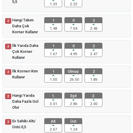
5,5
1.33
2.22
Hangi Takım
1
0
2
2
Daha Çok
1.48
7.04
2.46
Korner Kullanır
İlk Yarıda Daha
1
0
2
2
Çok Korner
1.67
4.95
2.47
Kullanır
İlk Korneri Kim
1
Olmaz
2
2
Kullanır
1.50
26.50
1.86
Hangi Yarıda
1.
Eşit
2.
2
Daha Fazla Gol
3.01
2.86
2.00
Olur
Ev Sahibi Altı/
Alt
Üst
2
Üstü 0,5
2.67
1.24