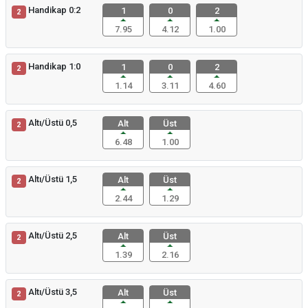
Handikap 0:2
1
0
2
2
7.95
4.12
1.00
Handikap 1:0
1
0
2
2
1.14
3.11
4.60
Altı/Üstü 0,5
Alt
Üst
2
6.48
1.00
Altı/Üstü 1,5
Alt
Üst
2
2.44
1.29
Altı/Üstü 2,5
Alt
Üst
2
1.39
2.16
Altı/Üstü 3,5
Alt
Üst
2