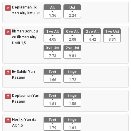
Deplasman İlk
Alt
Üst
2
Yarı Altı/Üstü 0,5
1.36
2.24
İlk Yarı Sonucu
1 ve Alt
0 ve Alt
2 ve Alt
1 ve Üst
2
ve İlk Yarı Altı/
4.05
2.08
4.42
8.31
Üstü 1,5
0 ve Üst
2 ve Üst
7.73
9.81
Ev Sahibi Yarı
Evet
Hayır
2
Kazanır
1.66
1.72
Deplasman Yarı
Evet
Hayır
2
Kazanır
1.81
1.58
Her İki Yarı da
Evet
Hayır
2
Alt 1.5
1.79
1.61