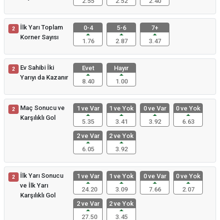
2.55
2.52
2.40
İlk Yarı Toplam
0-4
5-6
7+
2
Korner Sayısı
1.76
2.87
3.47
Ev Sahibi İki
Evet
Hayır
2
Yarıyı da Kazanır
8.40
1.00
Maç Sonucu ve
1 ve Var
1 ve Yok
0 ve Var
0 ve Yok
2
Karşılıklı Gol
5.35
3.41
3.92
6.63
2 ve Var
2 ve Yok
6.05
3.92
İlk Yarı Sonucu
1 ve Var
1 ve Yok
0 ve Var
0 ve Yok
2
ve İlk Yarı
24.20
3.09
7.66
2.07
Karşılıklı Gol
2 ve Var
2 ve Yok
27.50
3.45