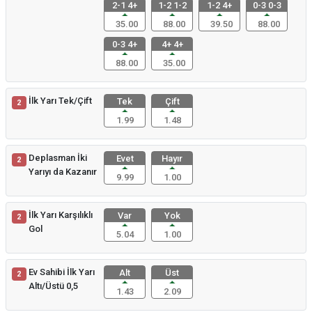
2-1 4+
1-2 1-2
1-2 4+
0-3 0-3
35.00
88.00
39.50
88.00
0-3 4+
4+ 4+
88.00
35.00
İlk Yarı Tek/Çift
Tek
Çift
2
1.99
1.48
Deplasman İki
Evet
Hayır
2
Yarıyı da Kazanır
9.99
1.00
İlk Yarı Karşılıklı
Var
Yok
2
Gol
5.04
1.00
Ev Sahibi İlk Yarı
Alt
Üst
2
Altı/Üstü 0,5
1.43
2.09