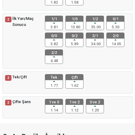
1.82
1.58
İlk Yarı/Maç
1/1
1/0
1/2
0/1
2
Sonucu
3.81
13.80
35.00
5.30
0/0
0/2
2/1
2/0
3.82
5.89
34.00
14.05
2/2
4.48
Tek/Çift
Tek
Çift
2
1.77
1.62
Çifte Şans
1 ve 0
1 ve 2
0 ve 2
2
1.14
1.12
1.20