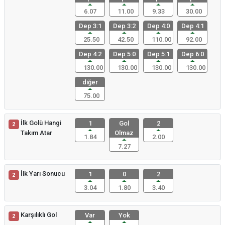
6.07
11.00
9.33
30.00
Dep 3:1
Dep 3:2
Dep 4:0
Dep 4:1
25.50
42.50
110.00
92.00
Dep 4:2
Dep 5:0
Dep 5:1
Dep 6:0
130.00
130.00
130.00
130.00
diğer
75.00
İlk Golü Hangi
1
Gol
2
2
Takım Atar
Olmaz
1.84
2.00
7.27
İlk Yarı Sonucu
1
0
2
2
3.04
1.80
3.40
Karşılıklı Gol
Var
Yok
2