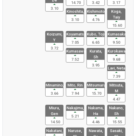
De
14.70
3.42
3.17
3.10
Kinoshita,
Kishimoto,
Koga,
Taiy
3.10
4.76
15.60
Koizumi,
Koyamatsu,
Kubo, Toji
Kumasaka,
Y
7.05
6.65
9.50
3.72
Kumasawa,
Kurata,
Kurokawa,
Sh
7.52
9.68
3.95
Lavi, Neta
7.39
Minamino,
Mito, Rin
Mitsumaru,
Mitsuta,
M
3.66
7.94
15.70
4.47
Miura,
Nakajima,
Nakama,
Nakano,
Gen
Ha
Sh
5.21
14.50
4.46
15.55
Nakatani,
Naruse,
Nawata,
Sasaki,