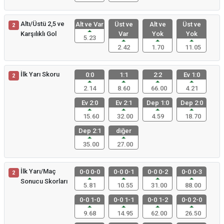
Altı/Üstü 2,5 ve
Alt ve Var
Üst ve
Alt ve
Üst ve
2
Karşılıklı Gol
Var
Yok
Yok
5.23
2.42
1.70
11.05
İlk Yarı Skoru
0:0
1:1
2:2
Ev 1:0
2
2.14
8.60
66.00
4.21
Ev 2:0
Ev 2:1
Dep 1:0
Dep 2:0
15.60
32.00
4.59
18.70
Dep 2:1
diğer
35.00
27.00
İlk Yarı/Maç
0-0 0-0
0-0 0-1
0-0 0-2
0-0 0-3
2
Sonucu Skorları
5.81
10.55
31.00
88.00
0-0 1-0
0-0 1-1
0-0 1-2
0-0 2-0
9.68
14.95
62.00
26.50