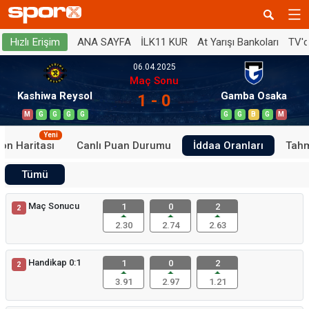
ANA SAYFA
İLK11 KUR
At Yarışı Bankoları
TV'
Hızlı Erişim
06.04.2025
Maç Sonu
Kashiwa Reysol
Gamba Osaka
1 - 0
M
G
G
G
G
G
G
B
G
M
Yeni
on Haritası
Canlı Puan Durumu
İddaa Oranları
Tahm
Tümü
Maç Sonucu
1
0
2
2
2.30
2.74
2.63
Handikap 0:1
1
0
2
2
3.91
2.97
1.21