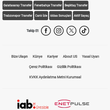
Galatasaray Transfer
Fenerbahçe Transfer
Beşiktaş Transfer
Trabzonspor Transfer
Canlı İzle
iddaa Sonuçları
Aktif Sayaç
Takip Et
Bize Ulaşın
Künye
Kariyer
About US
Yasal Uyarı
Çerez Politikası
Gizlilik Politikası
KVKK Aydınlatma Metni Kurumsal