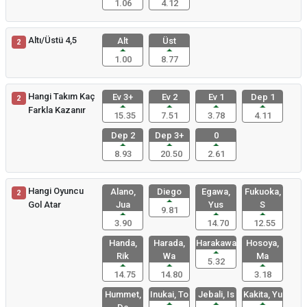
1.06
4.12
Altı/Üstü 4,5
Alt
Üst
2
1.00
8.77
Hangi Takım Kaç
Ev 3+
Ev 2
Ev 1
Dep 1
2
Farkla Kazanır
15.35
7.51
3.78
4.11
Dep 2
Dep 3+
0
8.93
20.50
2.61
Hangi Oyuncu
Alano,
Diego
Egawa,
Fukuoka,
2
Gol Atar
Jua
Yus
S
9.81
3.90
14.70
12.55
Handa,
Harada,
Harakawa,
Hosoya,
Rik
Wa
Ma
5.32
14.75
14.80
3.18
Hummet,
Inukai, To
Jebali, Is
Kakita, Yu