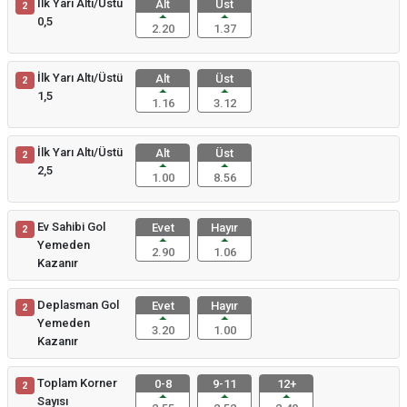
İlk Yarı Altı/Üstü
Alt
Üst
2
0,5
2.20
1.37
İlk Yarı Altı/Üstü
Alt
Üst
2
1,5
1.16
3.12
İlk Yarı Altı/Üstü
Alt
Üst
2
2,5
1.00
8.56
Ev Sahibi Gol
Evet
Hayır
2
Yemeden
2.90
1.06
Kazanır
Deplasman Gol
Evet
Hayır
2
Yemeden
3.20
1.00
Kazanır
Toplam Korner
0-8
9-11
12+
2
Sayısı