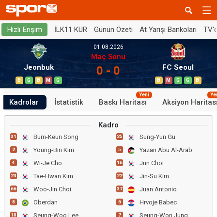
İLK11 KUR
Günün Özeti
At Yarışı Bankoları
TV'
Hızlı Erişim
01.08.2026
Maç Sonu
Jeonbuk
FC Seoul
0 - 0
B
G
B
M
G
B
M
G
G
B
Yeni
Ye
Kadrolar
İstatistik
Baskı Haritası
Aksiyon Haritas
Kadro
Bum-Keun Song
Sung-Yun Gu
31
25
Young-Bin Kim
Yazan Abu Al-Arab
2
5
Wi-Je Cho
Jun Choi
4
16
Tae-Hwan Kim
Jin-Su Kim
23
22
Woo-Jin Choi
Juan Antonio
66
37
Oberdan
Hrvoje Babec
8
6
Seung-Woo Lee
Seung-Won Jung
10
7