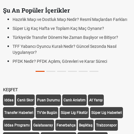
Şu An Popüler İçerikler
Hazırlık Maçı ve Dostluk Maçı Nedir? Resmî Maçlardan Farkları
Süper Lig Kaç Hafta ve Toplam Kaç Maç Oynanır?
Türkiye'de Transfer Dönemi Ne Zaman Başlıyor ve Bitiyor?
TFF Yabancı Oyuncu Kuralı Nedir? Güncel Sezonda Nasıl
Uygulanıyor?
PFDK Nedir? PFDK Açılımı, Görevleri ve Karar Süreci
KEŞFET
iddaa
Canlı Skor
Puan Durumu
Canlı Anlatım
At Yarışı
Transfer Haberleri
TV'de Bugün
Süper Lig Fikstür
Süper Lig Haberleri
iddaa Programı
Galatasaray
Fenerbahçe
Beşiktaş
Trabzonspor