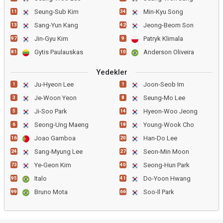
Seung-Sub Kim
Min-Kyu Song
11
34
Sang-Yun Kang
Jeong-Beom Son
13
42
Jin-Gyu Kim
Patryk Klimala
97
9
Gytis Paulauskas
Anderson Oliveira
81
10
Yedekler
Ju-Hyeon Lee
Joon-Seob Im
1
1
Je-Woon Yeon
Seung-Mo Lee
3
8
Ji-Soo Park
Hyeon-Woo Jeong
5
14
Seong-Ung Maeng
Young-Wook Cho
6
18
Joao Gamboa
Han-Do Lee
16
20
Sang-Myung Lee
Seon-Min Moon
24
27
Ye-Geon Kim
Seong-Hun Park
73
40
Italo
Do-Yoon Hwang
95
41
Bruno Mota
Soo-Il Park
99
66