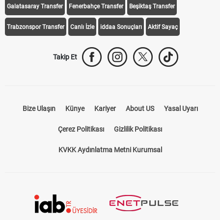
Galatasaray Transfer
Fenerbahçe Transfer
Beşiktaş Transfer
Trabzonspor Transfer
Canlı İzle
iddaa Sonuçları
Aktif Sayaç
Takip Et
Bize Ulaşın
Künye
Kariyer
About US
Yasal Uyarı
Çerez Politikası
Gizlilik Politikası
KVKK Aydınlatma Metni Kurumsal