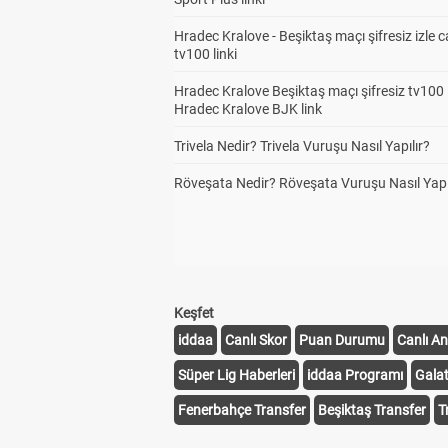
Hradec Kralove - Beşiktaş maçı şifresiz izle c
tv100 linki
Hradec Kralove Beşiktaş maçı şifresiz tv100 i
Hradec Kralove BJK link
Trivela Nedir? Trivela Vuruşu Nasıl Yapılır?
Röveşata Nedir? Röveşata Vuruşu Nasıl Yapı
Keşfet
iddaa
Canlı Skor
Puan Durumu
Canlı An
Süper Lig Haberleri
iddaa Programı
Gala
Fenerbahçe Transfer
Beşiktaş Transfer
T