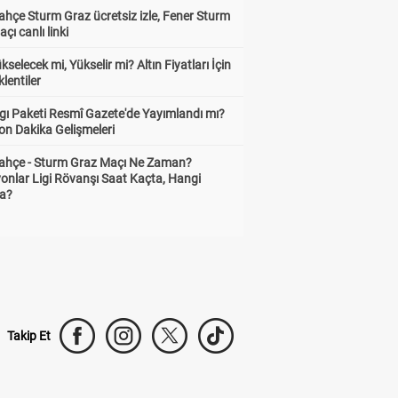
hçe Sturm Graz ücretsiz izle, Fener Sturm
çı canlı linki
ükselecek mi, Yükselir mi? Altın Fiyatları İçin
lentiler
gı Paketi Resmî Gazete'de Yayımlandı mı?
on Dakika Gelişmeleri
ahçe - Sturm Graz Maçı Ne Zaman?
onlar Ligi Rövanşı Saat Kaçta, Hangi
a?
Takip Et