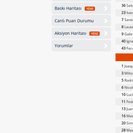
36
Seba
Baskı Haritası
YENİ
23
Iva
7
Santi
Canlı Puan Durumu
8
Lauta
Aksiyon Haritası
9
Gabri
YENİ
40
Igna
Yorumlar
43
Fac
1
Joaqu
3
Milto
5
Rodri
6
Nicol
10
Luci
11
Fede
13
Juan
16
Mate
20
Sim
28
Maxi