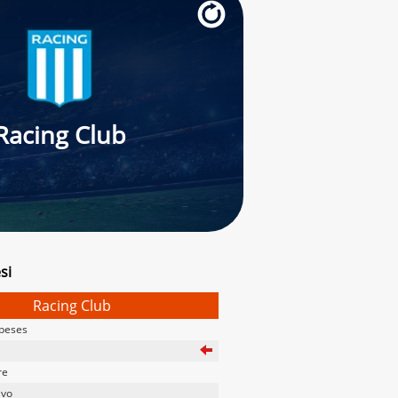
Racing Club
si
Racing Club
beses
re
avo