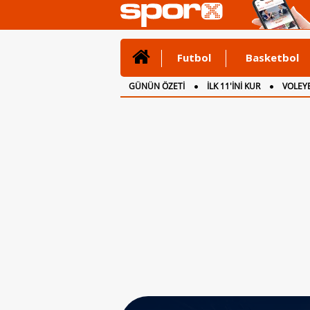
Futbol
Basketbol
GÜNÜN ÖZETİ
İLK 11'İNİ KUR
VOLEYB
CANLI ANLATIM
İNGİLTERE