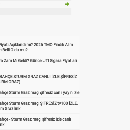
i
Fiyatı Açıklandı mı? 2026 TMO Fındık Alım
rı Belli Oldu mu?
a Zam Mı Geldi? Güncel JTI Sigara Fiyatları
BAHÇE STURM GRAZ CANLI İZLE ŞİFRESİZ
TURM GRAZ)
hçe Sturm Graz maçı şifresiz canlı yayın izle
ahçe Sturm Graz maçı ŞİFRESİZ tv100 İZLE,
rm Graz link
hçe - Sturm Graz maçı şifresiz izle canlı
inki