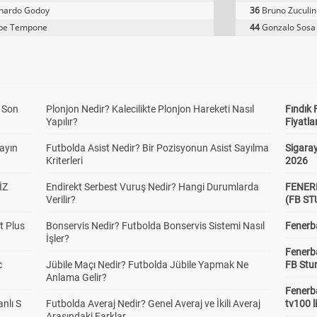
nardo Godoy
36
Bruno Zuculin
ipe Tempone
44
Gonzalo Sosa
a Son
Plonjon Nedir? Kalecilikte Plonjon Hareketi Nasıl
Fındık 
Yapılır?
Fiyatla
yayın
Futbolda Asist Nedir? Bir Pozisyonun Asist Sayılma
Sigaray
Kriterleri
2026
İZ
Endirekt Serbest Vuruş Nedir? Hangi Durumlarda
FENER
Verilir?
(FB S
t Plus
Bonservis Nedir? Futbolda Bonservis Sistemi Nasıl
Fenerba
İşler?
Fenerb
c
Jübile Maçı Nedir? Futbolda Jübile Yapmak Ne
FB Stu
Anlama Gelir?
Fenerba
anlı S
Futbolda Averaj Nedir? Genel Averaj ve İkili Averaj
tv100 l
Arasındaki Farklar