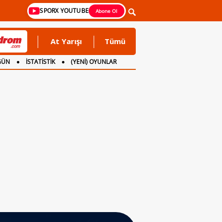
SPORX YOUTUBE
Abone Ol
At Yarışı
Tümü
GÜN
İSTATİSTİK
(YENİ) OYUNLAR