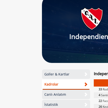
Independien
Indepen
Goller & Kartlar
Kadrolar
33
Rod
Canlı Anlatım
4
Santi
22
Fac
İstatistik
26
Kev