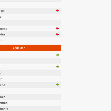
hny
z
a
iguez
ndez
ri
Yedekler
c
ho
ro
rena
guez
lombo
amonte