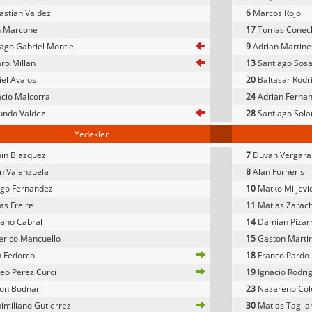
stian Valdez
6
Marcos Rojo
n Marcone
17
Tomas Conec
ago Gabriel Montiel
9
Adrian Martine
ro Millan
13
Santiago Sos
el Avalos
20
Baltasar Rodr
cio Malcorra
24
Adrian Ferna
undo Valdez
28
Santiago Sola
Yedekler
in Blazquez
7
Duvan Vergara
n Valenzuela
8
Alan Forneris
go Fernandez
10
Matko Miljevi
as Freire
11
Matias Zarac
ano Cabral
14
Damian Pizar
rico Mancuello
15
Gaston Marti
 Fedorco
18
Franco Pardo
o Perez Curci
19
Ignacio Rodri
on Bodnar
23
Nazareno Co
miliano Gutierrez
30
Matias Tagli