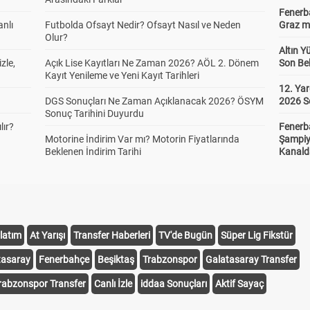
Fenerba
anlı
Futbolda Ofsayt Nedir? Ofsayt Nasıl ve Neden
Graz ma
Olur?
Altın Y
zle,
Açık Lise Kayıtları Ne Zaman 2026? AÖL 2. Dönem
Son Bek
Kayıt Yenileme ve Yeni Kayıt Tarihleri
12. Yar
DGS Sonuçları Ne Zaman Açıklanacak 2026? ÖSYM
2026 S
Sonuç Tarihini Duyurdu
lır?
Fenerb
Motorine İndirim Var mı? Motorin Fiyatlarında
Şampiy
Beklenen İndirim Tarihi
Kanald
latım
At Yarışı
Transfer Haberleri
TV'de Bugün
Süper Lig Fikstür
tasaray
Fenerbahçe
Beşiktaş
Trabzonspor
Galatasaray Transfer
rabzonspor Transfer
Canlı İzle
iddaa Sonuçları
Aktif Sayaç