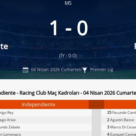
MS
1 - 0
te
(İY : 0-0)
04 Nisan 2026 Cumartesi
Premier Lig
diente - Racing Club Maç Kadroları - 04 Nisan 2026 Cumarte
Independiente
rigo Rey
25
Facundo Cam
ago Arias
2
Agustin Basso
undo Zabala
3
Marco Di Cesa
in Lomonaco
4
Ezequiel Cann