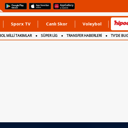
Sporx TV
Canlı Skor
Voleybol
OL MİLLİ TAKIMLAR
SÜPER LİG
TRANSFER HABERLERİ
TV'DE BU