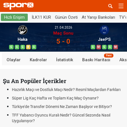
İLK11 KUR
Günün Özeti
At Yarışı Bankoları
TV'
Hızlı Erişim
21.04.2026
Maç Sonu
Haka
JaePS
5 - 0
G
G
G
B
G
G
M
G
G
M
Yeni
Olaylar
Kadrolar
İstatistik
Baskı Haritası
Aks
Şu An Popüler İçerikler
Hazırlık Maçı ve Dostluk Maçı Nedir? Resmî Maçlardan Farkları
Süper Lig Kaç Hafta ve Toplam Kaç Maç Oynanır?
Türkiye'de Transfer Dönemi Ne Zaman Başlıyor ve Bitiyor?
TFF Yabancı Oyuncu Kuralı Nedir? Güncel Sezonda Nasıl
Uygulanıyor?