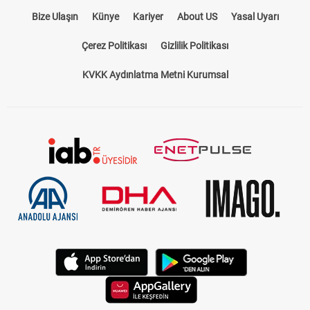
Bize Ulaşın
Künye
Kariyer
About US
Yasal Uyarı
Çerez Politikası
Gizlilik Politikası
KVKK Aydınlatma Metni Kurumsal