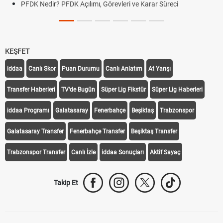
PFDK Nedir? PFDK Açılımı, Görevleri ve Karar Süreci
KEŞFET
iddaa
Canlı Skor
Puan Durumu
Canlı Anlatım
At Yarışı
Transfer Haberleri
TV'de Bugün
Süper Lig Fikstür
Süper Lig Haberleri
iddaa Programı
Galatasaray
Fenerbahçe
Beşiktaş
Trabzonspor
Galatasaray Transfer
Fenerbahçe Transfer
Beşiktaş Transfer
Trabzonspor Transfer
Canlı İzle
iddaa Sonuçları
Aktif Sayaç
Takip Et