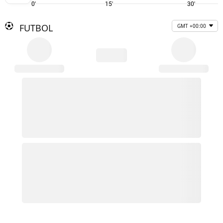
0'
15'
30'
FUTBOL
GMT +00:00