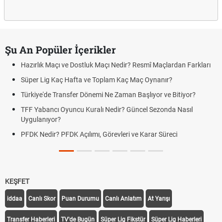
Şu An Popüler İçerikler
Hazırlık Maçı ve Dostluk Maçı Nedir? Resmî Maçlardan Farkları
Süper Lig Kaç Hafta ve Toplam Kaç Maç Oynanır?
Türkiye'de Transfer Dönemi Ne Zaman Başlıyor ve Bitiyor?
TFF Yabancı Oyuncu Kuralı Nedir? Güncel Sezonda Nasıl
Uygulanıyor?
PFDK Nedir? PFDK Açılımı, Görevleri ve Karar Süreci
KEŞFET
iddaa
Canlı Skor
Puan Durumu
Canlı Anlatım
At Yarışı
Transfer Haberleri
TV'de Bugün
Süper Lig Fikstür
Süper Lig Haberleri