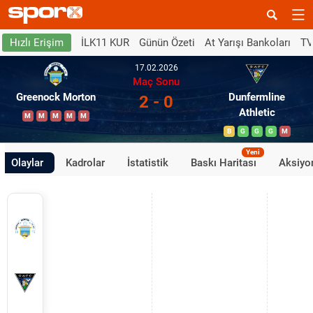
İLK11 KUR
Günün Özeti
At Yarışı Bankoları
TV
Hızlı Erişim
17.02.2026
Maç Sonu
Greenock Morton
Dunfermline
2 - 0
Athletic
M
M
M
M
M
B
G
G
G
M
Yeni
Olaylar
Kadrolar
İstatistik
Baskı Haritası
Aksiyon