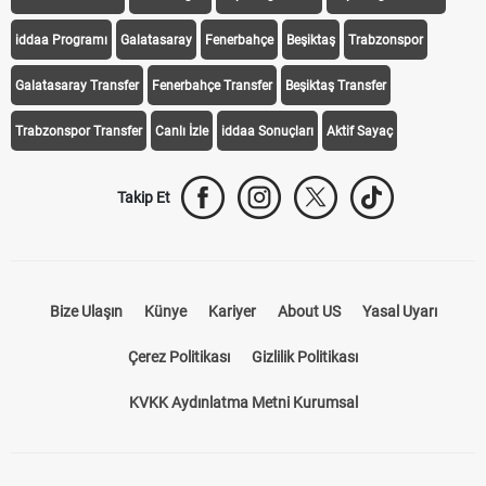
iddaa Programı
Galatasaray
Fenerbahçe
Beşiktaş
Trabzonspor
Galatasaray Transfer
Fenerbahçe Transfer
Beşiktaş Transfer
Trabzonspor Transfer
Canlı İzle
iddaa Sonuçları
Aktif Sayaç
Takip Et
Bize Ulaşın
Künye
Kariyer
About US
Yasal Uyarı
Çerez Politikası
Gizlilik Politikası
KVKK Aydınlatma Metni Kurumsal