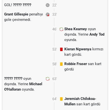
GOL!
????? ?????
22'
Grant Gillespie
penaltıyı
33'
gole çeviremedi.
Shea Kearney
oyun
46'
dışında. Yerine
Andy Tod
oyunda.
Kieran Ngwenya
kırmızı
53'
kart gördü.
Robbie Fraser
sarı kart
58'
gördü
????? ?????
oyun
63'
dışında. Yerine
Michael
O'Halloran
oyunda.
Jeremiah Chilokoa-
64'
Mullen
sarı kart gördü