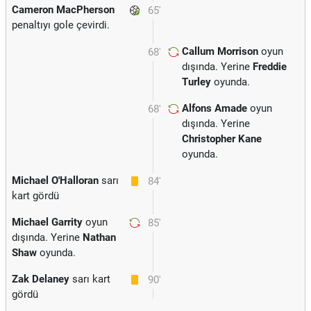
Cameron MacPherson
65'
penaltıyı gole çevirdi.
Callum Morrison
oyun
68'
dışında. Yerine
Freddie
Turley
oyunda.
Alfons Amade
oyun
68'
dışında. Yerine
Christopher Kane
oyunda.
Michael O'Halloran
sarı
84'
kart gördü
Michael Garrity
oyun
85'
dışında. Yerine
Nathan
Shaw
oyunda.
Zak Delaney
sarı kart
90'
gördü