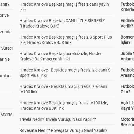
anır?
Hradec Kralove Beşiktaş maçı şifresiz canlı yayın
Futbold
izle
Kriterle
or ve
Hradec Kralove Beşiktaş CANLI İZLE ŞİFRESİZ
Endire
(Hradec Kralove BJK)
Verilir?
ezonda
Hradec Kralove Beşiktaş maçı şifresiz S Sport Plus
Bonserv
izle, Hradec Kralove BJK link
İşler?
 Süreci
Hradec Kralove Beşiktaş ücretsiz izle, Hradec
Jübile
Kralove BJK maçı canlı linki
Anlama
ar Ne
Hradec Kralove - Beşiktaş maçı şifresiz izle canlı S
Futbold
Sport Plus linki
Arasınd
amları
Hradec Kralove - Beşiktaş maçı şifresiz izle canlı
Futbol
tv100 linki
Olur?
Hradec Kralove Beşiktaş maçı şifresiz tv100 izle,
Açık L
Hradec Kralove BJK link
Kayıt Y
? ÖSYM
Trivela Nedir? Trivela Vuruşu Nasıl Yapılır?
Motorin
Beklene
Röveşata Nedir? Röveşata Vuruşu Nasıl Yapılır?