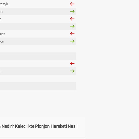
czyk
en
t
ans
ui
n
 Nedir? Kalecilikte Plonjon Hareketi Nasıl
?