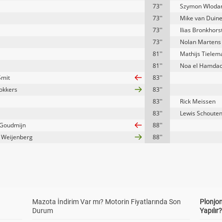
73''
Szymon Wlodar
73''
Mike van Duin
73''
Ilias Bronkhors
73''
Nolan Martens
81''
Mathijs Tielem
81''
Noa el Hamdao
Smit
83''
tokkers
83''
83''
Rick Meissen
83''
Lewis Schoute
Goudmijn
88''
 Weijenberg
88''
Mazota İndirim Var mı? Motorin Fiyatlarında Son
Plonjon
Durum
Yapılır