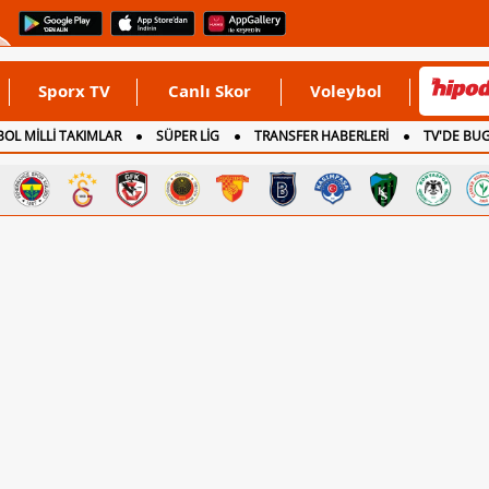
Sporx TV
Canlı Skor
Voleybol
OL MİLLİ TAKIMLAR
SÜPER LİG
TRANSFER HABERLERİ
TV'DE BU