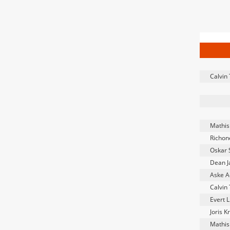
Calvin
Mathis
Richon
Oskar S
Dean 
Aske A
Calvin
Evert L
Joris 
Mathis