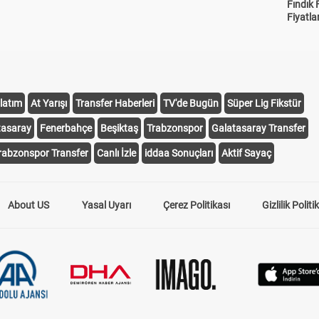
Fındık 
Fiyatla
latım
At Yarışı
Transfer Haberleri
TV'de Bugün
Süper Lig Fikstür
tasaray
Fenerbahçe
Beşiktaş
Trabzonspor
Galatasaray Transfer
rabzonspor Transfer
Canlı İzle
iddaa Sonuçları
Aktif Sayaç
About US
Yasal Uyarı
Çerez Politikası
Gizlilik Politi