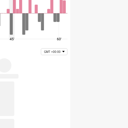
45'
60'
75'
GMT +00:00