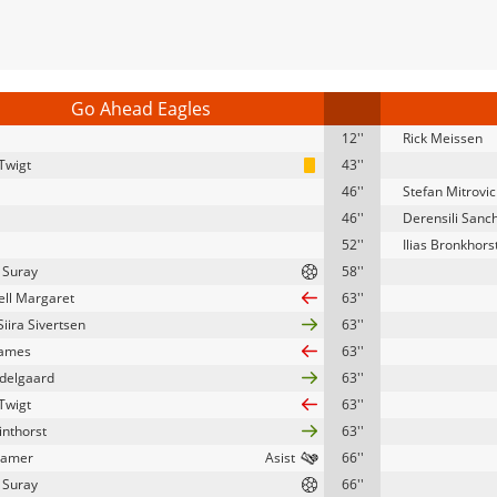
Go Ahead Eagles
12''
Rick Meissen
 Twigt
43''
46''
Stefan Mitrovic
46''
Derensili Sanc
52''
Ilias Bronkhors
 Suray
58''
ell Margaret
63''
iira Sivertsen
63''
James
63''
delgaard
63''
 Twigt
63''
inthorst
63''
Kramer
66''
 Suray
66''