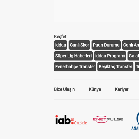
Keşfet
iddaa
Canlı Skor
Puan Durumu
Canlı An
Süper Lig Haberleri
iddaa Programı
Gala
Fenerbahçe Transfer
Beşiktaş Transfer
T
Bize Ulaşın
Künye
Kariyer