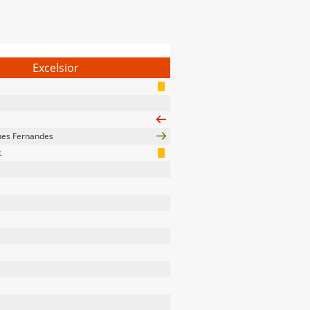
Excelsior
hes Fernandes
t