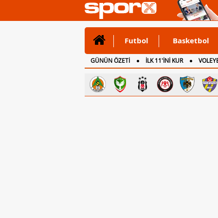
Futbol
Basketbol
GÜNÜN ÖZETİ
İLK 11'İNİ KUR
VOLEYB
CANLI ANLATIM
İNGİLTERE