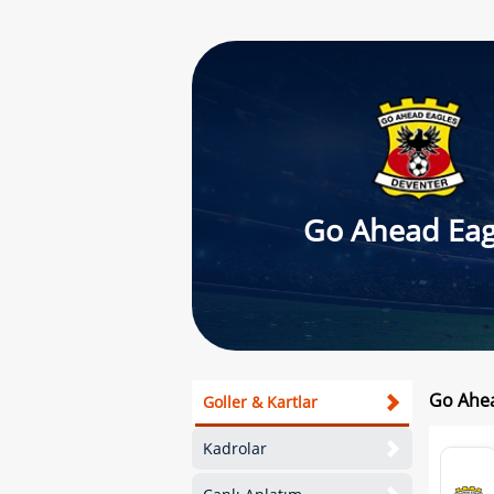
Go Ahead Eag
Go Ahea
Goller & Kartlar
Kadrolar