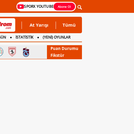
SPORX YOUTUBE
Abone Ol
At Yarışı
Tümü
GÜN
İSTATİSTİK
(YENİ) OYUNLAR
Puan Durumu
Fikstür