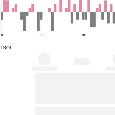
0'
15'
30'
UTBOL