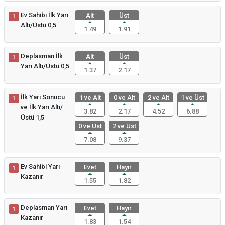
Ev Sahibi İlk Yarı
Alt
Üst
1
Altı/Üstü 0,5
1.49
1.91
Deplasman İlk
Alt
Üst
1
Yarı Altı/Üstü 0,5
1.37
2.17
İlk Yarı Sonucu
1 ve Alt
0 ve Alt
2 ve Alt
1 ve Üst
1
ve İlk Yarı Altı/
3.82
2.17
4.52
6.88
Üstü 1,5
0 ve Üst
2 ve Üst
7.08
9.37
Ev Sahibi Yarı
Evet
Hayır
1
Kazanır
1.55
1.82
Deplasman Yarı
Evet
Hayır
1
Kazanır
1.83
1.54