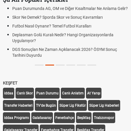
Puan Durumunda AG, OM ve Diğer Kısaltmalar Ne Anlama Gelir?
Skor Ne Demek? Sporda Skor ve Sonuç Kavramları
Futbol Nasıl Oynanır? Temel Futbol Kuralları
Deplasman Golü Kuralı Nedir? Hangi Organizasyonlarda
Uygulanıyor?
DGS Sonuçları Ne Zaman Açıklanacak 2026? ÖSYM Sonuç
Tarihini Duyurdu
KEŞFET
iddaa
Canlı Skor
Puan Durumu
Canlı Anlatım
At Yarışı
Transfer Haberleri
TV'de Bugün
Süper Lig Fikstür
Süper Lig Haberleri
iddaa Programı
Galatasaray
Fenerbahçe
Beşiktaş
Trabzonspor
Galatasaray Transfer
Fenerbahçe Transfer
Beşiktaş Transfer