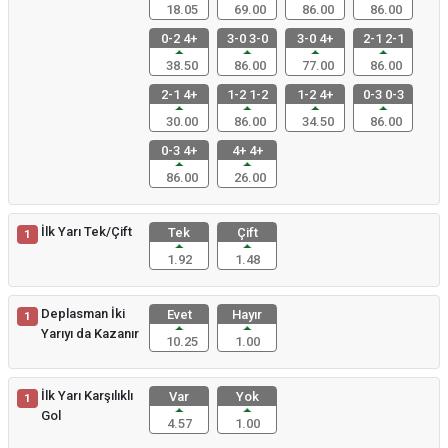
18.05
69.00
86.00
86.00
0-2 4+
3-0 3-0
3-0 4+
2-1 2-1
38.50
86.00
77.00
86.00
2-1 4+
1-2 1-2
1-2 4+
0-3 0-3
30.00
86.00
34.50
86.00
0-3 4+
4+ 4+
86.00
26.00
İlk Yarı Tek/Çift
Tek
Çift
1
1.92
1.48
Deplasman İki
Evet
Hayır
1
Yarıyı da Kazanır
10.25
1.00
İlk Yarı Karşılıklı
Var
Yok
1
Gol
4.57
1.00