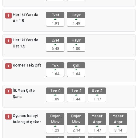
Her İki Yarı da
Evet
Hayır
1
Alt 1.5
1.91
1.49
Her İki Yarı da
Evet
Hayır
1
Üst 1.5
6.48
1.00
Korner Tek/Çift
Tek
Çift
1
1.64
1.64
İlk Yarı Çifte
1 ve 0
1 ve 2
0 ve 2
1
Şans
1.09
1.44
1.17
Oyuncu kaleyi
Bojan
Bojan
Yaser
Yaser
1
bulan şut çeker
Miov
Miov
Aspr
Aspr
1.23
2.14
1.47
3.14