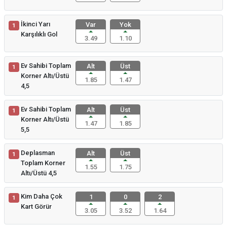
İkinci Yarı
Var
Yok
1
Karşılıklı Gol
3.49
1.10
Ev Sahibi Toplam
Alt
Üst
1
Korner Altı/Üstü
1.85
1.47
4,5
Ev Sahibi Toplam
Alt
Üst
1
Korner Altı/Üstü
1.47
1.85
5,5
Deplasman
Alt
Üst
1
Toplam Korner
1.55
1.75
Altı/Üstü 4,5
Kim Daha Çok
1
0
2
1
Kart Görür
3.05
3.52
1.64