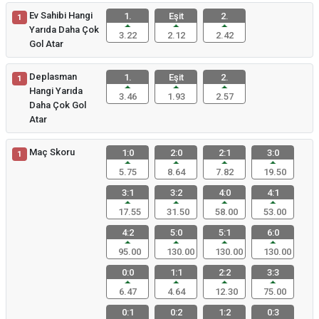
Ev Sahibi Hangi
1.
Eşit
2.
1
Yarıda Daha Çok
3.22
2.12
2.42
Gol Atar
Deplasman
1.
Eşit
2.
1
Hangi Yarıda
3.46
1.93
2.57
Daha Çok Gol
Atar
Maç Skoru
1:0
2:0
2:1
3:0
1
5.75
8.64
7.82
19.50
3:1
3:2
4:0
4:1
17.55
31.50
58.00
53.00
4:2
5:0
5:1
6:0
95.00
130.00
130.00
130.00
0:0
1:1
2:2
3:3
6.47
4.64
12.30
75.00
0:1
0:2
1:2
0:3