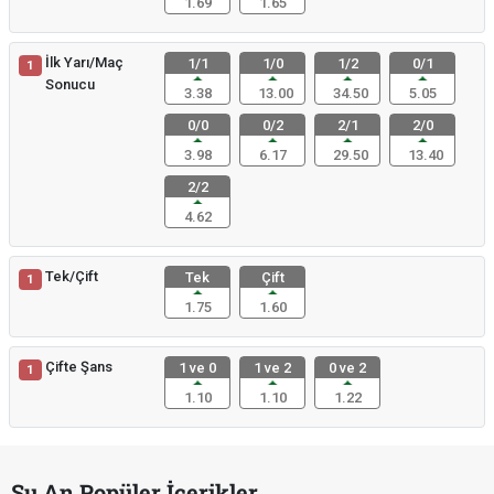
1.69
1.65
İlk Yarı/Maç
1/1
1/0
1/2
0/1
1
Sonucu
3.38
13.00
34.50
5.05
0/0
0/2
2/1
2/0
3.98
6.17
29.50
13.40
2/2
4.62
Tek/Çift
Tek
Çift
1
1.75
1.60
Çifte Şans
1 ve 0
1 ve 2
0 ve 2
1
1.10
1.10
1.22
Şu An Popüler İçerikler