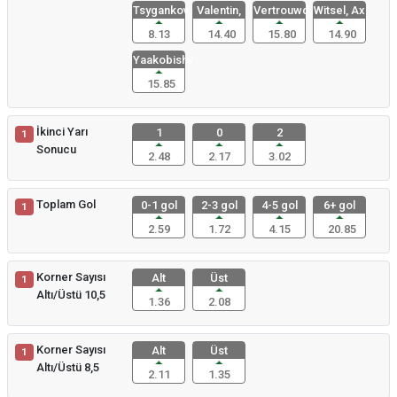
Tsygankov,
Valentin,
Vertrouwd,
Witsel, Ax
8.13
14.40
15.80
14.90
Yaakobishv
15.85
İkinci Yarı
1
0
2
1
Sonucu
2.48
2.17
3.02
Toplam Gol
0-1 gol
2-3 gol
4-5 gol
6+ gol
1
2.59
1.72
4.15
20.85
Korner Sayısı
Alt
Üst
1
Altı/Üstü 10,5
1.36
2.08
Korner Sayısı
Alt
Üst
1
Altı/Üstü 8,5
2.11
1.35