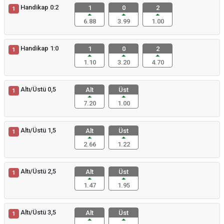
Handikap 0:2
1
0
2
1
6.88
3.99
1.00
Handikap 1:0
1
0
2
1
1.10
3.20
4.70
Altı/Üstü 0,5
Alt
Üst
1
7.20
1.00
Altı/Üstü 1,5
Alt
Üst
1
2.66
1.22
Altı/Üstü 2,5
Alt
Üst
1
1.47
1.95
Altı/Üstü 3,5
Alt
Üst
1