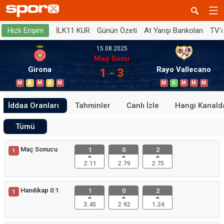
İLK11 KUR
Günün Özeti
At Yarışı Bankoları
TV'
Hızlı Erişim
15.08.2025
Maç Sonu
Girona
Rayo Vallecano
1 - 3
M
B
M
B
M
M
G
M
M
M
İddaa Oranları
Tahminler
Canlı İzle
Hangi Kanald
Tümü
Maç Sonucu
1
0
2
1
2.11
2.79
2.75
Handikap 0:1
1
0
2
1
3.45
2.92
1.24