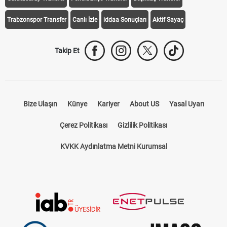
Trabzonspor Transfer
Canlı İzle
iddaa Sonuçları
Aktif Sayaç
Takip Et
Bize Ulaşın
Künye
Kariyer
About US
Yasal Uyarı
Çerez Politikası
Gizlilik Politikası
KVKK Aydınlatma Metni Kurumsal