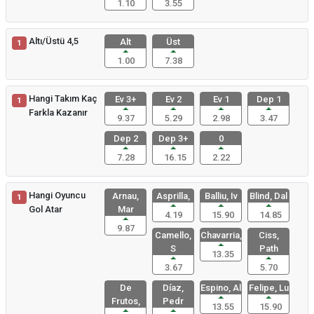
1.10
3.55
Altı/Üstü 4,5
Alt
Üst
1
1.00
7.38
Hangi Takım Kaç
Ev 3+
Ev 2
Ev 1
Dep 1
1
Farkla Kazanır
9.37
5.29
2.98
3.47
Dep 2
Dep 3+
0
7.28
16.15
2.22
Hangi Oyuncu
Arnau,
Asprilla,
Balliu, Iv
Blind, Dal
1
Gol Atar
Mar
4.19
15.90
14.85
9.87
Camello,
Chavarria,
Ciss,
S
Path
13.35
3.67
5.70
De
Díaz,
Espino, Al
Felipe, Lu
Frutos,
Pedr
13.55
15.90