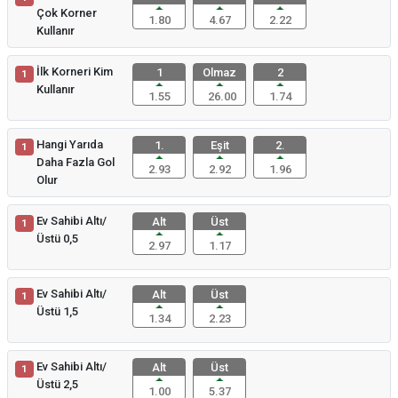
Çok Korner
1.80
4.67
2.22
Kullanır
İlk Korneri Kim
1
Olmaz
2
1
Kullanır
1.55
26.00
1.74
Hangi Yarıda
1.
Eşit
2.
1
Daha Fazla Gol
2.93
2.92
1.96
Olur
Ev Sahibi Altı/
Alt
Üst
1
Üstü 0,5
2.97
1.17
Ev Sahibi Altı/
Alt
Üst
1
Üstü 1,5
1.34
2.23
Ev Sahibi Altı/
Alt
Üst
1
Üstü 2,5
1.00
5.37