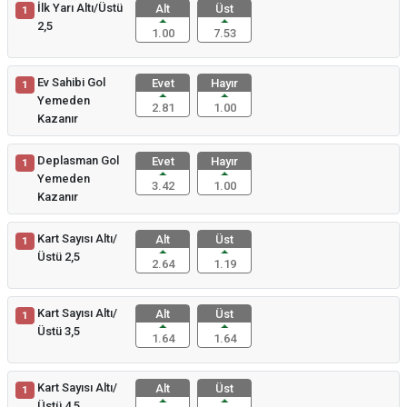
İlk Yarı Altı/Üstü
Alt
Üst
1
2,5
1.00
7.53
Ev Sahibi Gol
Evet
Hayır
1
Yemeden
2.81
1.00
Kazanır
Deplasman Gol
Evet
Hayır
1
Yemeden
3.42
1.00
Kazanır
Kart Sayısı Altı/
Alt
Üst
1
Üstü 2,5
2.64
1.19
Kart Sayısı Altı/
Alt
Üst
1
Üstü 3,5
1.64
1.64
Kart Sayısı Altı/
Alt
Üst
1
Üstü 4,5