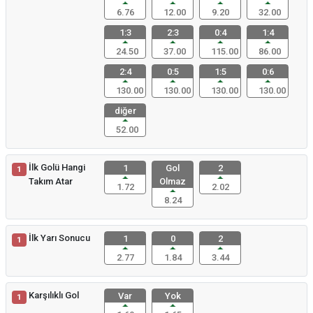
6.76
12.00
9.20
32.00
1:3
2:3
0:4
1:4
24.50
37.00
115.00
86.00
2:4
0:5
1:5
0:6
130.00
130.00
130.00
130.00
diğer
52.00
İlk Golü Hangi
1
Gol
2
1
Takım Atar
Olmaz
1.72
2.02
8.24
İlk Yarı Sonucu
1
0
2
1
2.77
1.84
3.44
Karşılıklı Gol
Var
Yok
1