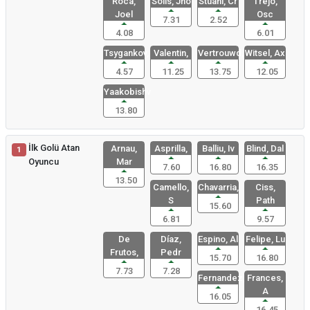
Roca,
Solis, Jho
Stuani, Cr
Trejo,
Joel
Osc
7.31
2.52
4.08
6.01
Tsygankov,
Valentin,
Vertrouwd,
Witsel, Ax
4.57
11.25
13.75
12.05
Yaakobishv
13.80
İlk Golü Atan
Arnau,
Asprilla,
Balliu, Iv
Blind, Dal
1
Oyuncu
Mar
7.60
16.80
16.35
13.50
Camello,
Chavarria,
Ciss,
S
Path
15.60
6.81
9.57
De
Díaz,
Espino, Al
Felipe, Lu
Frutos,
Pedr
15.70
16.80
7.73
7.28
Fernandez,
Frances,
A
16.05
16.45