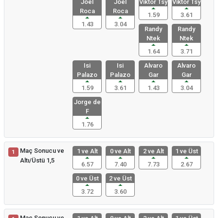
Joel
Joel
Viktor Tsy
Viktor Tsy
Roca
Roca
1.59
3.61
1.43
3.04
Randy
Randy
Ntek
Ntek
1.64
3.71
Isi
Isi
Alvaro
Alvaro
Palazo
Palazo
Gar
Gar
1.59
3.61
1.43
3.04
Jorge de
F
1.76
Maç Sonucu ve
1 ve Alt
0 ve Alt
2 ve Alt
1 ve Üst
1
Altı/Üstü 1,5
6.57
7.40
7.73
2.67
0 ve Üst
2 ve Üst
3.72
3.60
Maç Sonucu ve