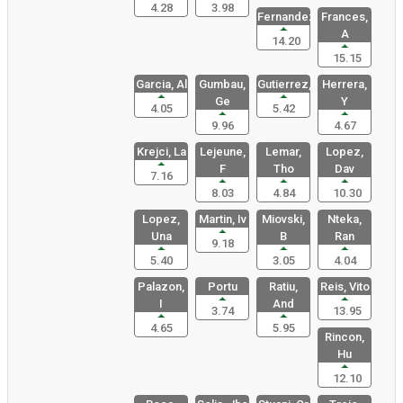
4.28
3.98
Fernandez,
Frances,
A
14.20
15.15
Garcia, Al
Gumbau,
Gutierrez,
Herrera,
Ge
Y
4.05
5.42
9.96
4.67
Krejci, La
Lejeune,
Lemar,
Lopez,
F
Tho
Dav
7.16
8.03
4.84
10.30
Lopez,
Martin, Iv
Miovski,
Nteka,
Una
B
Ran
9.18
5.40
3.05
4.04
Palazon,
Portu
Ratiu,
Reis, Vito
I
And
3.74
13.95
4.65
5.95
Rincon,
Hu
12.10