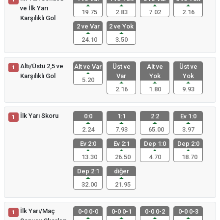
ve İlk Yarı
19.75
2.83
7.02
2.16
Karşılıklı Gol
2 ve Var
2 ve Yok
24.10
3.50
Altı/Üstü 2,5 ve
Alt ve Var
Üst ve
Alt ve
Üst ve
1
Karşılıklı Gol
Var
Yok
Yok
5.20
2.16
1.80
9.93
İlk Yarı Skoru
0:0
1:1
2:2
Ev 1:0
1
2.24
7.93
65.00
3.97
Ev 2:0
Ev 2:1
Dep 1:0
Dep 2:0
13.30
26.50
4.70
18.70
Dep 2:1
diğer
32.00
21.95
İlk Yarı/Maç
0-0 0-0
0-0 0-1
0-0 0-2
0-0 0-3
1