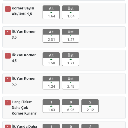
Korner Sayısı
Alt
Üst
1
Altı/Üstü 9,5
1.64
1.64
İlk Yarı Korner
Alt
Üst
1
3,5
2.31
1.27
İlk Yarı Korner
Alt
Üst
1
4,5
1.58
1.71
İlk Yarı Korner
Alt
Üst
1
5,5
1.24
2.45
Hangi Takım
1
0
2
1
Daha Çok
1.63
6.96
2.12
Korner Kullanır
İlk Yarıda Daha
1
0
2
1