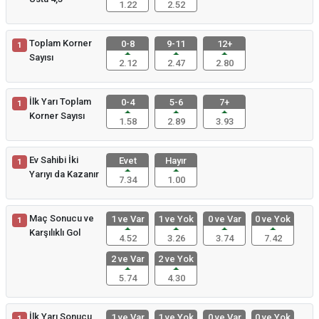
1.22
2.52
Toplam Korner
0-8
9-11
12+
1
Sayısı
2.12
2.47
2.80
İlk Yarı Toplam
0-4
5-6
7+
1
Korner Sayısı
1.58
2.89
3.93
Ev Sahibi İki
Evet
Hayır
1
Yarıyı da Kazanır
7.34
1.00
Maç Sonucu ve
1 ve Var
1 ve Yok
0 ve Var
0 ve Yok
1
Karşılıklı Gol
4.52
3.26
3.74
7.42
2 ve Var
2 ve Yok
5.74
4.30
İlk Yarı Sonucu
1 ve Var
1 ve Yok
0 ve Var
0 ve Yok
1