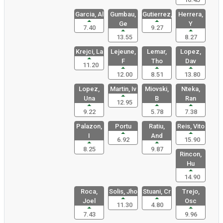
Garcia, Al
Gumbau,
Gutierrez,
Herrera,
Ge
Y
7.40
9.27
13.55
8.27
Krejci, La
Lejeune,
Lemar,
Lopez,
F
Tho
Dav
11.20
12.00
8.51
13.80
Lopez,
Martin, Iv
Miovski,
Nteka,
Una
B
Ran
12.95
9.22
5.78
7.38
Palazon,
Portu
Ratiu,
Reis, Vito
I
And
6.92
15.90
8.25
9.87
Rincon,
Hu
14.90
Roca,
Solis, Jho
Stuani, Cr
Trejo,
Joel
Osc
11.30
4.80
7.43
9.96