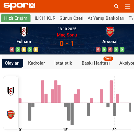
İLK11 KUR
Günün Özeti
At Yarışı Bankoları
TV
Hızlı Erişim
18.10.2025
Maç Sonu
Fulham
Arsenal
0 - 1
M
G
B
G
B
M
G
M
G
G
Yeni
Olaylar
Kadrolar
İstatistik
Baskı Haritası
Aksiyon
0'
15'
30'