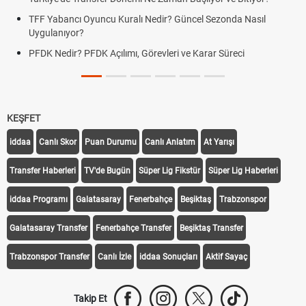
TFF Yabancı Oyuncu Kuralı Nedir? Güncel Sezonda Nasıl
Uygulanıyor?
PFDK Nedir? PFDK Açılımı, Görevleri ve Karar Süreci
KEŞFET
iddaa
Canlı Skor
Puan Durumu
Canlı Anlatım
At Yarışı
Transfer Haberleri
TV'de Bugün
Süper Lig Fikstür
Süper Lig Haberleri
iddaa Programı
Galatasaray
Fenerbahçe
Beşiktaş
Trabzonspor
Galatasaray Transfer
Fenerbahçe Transfer
Beşiktaş Transfer
Trabzonspor Transfer
Canlı İzle
iddaa Sonuçları
Aktif Sayaç
Takip Et