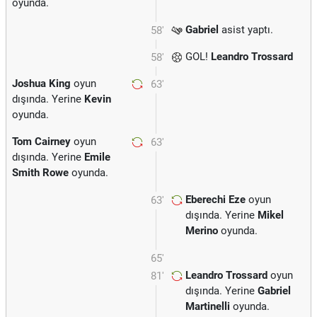
oyunda.
Gabriel
asist yaptı.
58'
GOL!
Leandro Trossard
58'
Joshua King
oyun
63'
dışında. Yerine
Kevin
oyunda.
Tom Cairney
oyun
63'
dışında. Yerine
Emile
Smith Rowe
oyunda.
Eberechi Eze
oyun
63'
dışında. Yerine
Mikel
Merino
oyunda.
65'
Leandro Trossard
oyun
81'
dışında. Yerine
Gabriel
Martinelli
oyunda.