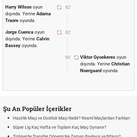
Harry Wilson
oyun
82'
dışında. Yerine
Adama
Traore
oyunda.
Jorge Cuenca
oyun
82'
dışında. Yerine
Calvin
Bassey
oyunda.
Viktor Gyoekeres
oyun
90'
dışında. Yerine
Christian
Noergaard
oyunda.
Şu An Popüler İçerikler
Hazırlık Maçı ve Dostluk Maçı Nedir? Resmî Maçlardan Farkları
Süper Lig Kaç Hafta ve Toplam Kaç Maç Oynanır?
Türkiye'de Transfer Dönemi Ne Zaman Başlıyor ve Bitiyor?