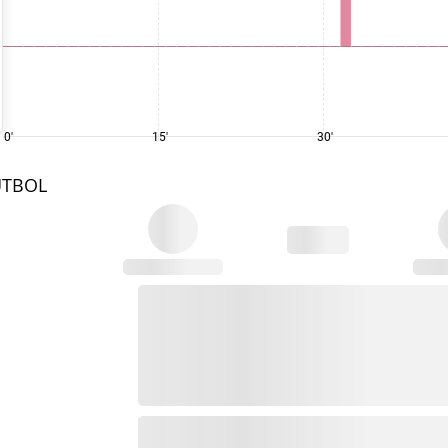
0'
15'
30'
UTBOL