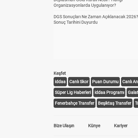
Organizasyonlarda Uygulanıyor?
DGS Sonuçları Ne Zaman Açıklanacak 2026
Sonuç Tarihini Duyurdu
Keşfet
iddaa
Canlı Skor
Puan Durumu
Canlı An
Süper Lig Haberleri
iddaa Programı
Gala
Fenerbahçe Transfer
Beşiktaş Transfer
T
Bize Ulaşın
Künye
Kariyer