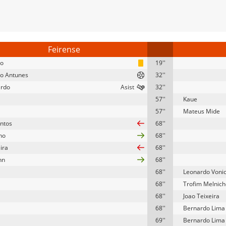
Feirense
vo
19''
o Antunes
32''
ardo
32''
57''
Kaue
57''
Mateus Mide
antos
68''
ho
68''
ira
68''
hn
68''
68''
Leonardo Voni
68''
Trofim Melnic
68''
Joao Teixeira
68''
Bernardo Lima
69''
Bernardo Lima