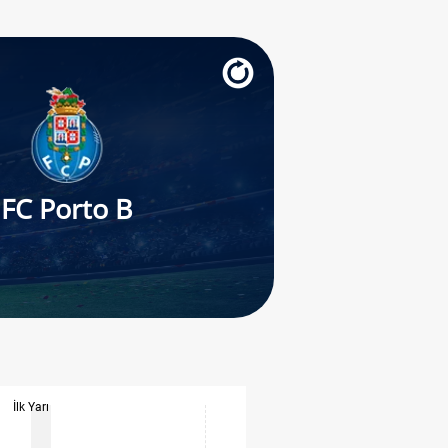
FC Porto B
İlk Yarı