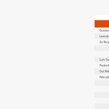
Gusta
Leandr
Ze Ric
Luis S
Pedrin
Gui Me
Nile Jo