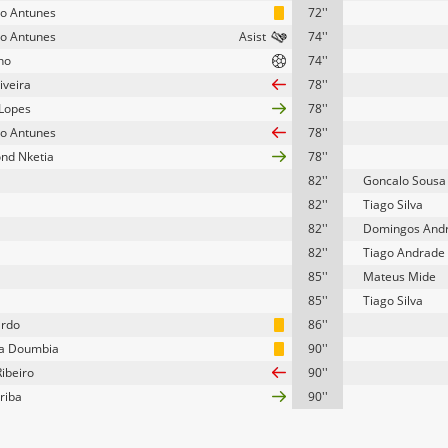
o Antunes
72''
o Antunes
74''
ho
74''
iveira
78''
Lopes
78''
o Antunes
78''
nd Nketia
78''
82''
Goncalo Sousa
82''
Tiago Silva
82''
Domingos And
82''
Tiago Andrade
85''
Mateus Mide
85''
Tiago Silva
ardo
86''
a Doumbia
90''
Ribeiro
90''
riba
90''