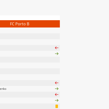
FC Porto B
c
henko