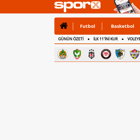
Futbol
Basketbol
GÜNÜN ÖZETİ
İLK 11'İNİ KUR
VOLEYB
CANLI ANLATIM
İNGİLTERE