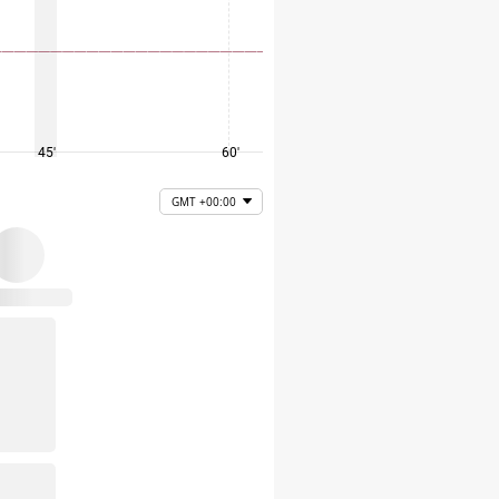
45'
60'
75'
GMT +00:00