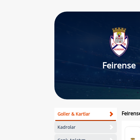
Feirense
Feirense
Goller & Kartlar
Kadrolar