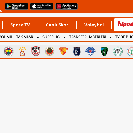
Sporx TV
Canlı Skor
Voleybol
OL MİLLİ TAKIMLAR
SÜPER LİG
TRANSFER HABERLERİ
TV'DE BU