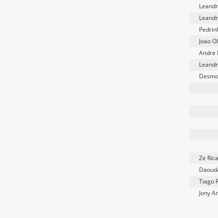
Leandr
Leandr
Pedrin
Joao Ol
Andre 
Leandr
Desmo
Ze Ric
Daoud
Tiago 
Jony Ar