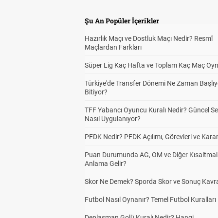
Şu An Popüler İçerikler
Hazırlık Maçı ve Dostluk Maçı Nedir? Resmî
Maçlardan Farkları
Süper Lig Kaç Hafta ve Toplam Kaç Maç Oyn
Türkiye'de Transfer Dönemi Ne Zaman Başlıy
Bitiyor?
TFF Yabancı Oyuncu Kuralı Nedir? Güncel S
Nasıl Uygulanıyor?
PFDK Nedir? PFDK Açılımı, Görevleri ve Karar
Puan Durumunda AG, OM ve Diğer Kısaltmal
Anlama Gelir?
Skor Ne Demek? Sporda Skor ve Sonuç Kavr
Futbol Nasıl Oynanır? Temel Futbol Kuralları
Deplasman Golü Kuralı Nedir? Hangi