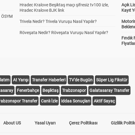
Hradec Kralove Beşiktaş maçı şifresiz tv100 izle,
Açık L
Hradec Kralove BJK link
Kayıt Y
? ÖSYM
Trivela Nedir? Trivela Vuruşu Nasıl Yapılır?
Motorin
Beklene
Röveşata Nedir? Röveşata Vuruşu Nasıl Yapılır?
Fındık 
Fiyatla
latım
At Yarışı
Transfer Haberleri
TV'de Bugün
Süper Lig Fikstür
tasaray
Fenerbahçe
Beşiktaş
Trabzonspor
Galatasaray Transfer
rabzonspor Transfer
Canlı İzle
iddaa Sonuçları
Aktif Sayaç
About US
Yasal Uyarı
Çerez Politikası
Gizlilik Politi