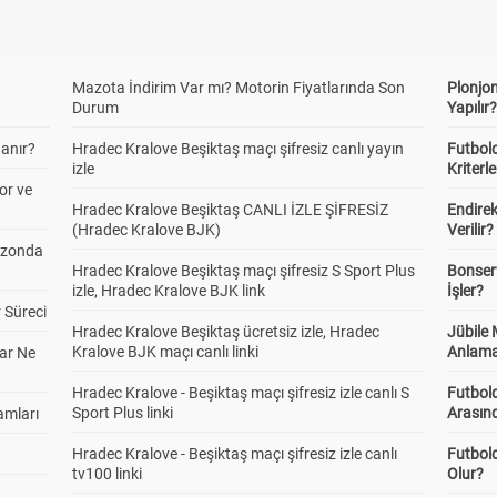
Mazota İndirim Var mı? Motorin Fiyatlarında Son
Plonjon
Durum
Yapılır
anır?
Hradec Kralove Beşiktaş maçı şifresiz canlı yayın
Futbold
izle
Kriterle
or ve
Hradec Kralove Beşiktaş CANLI İZLE ŞİFRESİZ
Endire
(Hradec Kralove BJK)
Verilir?
ezonda
Hradec Kralove Beşiktaş maçı şifresiz S Sport Plus
Bonserv
izle, Hradec Kralove BJK link
İşler?
 Süreci
Hradec Kralove Beşiktaş ücretsiz izle, Hradec
Jübile
Kralove BJK maçı canlı linki
Anlama
ar Ne
Hradec Kralove - Beşiktaş maçı şifresiz izle canlı S
Futbold
Sport Plus linki
Arasınd
amları
Hradec Kralove - Beşiktaş maçı şifresiz izle canlı
Futbol
tv100 linki
Olur?