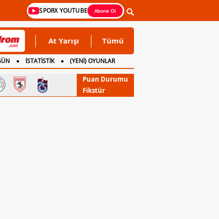
SPORX YOUTUBE
Abone Ol
At Yarışı
Tümü
GÜN
İSTATİSTİK
(YENİ) OYUNLAR
Puan Durumu
Fikstür